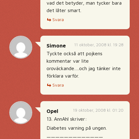
vad det betyder, man tycker bara
det låter smart.
Svara
11 oktober, 2008 kl. 19:28
Simone
Tyckte också att pojkens
kommentar var lite
oroväckande….och jag tänker inte
förklara varför.
Svara
19 oktober, 2008 kl. 01:20
Opel
13. AnnAhl skriver:
Diabetes varning på ungen.
—————————————