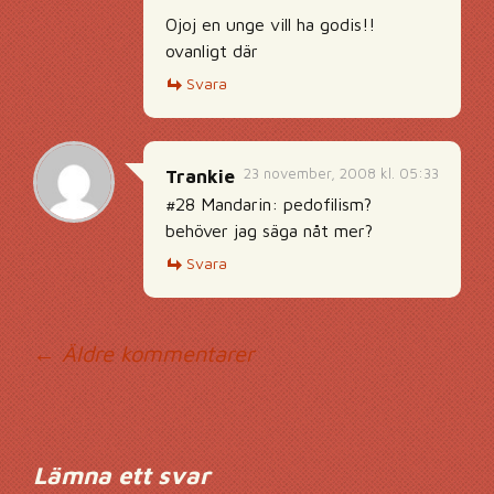
Ojoj en unge vill ha godis!!
ovanligt där
Svara
23 november, 2008 kl. 05:33
Trankie
#28 Mandarin: pedofilism?
behöver jag säga nåt mer?
Svara
Kommentarsnavig
← Äldre kommentarer
Lämna ett svar