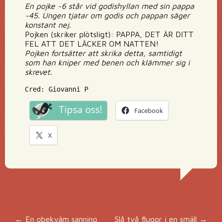
En pojke ~6 står vid godishyllan med sin pappa
~45. Ungen tjatar om godis och pappan säger
konstant nej.
Pojken (skriker plötsligt): PAPPA, DET ÄR DITT
FEL ATT DET LÄCKER OM NATTEN!
Pojken fortsätter att skrika detta, samtidigt
som han kniper med benen och klämmer sig i
skrevet.
Cred: Giovanni P
Tipsa oss!
Facebook
X
←
En obekväm sanning
Slå två flugor i en smäll
→