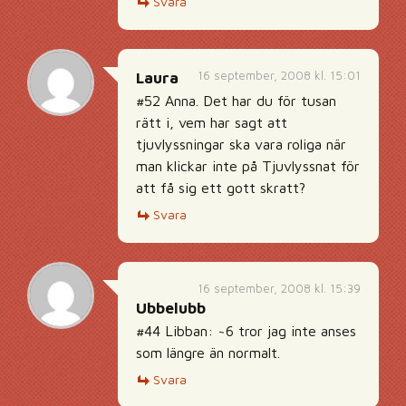
Svara
16 september, 2008 kl. 15:01
Laura
#52 Anna. Det har du för tusan
rätt i, vem har sagt att
tjuvlyssningar ska vara roliga när
man klickar inte på Tjuvlyssnat för
att få sig ett gott skratt?
Svara
16 september, 2008 kl. 15:39
Ubbelubb
#44 Libban: ~6 tror jag inte anses
som längre än normalt.
Svara