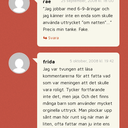
25 september, 2008 kl. 18:00
rae
”Jag jobbar med 6-9-åringar och
jag känner inte en enda som skulle
använda uttrycket ”om natten”…”
Precis min tanke. Fake.
Svara
5 oktober, 2008 kl. 19:42
frida
Jag var tvungen att läsa
kommentarerna för att fatta vad
som var meningen att det skulle
vara roligt. Tycker fortfarande
inte det, men jaja. Och det finns
många barn som använder mycket
orginella uttryck. Man plockar upp
sånt man hör runt sig när man är
liten, ofta fattar man ju inte ens