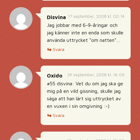
17 september, 2008 kl. 00:14
Disvina
Jag jobbar med 6-9-åringar och
jag känner inte en enda som skulle
använda uttrycket ”om natten”…
Svara
24 september, 2008 kl. 16:09
Oxido
#55 disvina: Vet du om jag ska ge
mig på en vild gissning, skulle jag
säga att han lärt sig uttrycket av
en vuxen i sin omgivning :-)
Svara