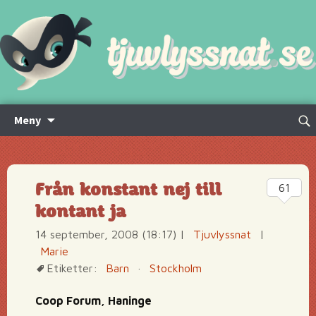
Hoppa
Sök
Meny
till
efte
innehåll
Från konstant nej till
61
kontant ja
14 september, 2008 (18:17)
|
Tjuvlyssnat
|
Marie
Etiketter:
Barn
·
Stockholm
Coop Forum, Haninge