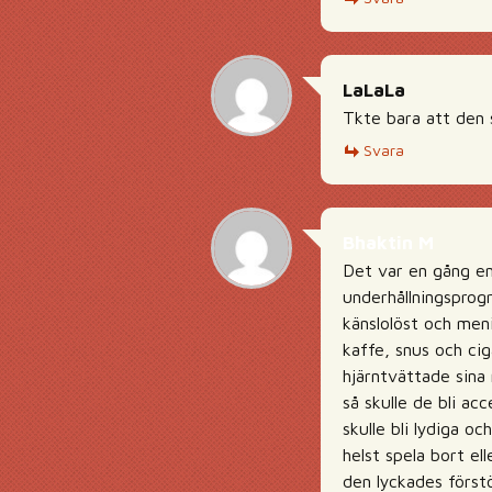
LaLaLa
Tkte bara att den s
Svara
Bhaktin M
Det var en gång e
underhållningsprogr
känslolöst och men
kaffe, snus och cig
hjärntvättade sin
så skulle de bli a
skulle bli lydiga o
helst spela bort el
den lyckades först