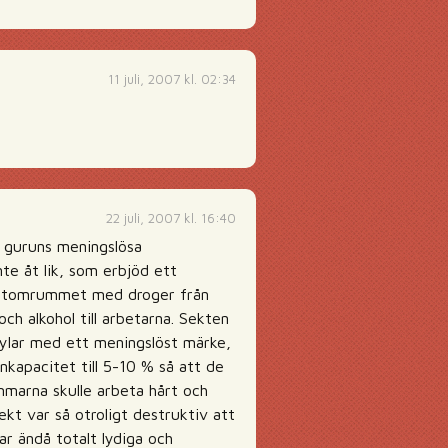
11 juli, 2007 kl. 02:34
22 juli, 2007 kl. 16:40
 guruns meningslösa
te åt lik, som erbjöd ett
pp tomrummet med droger från
ch alkohol till arbetarna. Sekten
ylar med ett meningslöst märke,
nkapacitet till 5-10 % så att de
emmarna skulle arbeta hårt och
ekt var så otroligt destruktiv att
r ändå totalt lydiga och