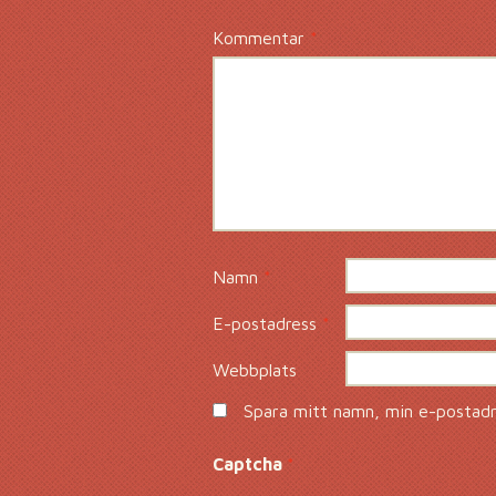
Kommentar
*
Namn
*
E-postadress
*
Webbplats
Spara mitt namn, min e-postadre
Captcha
*