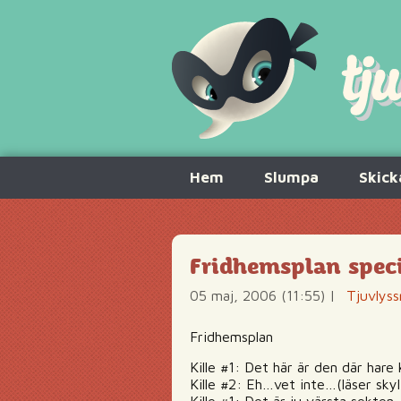
Hoppa
Hem
Slumpa
Skick
till
innehåll
Fridhemsplan spec
05 maj, 2006 (11:55)
|
Tjuvlyss
Fridhemsplan
Kille #1: Det här är den där hare
Kille #2: Eh…vet inte…(läser sk