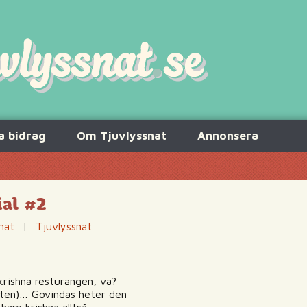
a bidrag
Om Tjuvlyssnat
Annonsera
ial #2
nat
|
Tjuvlyssnat
 krishna resturangen, va?
ylten)… Govindas heter den