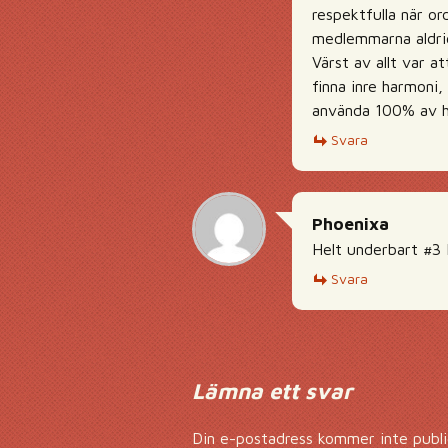
respektfulla när o
medlemmarna aldrig
Värst av allt var 
finna inre harmoni,
använda 100% av h
Svara
Phoenixa
Helt underbart #3
Svara
Lämna ett svar
Din e-postadress kommer inte publi