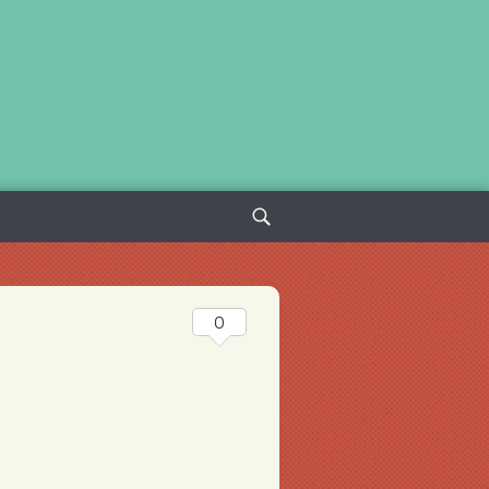
Sök
efter:
0