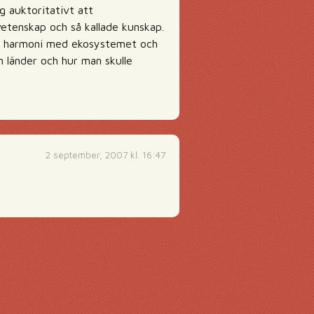
g auktoritativt att
vetenskap och så kallade kunskap.
a i harmoni med ekosystemet och
nn länder och hur man skulle
2 september, 2007 kl. 16:47