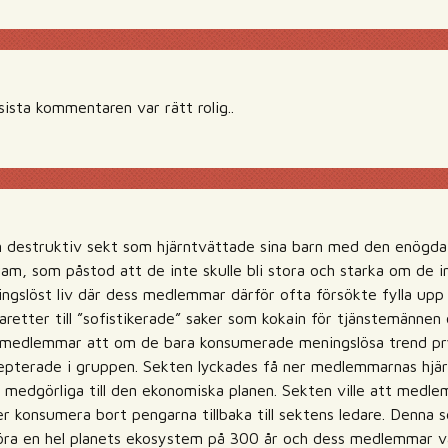
ista kommentaren var rätt rolig..
n destruktiv sekt som hjärntvättade sina barn med den enögda
am, som påstod att de inte skulle bli stora och starka om de in
ingslöst liv där dess medlemmar därför ofta försökte fylla u
aretter till ”sofistikerade” saker som kokain för tjänstemännen o
a medlemmar att om de bara konsumerade meningslösa trend pr
ccepterade i gruppen. Sekten lyckades få ner medlemmarnas hjär
ch medgörliga till den ekonomiska planen. Sekten ville att medl
ler konsumera bort pengarna tillbaka till sektens ledare. Denna s
öra en hel planets ekosystem på 300 år och dess medlemmar va