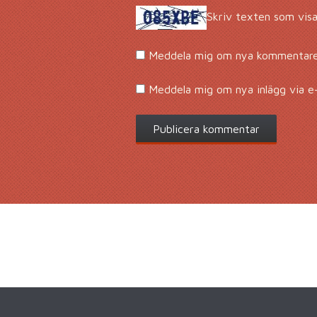
Skriv texten som visa
Meddela mig om nya kommentarer
Meddela mig om nya inlägg via e