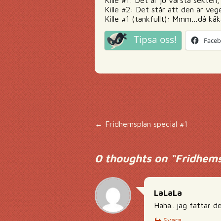
Kille #1: Det är ju värsta sekten, 
Kille #2: Det står att den är veg
Kille #1 (tankfullt): Mmm…då käkar
Tipsa oss!
Face
Inläggsnavigering
←
Fridhemsplan special #1
0 thoughts on “
Fridhems
LaLaLa
Haha.. jag fattar d
Svara