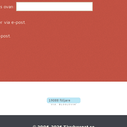
s ovan:
 via e-post.
-post.
© 2006-2026 Tjuvlyssnat.se