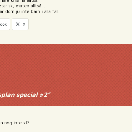
hare krishna alltså.
etarisk, maten alltså…
 dom ju inte barn i alla fall.
book
X
plan special #2
”
en nog inte xP