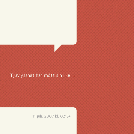
Tjuvlyssnat har mött sin like
→
11 juli, 2007 kl. 02:34