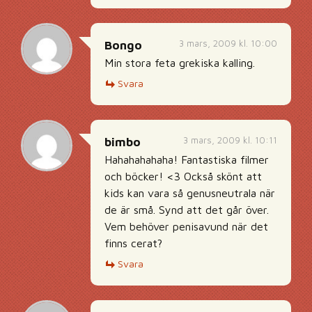
3 mars, 2009 kl. 10:00
Bongo
Min stora feta grekiska kalling.
Svara
3 mars, 2009 kl. 10:11
bimbo
Hahahahahaha! Fantastiska filmer
och böcker! <3 Också skönt att
kids kan vara så genusneutrala när
de är små. Synd att det går över.
Vem behöver penisavund när det
finns cerat?
Svara