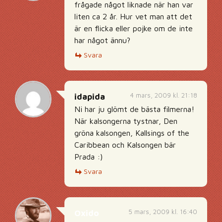
frågade något liknade när han var
liten ca 2 år. Hur vet man att det
är en flicka eller pojke om de inte
har något ännu?
Svara
4 mars, 2009 kl. 21:18
idapida
Ni har ju glömt de bästa filmerna!
När kalsongerna tystnar, Den
gröna kalsongen, Kallsings of the
Caribbean och Kalsongen bär
Prada :)
Svara
5 mars, 2009 kl. 16:40
Oxido