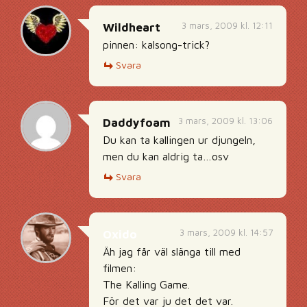
3 mars, 2009 kl. 12:11
Wildheart
pinnen: kalsong-trick?
Svara
3 mars, 2009 kl. 13:06
Daddyfoam
Du kan ta kallingen ur djungeln,
men du kan aldrig ta…osv
Svara
3 mars, 2009 kl. 14:57
Oxido
Äh jag får väl slänga till med
filmen:
The Kalling Game.
För det var ju det det var.