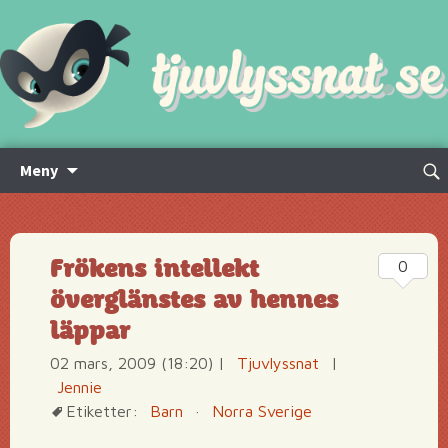
Hoppa
Sök
Meny
till
efte
innehåll
Frökens intellekt
0
överglänstes av hennes
läppar
02 mars, 2009 (18:20)
|
Tjuvlyssnat
|
Jennie
Etiketter:
Barn
·
Norra Sverige