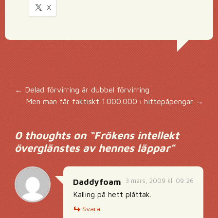
X
Inläggsnavigering
←
Delad förvirring är dubbel förvirring
Men man får faktiskt 1.000.000 i hittepåpengar
→
0 thoughts on “
Frökens intellekt
överglänstes av hennes läppar
”
3 mars, 2009 kl. 09:26
Daddyfoam
Kalling på hett plåttak.
Svara