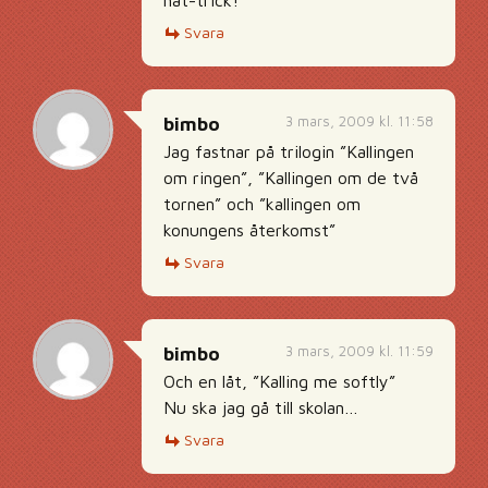
hat-trick!
Svara
3 mars, 2009 kl. 11:58
bimbo
Jag fastnar på trilogin ”Kallingen
om ringen”, ”Kallingen om de två
tornen” och ”kallingen om
konungens återkomst”
Svara
3 mars, 2009 kl. 11:59
bimbo
Och en låt, ”Kalling me softly”
Nu ska jag gå till skolan…
Svara