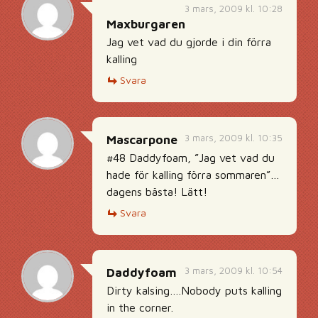
3 mars, 2009 kl. 10:28
Maxburgaren
Jag vet vad du gjorde i din förra
kalling
Svara
3 mars, 2009 kl. 10:35
Mascarpone
#48 Daddyfoam, ”Jag vet vad du
hade för kalling förra sommaren”…
dagens bästa! Lätt!
Svara
3 mars, 2009 kl. 10:54
Daddyfoam
Dirty kalsing….Nobody puts kalling
in the corner.