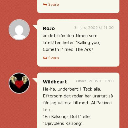
Svara
3 mars, 2009 kl. 11:00
RoJo
är det från den filmen som
titellåten heter ”Kalling you,
Cometh I” med The Ark?
Svara
3 mars, 2009 kl. 11:03
Wildheart
Ha-ha, underbart!! Tack alla.
Eftersom det redan har urartat så
får jag väl dra till med: Al Pacino i
te.x.
”En Kalsongs Doft” eller
”Djävulens Kalsong”.