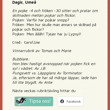
Dagis, Umeå
En pojke ~4 och fröken ~30 sitter och pratar om
skillnaden mellan pojkar och flickor.
Pojken: Varför har pojkar snopp?
Fröken: Men hur skulle man annars se skillnad på
pojkar och flickor?
Pojken: Men åååh! Tjejer har ju Lypsyl!
Cred: Caroline
Vinnarrubrik av Tomas och Marie
Bubblare:
Hon blev hastigt avsnoppad när pojken fick en
syl i vädret. Av J.B
Pungsvett vs. Läppglans Av Torminator
Ja, eftersom de har så många läppar, lade han
till lite blygdt. Av Ante
Nästa veckas rubriktävling hittar du
här
Tipsa oss!
Facebook