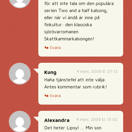
för att inte tala om den populära
serien Two and a half kalsong,
eller när vi ändå är inne på
finkultur: den klassiska
sjörövarromanen
Skattkammarkalsongen!
Svara
4 mars, 2009 kl. 07:12
Kung
Haha tjänstefel att inte välja
Antes kommentar som rubrik!
Svara
4 mars, 2009 kl. 15:02
Alexandra
Det heter Lipsyl … Min son