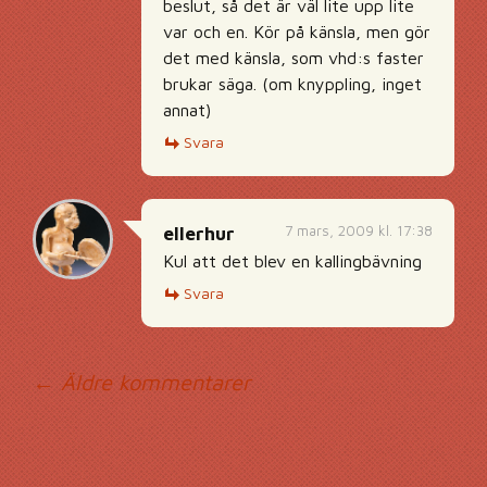
beslut, så det är väl lite upp lite
var och en. Kör på känsla, men gör
det med känsla, som vhd:s faster
brukar säga. (om knyppling, inget
annat)
Svara
7 mars, 2009 kl. 17:38
ellerhur
Kul att det blev en kallingbävning
Svara
Kommentarsnavig
← Äldre kommentarer