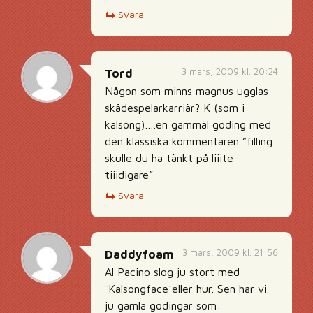
Svara
3 mars, 2009 kl. 20:24
Tord
Någon som minns magnus ugglas
skådespelarkarriär? K (som i
kalsong)….en gammal goding med
den klassiska kommentaren ”filling
skulle du ha tänkt på liiite
tiiidigare”
Svara
3 mars, 2009 kl. 21:56
Daddyfoam
Al Pacino slog ju stort med
¨Kalsongface¨eller hur. Sen har vi
ju gamla godingar som: