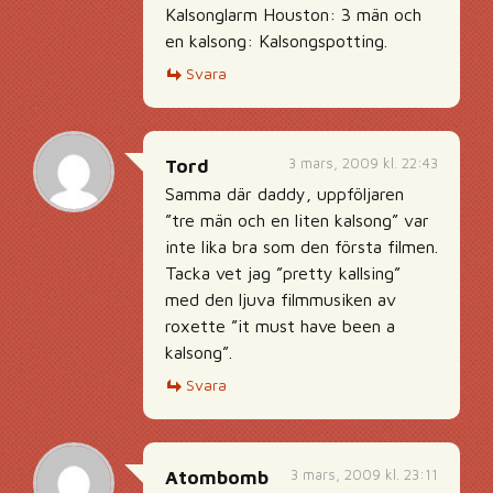
Kalsonglarm Houston: 3 män och
en kalsong: Kalsongspotting.
Svara
3 mars, 2009 kl. 22:43
Tord
Samma där daddy, uppföljaren
”tre män och en liten kalsong” var
inte lika bra som den första filmen.
Tacka vet jag ”pretty kallsing”
med den ljuva filmmusiken av
roxette ”it must have been a
kalsong”.
Svara
3 mars, 2009 kl. 23:11
Atombomb