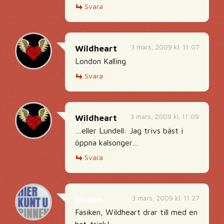
Svara
3 mars, 2009 kl. 11:07
Wildheart
London Kalling
Svara
3 mars, 2009 kl. 11:09
Wildheart
…eller Lundell: Jag trivs bäst i
öppna kalsonger…
Svara
3 mars, 2009 kl. 11:27
pinnen
Fasiken, Wildheart drar till med en