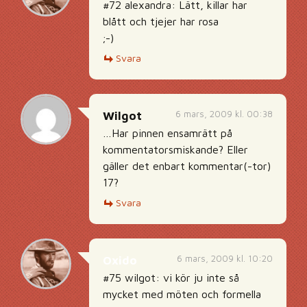
#72 alexandra: Lätt, killar har
blått och tjejer har rosa
;-)
Svara
6 mars, 2009 kl. 00:38
Wilgot
…Har pinnen ensamrätt på
kommentatorsmiskande? Eller
gäller det enbart kommentar(-tor)
17?
Svara
6 mars, 2009 kl. 10:20
Oxido
#75 wilgot: vi kör ju inte så
mycket med möten och formella