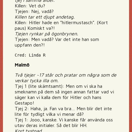
tjej i samma ålder.
Killen: Vet du?
Tjejen: Nej, vadå?
Killen tar ett djupt andetag.
Killen: Hitler hade en ”hitlermustasch”. (Kort
paus) Komiskt va?!
Tjejen rynkar på ögonbrynen.
Tjejen: Men vadå? Var det inte han som
uppfann den?!
Cred: Linda R
Malmö
Två tjejer ~17 står och pratar om några som de
verkar tycka illa om.
Tjej 1 (lite skämtsamt): Men om vi ska ha
smeknamn på dem så ingen annan fattar vad vi
säger kan vi kalla dem för Hitler och hans
Gestapo!
Tjej 2: Haha, ja. Fan va bra… Men blir det inte
lite för tydligt vilka vi menar då?
Tjej 1: Jooo, kanske. Vi kanske får använda oss
utav deras initialer. Så det blir HH.
Kort tystnad.