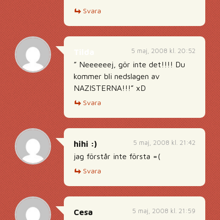
Svara
5 maj, 2008 kl. 20:52
Tilda
” Neeeeeej, gör inte det!!!! Du
kommer bli nedslagen av
NAZISTERNA!!!” xD
Svara
5 maj, 2008 kl. 21:42
hihi :)
jag förstår inte första =(
Svara
5 maj, 2008 kl. 21:59
Cesa