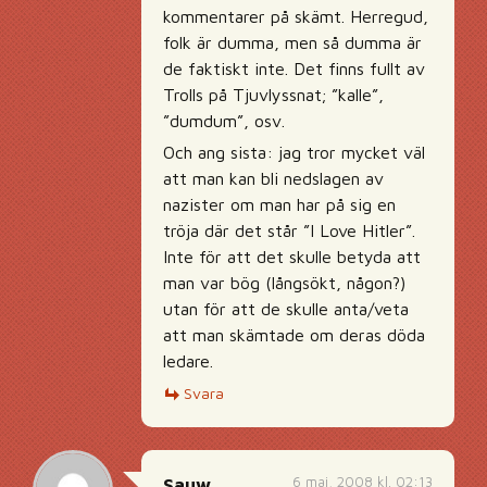
kommentarer på skämt. Herregud,
folk är dumma, men så dumma är
de faktiskt inte. Det finns fullt av
Trolls på Tjuvlyssnat; ”kalle”,
”dumdum”, osv.
Och ang sista: jag tror mycket väl
att man kan bli nedslagen av
nazister om man har på sig en
tröja där det står ”I Love Hitler”.
Inte för att det skulle betyda att
man var bög (långsökt, någon?)
utan för att de skulle anta/veta
att man skämtade om deras döda
ledare.
Svara
6 maj, 2008 kl. 02:13
Sauw