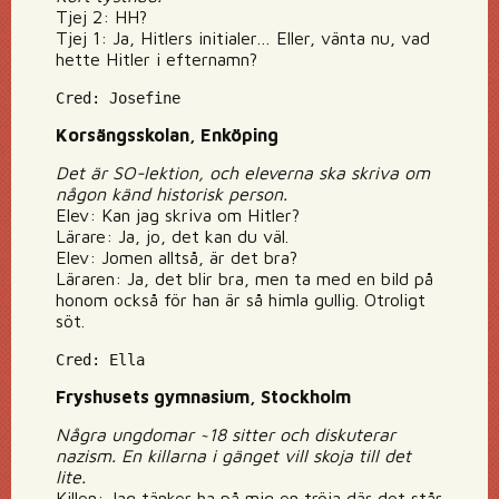
Tjej 2: HH?
Tjej 1: Ja, Hitlers initialer… Eller, vänta nu, vad
hette Hitler i efternamn?
Cred: Josefine
Korsängsskolan, Enköping
Det är SO-lektion, och eleverna ska skriva om
någon känd historisk person.
Elev: Kan jag skriva om Hitler?
Lärare: Ja, jo, det kan du väl.
Elev: Jomen alltså, är det bra?
Läraren: Ja, det blir bra, men ta med en bild på
honom också för han är så himla gullig. Otroligt
söt.
Cred: Ella
Fryshusets gymnasium, Stockholm
Några ungdomar ~18 sitter och diskuterar
nazism. En killarna i gänget vill skoja till det
lite.
Killen: Jag tänker ha på mig en tröja där det står