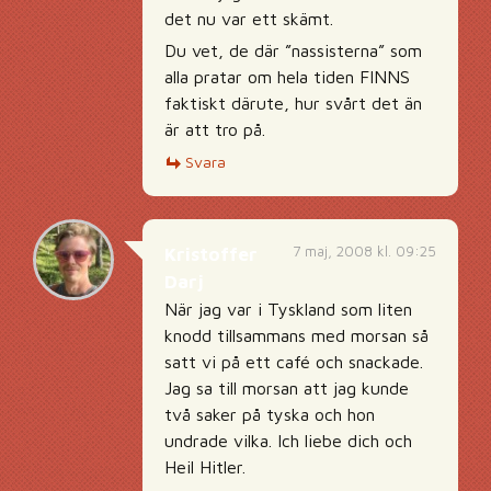
det nu var ett skämt.
Du vet, de där ”nassisterna” som
alla pratar om hela tiden FINNS
faktiskt därute, hur svårt det än
är att tro på.
Svara
7 maj, 2008 kl. 09:25
Kristoffer
Darj
När jag var i Tyskland som liten
knodd tillsammans med morsan så
satt vi på ett café och snackade.
Jag sa till morsan att jag kunde
två saker på tyska och hon
undrade vilka. Ich liebe dich och
Heil Hitler.