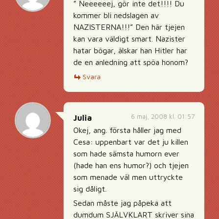
” Neeeeeej, gör inte det!!!! Du
kommer bli nedslagen av
NAZISTERNA!!!” Den här tjejen
kan vara väldigt smart. Nazister
hatar bögar, älskar han Hitler har
de en anledning att spöa honom?
Svara
6 maj, 2008 kl. 01:57
Julia
Okej, ang. första håller jag med
Cesa: uppenbart var det ju killen
som hade sämsta humorn ever
(hade han ens humor?) och tjejen
som menade väl men uttryckte
sig dåligt.
Sedan måste jag påpeka att
dumdum SJÄLVKLART skriver sina