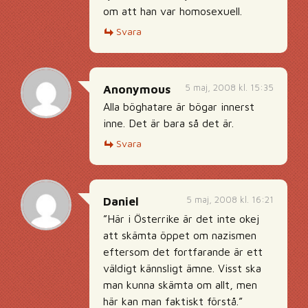
om att han var homosexuell.
Svara
5 maj, 2008 kl. 15:35
Anonymous
Alla böghatare är bögar innerst
inne. Det är bara så det är.
Svara
5 maj, 2008 kl. 16:21
Daniel
”Här i Österrike är det inte okej
att skämta öppet om nazismen
eftersom det fortfarande är ett
väldigt kännsligt ämne. Visst ska
man kunna skämta om allt, men
här kan man faktiskt förstå.”