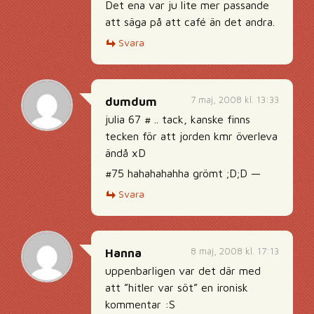
Det ena var ju lite mer passande
att säga på att café än det andra.
Svara
7 maj, 2008 kl. 13:33
dumdum
julia 67 # .. tack, kanske finns
tecken för att jorden kmr överleva
ändå xD
#75 hahahahahha grömt ;D;D —
Svara
8 maj, 2008 kl. 17:13
Hanna
uppenbarligen var det där med
att ”hitler var söt” en ironisk
kommentar :S