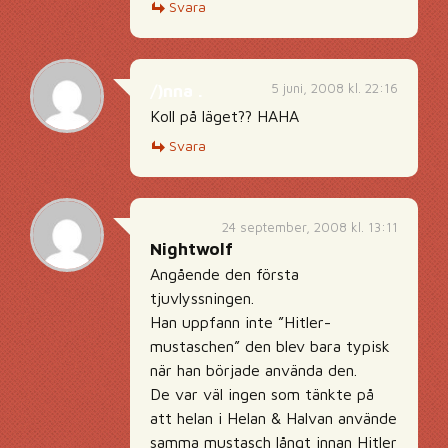
Svara
5 juni, 2008 kl. 22:16
/)nna .
Koll på läget?? HAHA
Svara
24 september, 2008 kl. 13:11
Nightwolf
Angående den första
tjuvlyssningen.
Han uppfann inte ”Hitler-
mustaschen” den blev bara typisk
när han började använda den.
De var väl ingen som tänkte på
att helan i Helan & Halvan använde
samma mustasch långt innan Hitler