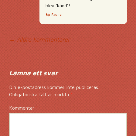
blev ’känd’!
Svara
Kommentarsnavig
← Äldre kommentarer
Lämna ett svar
Din e-postadress kommer inte publiceras.
Obligatoriska fält är märkta
*
Kommentar
*