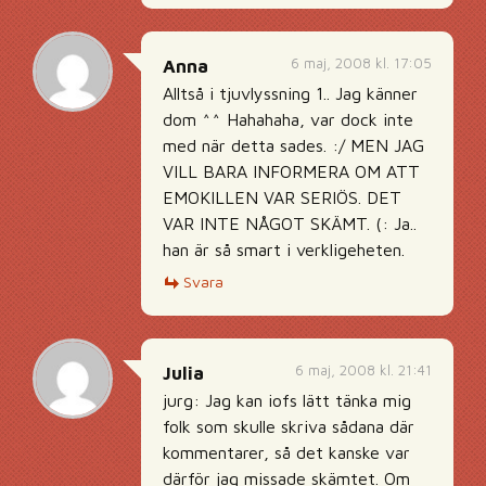
6 maj, 2008 kl. 17:05
Anna
Alltså i tjuvlyssning 1.. Jag känner
dom ^^ Hahahaha, var dock inte
med när detta sades. :/ MEN JAG
VILL BARA INFORMERA OM ATT
EMOKILLEN VAR SERIÖS. DET
VAR INTE NÅGOT SKÄMT. (: Ja..
han är så smart i verkligeheten.
Svara
6 maj, 2008 kl. 21:41
Julia
jurg: Jag kan iofs lätt tänka mig
folk som skulle skriva sådana där
kommentarer, så det kanske var
därför jag missade skämtet. Om