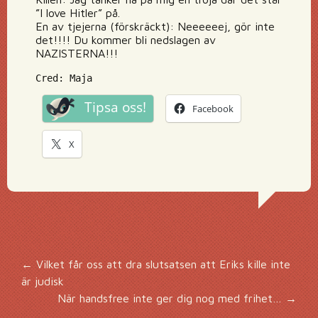
”I love Hitler” på.
En av tjejerna (förskräckt): Neeeeeej, gör inte
det!!!! Du kommer bli nedslagen av
NAZISTERNA!!!
Cred: Maja
Tipsa oss!
Facebook
X
Inläggsnavigering
←
Vilket får oss att dra slutsatsen att Eriks kille inte
är judisk
När handsfree inte ger dig nog med frihet…
→