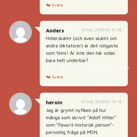
Svara
9 maj, 2008 kl. 15:36
Anders
Hitlerskämt (och även skämt om
andra diktatorer) är det roligaste
som finns! Är inte den här sidan
bara helt underbar?
http://www.catsthatlooklikehitler.com
Svara
12 maj, 2008 kl. 19:16
heroin
Jag är grymt nyfiken på hur
många som skrivit ”Adolf Hitler”
som ”Favorit-historisk person”-
personlig fråga på MSN.