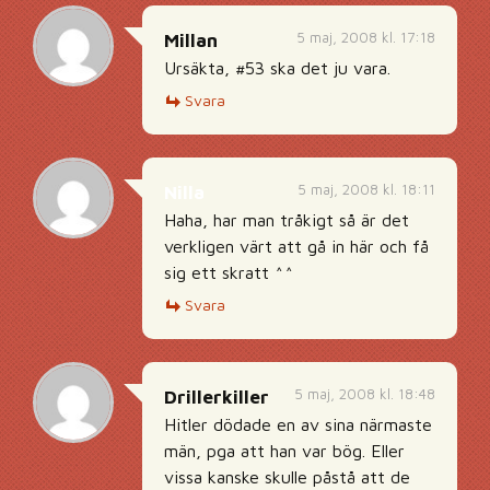
5 maj, 2008 kl. 17:18
Millan
Ursäkta, #53 ska det ju vara.
Svara
5 maj, 2008 kl. 18:11
Nilla
Haha, har man tråkigt så är det
verkligen värt att gå in här och få
sig ett skratt ^^
Svara
5 maj, 2008 kl. 18:48
Drillerkiller
Hitler dödade en av sina närmaste
män, pga att han var bög. Eller
vissa kanske skulle påstå att de