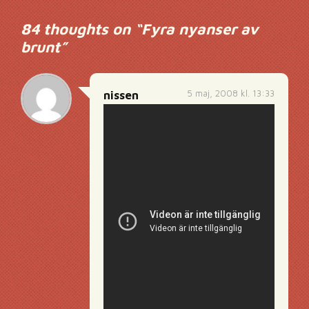
84 thoughts on “
Fyra nyanser av
brunt
”
5 maj, 2008 kl. 13:33
nissen