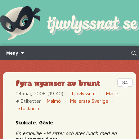
Hoppa
Sök
Meny
till
efte
innehåll
Fyra nyanser av brunt
84
04 maj, 2008 (19:40)
|
Tjuvlyssnat
|
Marie
Etiketter:
Malmö
·
Mellersta Sverige
·
Stockholm
Skolcafé, Gävle
En emokille ~14 sitter och äter lunch med en