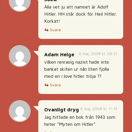
Alla vet ju att namnet är Adolf
Hitler. HH står dock för Heil Hitler.
Korkat!
Svara
6 maj, 2008 kl. 09:21
Adam Helge
vilken renrasig nazist hade inte
bankat skiten ur nån liten fjolla
med en i love hitler tröja ??
Svara
6 maj, 2008 kl. 11:14
Ovanligt dryg
Jag hittade en bok från 1943 som
heter ”Myten om Hitler”.