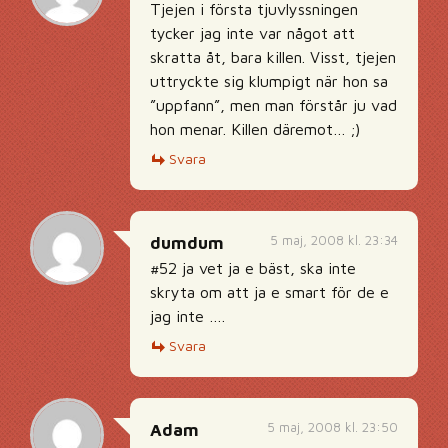
Tjejen i första tjuvlyssningen
tycker jag inte var något att
skratta åt, bara killen. Visst, tjejen
uttryckte sig klumpigt när hon sa
”uppfann”, men man förstår ju vad
hon menar. Killen däremot… ;)
Svara
5 maj, 2008 kl. 23:34
dumdum
#52 ja vet ja e bäst, ska inte
skryta om att ja e smart för de e
jag inte ….
Svara
5 maj, 2008 kl. 23:50
Adam