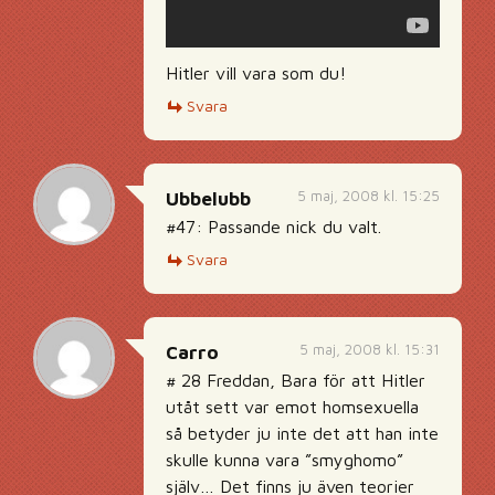
Hitler vill vara som du!
Svara
5 maj, 2008 kl. 15:25
Ubbelubb
#47: Passande nick du valt.
Svara
5 maj, 2008 kl. 15:31
Carro
# 28 Freddan, Bara för att Hitler
utåt sett var emot homsexuella
så betyder ju inte det att han inte
skulle kunna vara ”smyghomo”
själv… Det finns ju även teorier