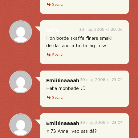
Svara
30 maj, 2008 kl. 20:06
Bella
Hon borde skaffa finare smak!
de där andra fatta jag intw
Svara
30 maj, 2008 kl. 23:04
Emiiíinaaaah
Haha mobbade :D
Svara
30 maj, 2008 kl. 23:04
Emiiíinaaaah
# 73 Anna: vad sas då?