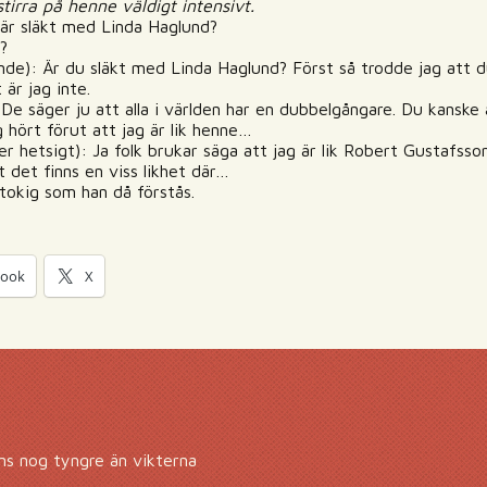
irra på henne väldigt intensivt.
är släkt med Linda Haglund?
?
ande): Är du släkt med Linda Haglund? Först så trodde jag att d
är jag inte.
De säger ju att alla i världen har en dubbelgångare. Du kanske
ig hört förut att jag är lik henne…
 hetsigt): Ja folk brukar säga att jag är lik Robert Gustafss
 det finns en viss likhet där…
 tokig som han då förstås.
book
X
ns nog tyngre än vikterna