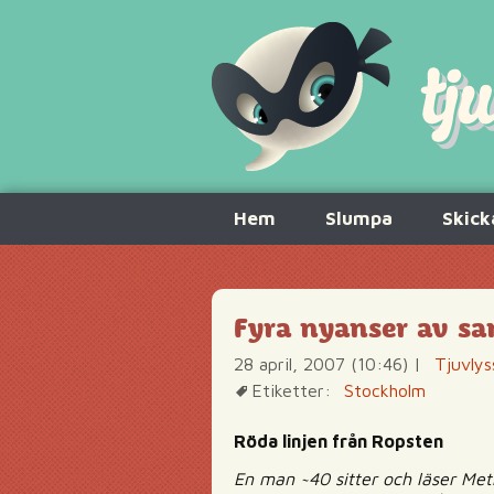
Hoppa
Hem
Slumpa
Skick
till
innehåll
Fyra nyanser av s
28 april, 2007 (10:46)
|
Tjuvlys
Etiketter:
Stockholm
Röda linjen från Ropsten
En man ~40 sitter och läser Metr