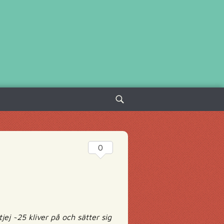
Sök
efter:
0
ej ~25 kliver på och sätter sig