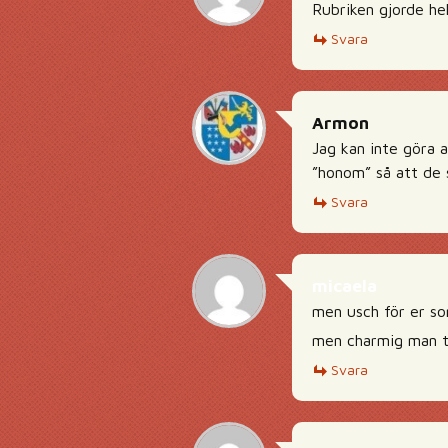
Rubriken gjorde hel
Svara
Armon
Jag kan inte göra a
”honom” så att de 
Svara
micaela
men usch för er so
men charmig man ty
Svara