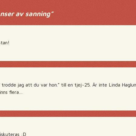
nser av sanning
”
tan!
trodde jag att du var hon.” till en tjej~25. Är inte Linda Haglu
inns flera…
diskuteras :D