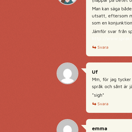
(nappar på betet 
Man kan säga både 
utsatt, eftersom m
som en konjunktion 
Jämför svar från s
http://www.sprakr
Svara
Uf
Mm, för jag tycker
språk och sånt är j
*sigh*
Svara
emma