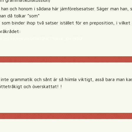
om grammatikdiskussion)
han och honom i sådana här jämförelsesatser. Säger man han, s
an då tolkar ”som”
som binder ihop två satser istället för en preposition, i vilket
pråkrådet:
adet.se/servlet/GetDoc?meta_id=1950
 inte grammatik och sånt är så hiimla viktigt, asså bara man ka
ättetråkigt och överskattat! !