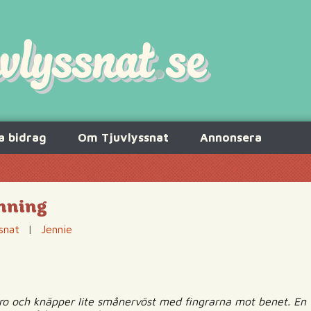
a bidrag
Om Tjuvlyssnat
Annonsera
anning
snat
|
Jennie
o och knäpper lite smånervöst med fingrarna mot benet. En tj