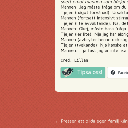
snett emot mannen som börjar st
Mannen: Jag måste fråga om du 
Tjejen (något förvånad): Ursäkta
Mannen (fortsatt intensivt stirr
Tjejen (lite avvaktande): Nä, det 
Mannen: Okej, måste bara fråga. 
Tjejen (ler lite): Nja jag har aldr
Mannen (avbryter henne och säger
Tjejen (tvekande): Nja kanske att
Mannen: …ja fast jag är inte lika
Cred: Lillan
Tipsa oss!
Face
Inläggsnavigering
←
Pressen att bilda egen familj kän