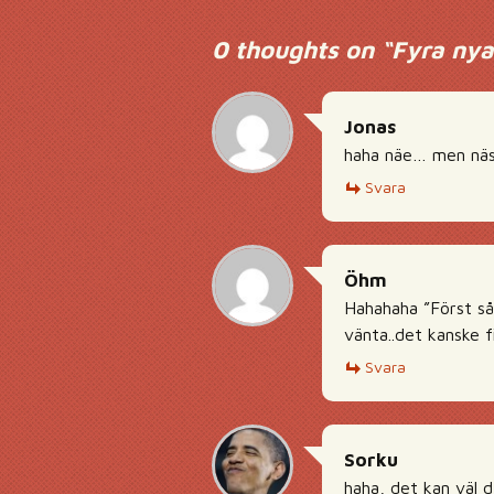
0 thoughts on “
Fyra nya
Jonas
haha näe… men näs
Svara
Öhm
Hahahaha ”Först så 
vänta..det kanske f
Svara
Sorku
haha, det kan väl 