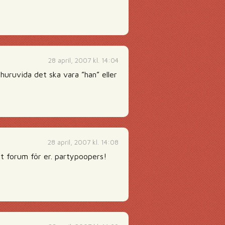
28 april, 2007 kl. 14:04
huruvida det ska vara ”han” eller
28 april, 2007 kl. 14:08
t forum för er. partypoopers!