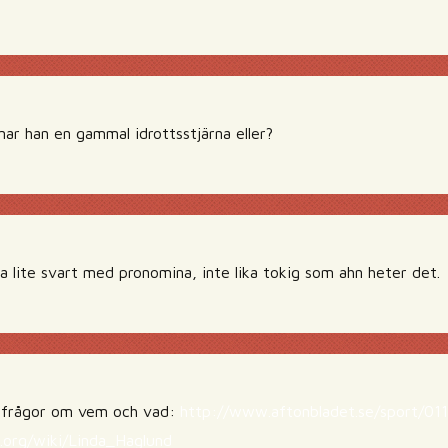
ar han en gammal idrottsstjärna eller?
a lite svart med pronomina, inte lika tokig som ahn heter det.
 frågor om vem och vad:
http://www.aftonbladet.se/sport/01
a.org/wiki/Linda_Haglund