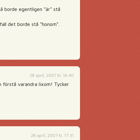
å borde egentligen ”är” stå
 fall det borde stå ”honom”.
28 april, 2007 kl. 16:40
n förstå varandra lixom! Tycker
28 april, 2007 kl. 17:31