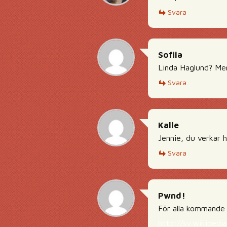
Svara
Sofiia
Linda Haglund? Men
Svara
Kalle
Jennie, du verkar h
Svara
Pwnd!
För alla kommande
http://sv.wikipedi