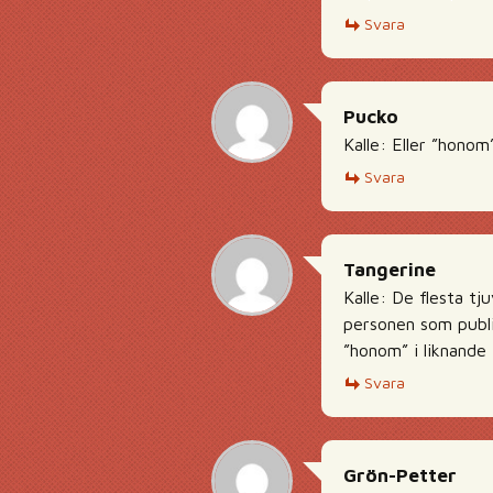
Svara
Pucko
Kalle: Eller ”honom”
Svara
Tangerine
Kalle: De flesta tj
personen som publi
”honom” i liknande f
Svara
Grön-Petter