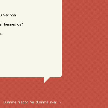
u var hon.
 är hennes då?
on…
Dumma frågor får dumma svar
→