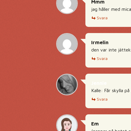
Mmm
jag håller med micae
Svara
Irmelin
den var inte jättek
Svara
Jennie
Kalle: Får skylla på
Svara
Em