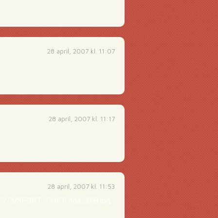
28 april, 2007 kl. 11:07
28 april, 2007 kl. 11:17
28 april, 2007 kl. 11:53
11/13/SPORT-13s67linda_368.jpg