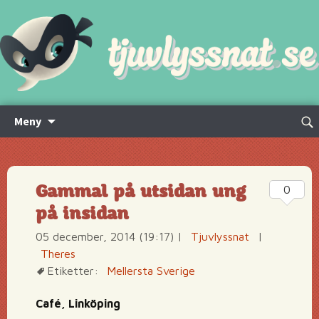
Hoppa
Sök
Meny
till
efte
innehåll
Gammal på utsidan ung
0
på insidan
05 december, 2014 (19:17)
|
Tjuvlyssnat
|
Theres
Etiketter:
Mellersta Sverige
Café, Linköping