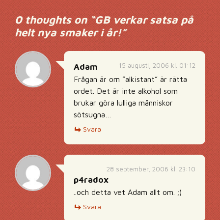
0 thoughts on “
GB verkar satsa på
helt nya smaker i år!
”
15 augusti, 2006 kl. 01:12
Adam
Frågan är om ”alkistant” är rätta
ordet. Det är inte alkohol som
brukar göra lulliga människor
sötsugna…
Svara
28 september, 2006 kl. 23:10
p4radox
..och detta vet Adam allt om. ;)
Svara