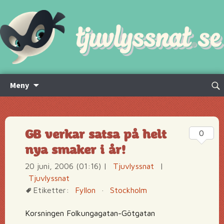
Hoppa
Sök
Meny
till
efte
innehåll
GB verkar satsa på helt
0
nya smaker i år!
20 juni, 2006 (01:16)
|
Tjuvlyssnat
|
Tjuvlyssnat
Etiketter:
Fyllon
·
Stockholm
Korsningen Folkungagatan-Götgatan