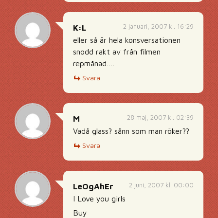
2 januari, 2007 kl. 16:29
K:L
eller så är hela konsversationen
snodd rakt av från filmen
repmånad….
Svara
28 maj, 2007 kl. 02:39
M
Vadå glass? sånn som man röker??
Svara
2 juni, 2007 kl. 00:00
LeOgAhEr
I Love you girls
Buy