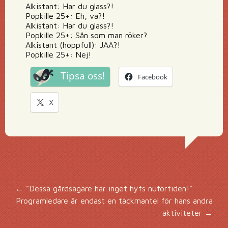
Alkistant: Har du glass?!
Popkille 25+: Eh, va?!
Alkistant: Har du glass?!
Popkille 25+: Sån som man röker?
Alkistant (hoppfull): JAA?!
Popkille 25+: Nej!
Tipsa oss!
Facebook
X
Inläggsnavigering
←
"Dessa gårdsägare har inget hyfs nuförtiden!"
Programledare är endast en täckmantel för hans andra
aktiviteter
→