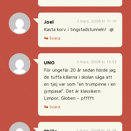
3 mars, 2008 kl. 11:10
Joel
Kasta korv i tingstadstunneln! :@
Svara
3 mars, 2008 kl. 13:53
UNO
För ungefär 20 år sedan hörde jag
de tuffa killarna i skolan säga att
en tjej var som ”en trumpinne i en
jympasal”. Det är klassikern.
Limpor, Globen – pfffft.
Svara
3 mars, 2008 kl. 15:28