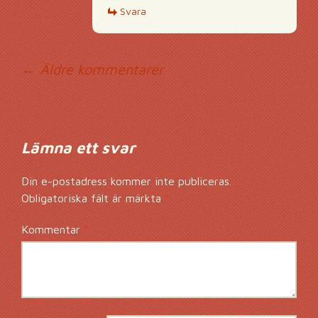
Svara
Kommentarsnavig
← Äldre kommentarer
Lämna ett svar
Din e-postadress kommer inte publiceras.
Obligatoriska fält är märkta
*
Kommentar
*