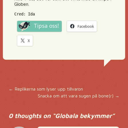
Globen.
Cred: Ida
Tipsa oss!
Facebook
X
Inläggsnavigering
←
Replikerna som lyser upp tillvaron
Snacka om att vara sugen på bone(r)
→
0 thoughts on “
Globala bekymmer
”