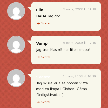
5 mars, 2008 kl. 14:18
Elin
HAHA Jag dör
Svara
5 mars, 2008 kl. 17:16
Vamp
jag tror Klas #5 har liten snopp!
Svara
6 mars, 2008 kl. 16:39
Svante
Jag skulle vilja se honom vifta
med en limpa i Globen! Gärna
färdigskivad. :-)
Svara