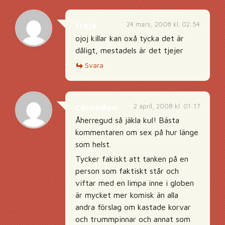
24 mars, 2008 kl. 02:54
freja
ojoj killar kan oxå tycka det är
dåligt, mestadels är det tjejer
Svara
2 april, 2008 kl. 01:17
Corundum
Åherregud så jäkla kul! Bästa
kommentaren om sex på hur länge
som helst.
Tycker fakiskt att tanken på en
person som faktiskt står och
viftar med en limpa inne i globen
är mycket mer komisk än alla
andra förslag om kastade korvar
och trummpinnar och annat som