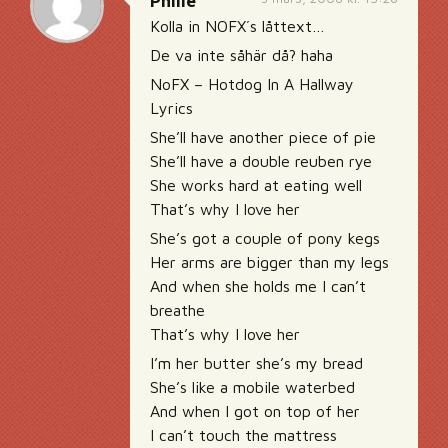
Phille
Kolla in NOFX´s låttext…
De va inte såhär då? haha
NoFX – Hotdog In A Hallway
Lyrics
She’ll have another piece of pie
She’ll have a double reuben rye
She works hard at eating well
That’s why I love her
She’s got a couple of pony kegs
Her arms are bigger than my legs
And when she holds me I can’t
breathe
That’s why I love her
I’m her butter she’s my bread
She’s like a mobile waterbed
And when I got on top of her
I can’t touch the mattress