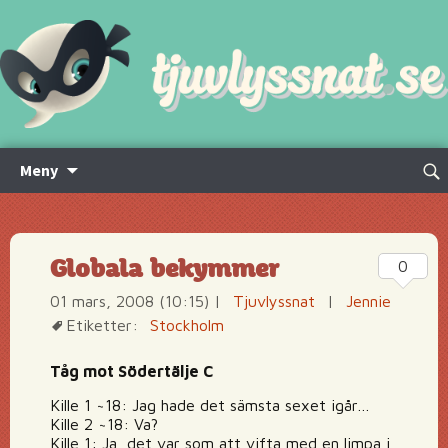
Hoppa
Sök
Meny
till
efte
innehåll
Globala bekymmer
0
01 mars, 2008 (10:15)
|
Tjuvlyssnat
|
Jennie
Etiketter:
Stockholm
Tåg mot Södertälje C
Kille 1 ~18: Jag hade det sämsta sexet igår…
Kille 2 ~18: Va?
Kille 1: Ja, det var som att vifta med en limpa i