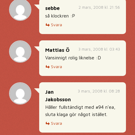
2 mars, 2008 kl. 21:56
sebbe
så klockren :P
Svara
3 mars, 2008 kl. 03:43
Mattias Ö
Vansinnigt rolig liknelse :D
Svara
3 mars, 2008 kl. 08:28
Jan
Jakobsson
Håller fullständigt med #94 n’ea,
sluta klaga gör något istället.
Svara