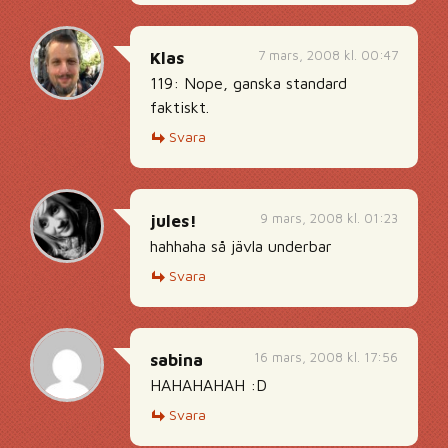
7 mars, 2008 kl. 00:47
Klas
119: Nope, ganska standard
faktiskt.
Svara
9 mars, 2008 kl. 01:23
jules!
hahhaha så jävla underbar
Svara
16 mars, 2008 kl. 17:56
sabina
HAHAHAHAH :D
Svara