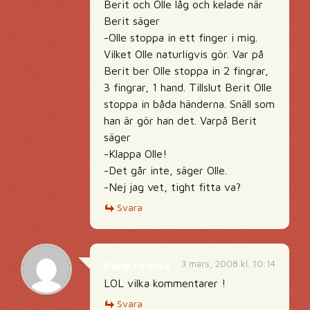
Berit och Olle låg och kelade när
Berit säger
-Olle stoppa in ett finger i mig.
Vilket Olle naturligvis gör. Var på
Berit ber Olle stoppa in 2 fingrar,
3 fingrar, 1 hand. Tillslut Berit Olle
stoppa in båda händerna. Snäll som
han är gör han det. Varpå Berit
säger
-Klappa Olle!
-Det går inte, säger Olle.
-Nej jag vet, tight fitta va?
Svara
3 mars, 2008 kl. 10:14
baby loonia
LOL vilka kommentarer !
Svara