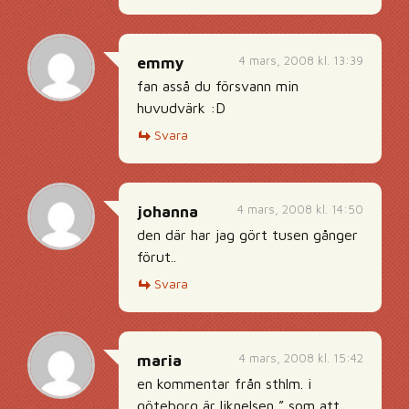
4 mars, 2008 kl. 13:39
emmy
fan asså du försvann min
huvudvärk :D
Svara
4 mars, 2008 kl. 14:50
johanna
den där har jag gört tusen gånger
förut..
Svara
4 mars, 2008 kl. 15:42
maria
en kommentar från sthlm. i
göteborg är liknelsen ” som att