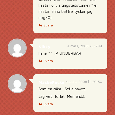
kasta korv i tingstadstunneln” e
nästan ännu bättre tycker jag
nog=0)
Svara
4 mars, 2008 kl. 17:44
Nikky
haha ^^ :P UNDERBAR!
Svara
4 mars, 2008 kl. 20:50
MackePacke
Som en räka i Stilla havet..
Jag vet, förlåt. Men ändå.
Svara