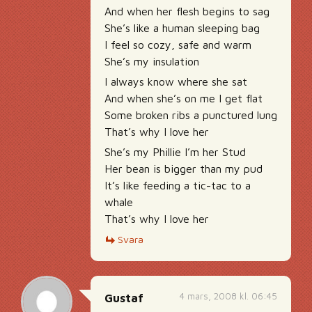
And when her flesh begins to sag
She’s like a human sleeping bag
I feel so cozy, safe and warm
She’s my insulation
I always know where she sat
And when she’s on me I get flat
Some broken ribs a punctured lung
That’s why I love her
She’s my Phillie I’m her Stud
Her bean is bigger than my pud
It’s like feeding a tic-tac to a
whale
That’s why I love her
Svara
4 mars, 2008 kl. 06:45
Gustaf