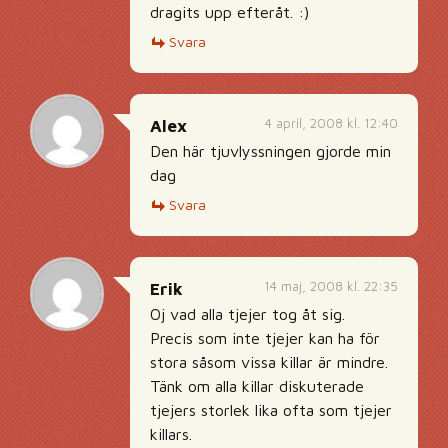
dragits upp efteråt. :)
Svara
4 april, 2008 kl. 12:40
Alex
Den här tjuvlyssningen gjorde min
dag
Svara
14 maj, 2008 kl. 22:35
Erik
Oj vad alla tjejer tog åt sig.
Precis som inte tjejer kan ha för
stora såsom vissa killar är mindre.
Tänk om alla killar diskuterade
tjejers storlek lika ofta som tjejer
killars.