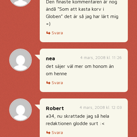
Den finaste kommentaren är nog
ändå ”Som att kasta korv i
Globen” det är så jag har lärt mig
=)
Svara
4 mars, 2008 kl. 11:26
nea
det säjer väl mer om honom än
om henne
Svara
4 mars, 2008 kl. 12:03
Robert
#34, nu skrattade jag så hela
redaktionen glodde surt :<
Svara