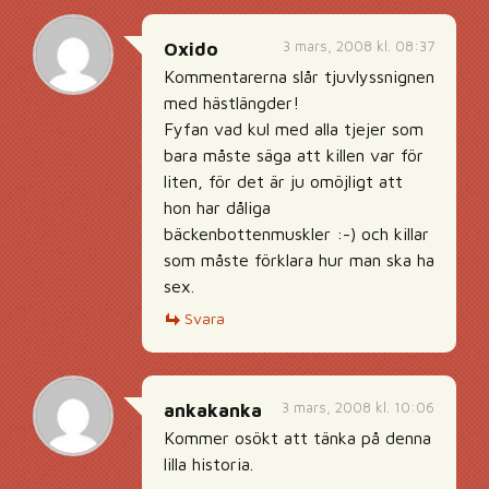
3 mars, 2008 kl. 08:37
Oxido
Kommentarerna slår tjuvlyssnignen
med hästlängder!
Fyfan vad kul med alla tjejer som
bara måste säga att killen var för
liten, för det är ju omöjligt att
hon har dåliga
bäckenbottenmuskler :-) och killar
som måste förklara hur man ska ha
sex.
Svara
3 mars, 2008 kl. 10:06
ankakanka
Kommer osökt att tänka på denna
lilla historia.