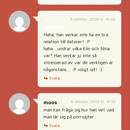
8 oktober, 2006 kl. 14:06
Ur
Funktion
Haha, han verkar inte ha en bra
relation till datorer! :P
haha….undrar vilka Elin och Nina
var? Han verkar ju inte så
intresserad av var de verkligen är
någonstans… :P roligt iaf! :)
Svara
8 oktober, 2006 kl. 14:52
moos
man kan fråga sig hur han vet vad
man lär sig på porrsajter
Svara