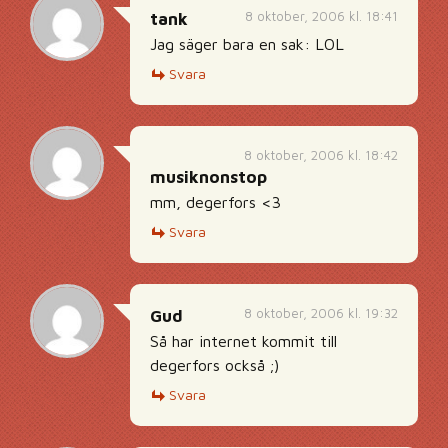
8 oktober, 2006 kl. 18:41
tank
Jag säger bara en sak: LOL
Svara
8 oktober, 2006 kl. 18:42
musiknonstop
mm, degerfors <3
Svara
8 oktober, 2006 kl. 19:32
Gud
Så har internet kommit till
degerfors också ;)
Svara