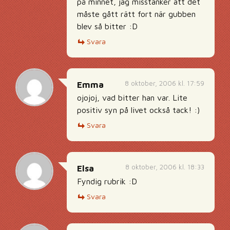
på minnet, jag misstänker att det
måste gått rätt fort när gubben
blev så bitter :D
Svara
8 oktober, 2006 kl. 17:59
Emma
ojojoj, vad bitter han var. Lite
positiv syn på livet också tack! :)
Svara
8 oktober, 2006 kl. 18:33
Elsa
Fyndig rubrik :D
Svara