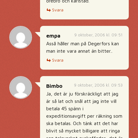
örebro och karlstad.
Svara
9 oktober, 2006 kl. 09:51
empa
Asså håller man på Degerfors kan
man inte vara annat än bitter..
Svara
9 oktober, 2006 kl. 09:53
Bimbo
Ja, det är ju förskräckligt att jag
är så lat och snål att jag inte vill
betala 45 spänn i
expeditionsavgift per räkning som
ska betalas. Och tänk att det har
blivit så mycket billigare att ringa