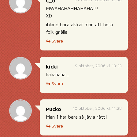
C_o
MWAHAHAHHAHAHA!!!
XD
ibland bara älskar man att höra
folk gnälla
Svara
9 oktober, 2006 kl. 13:33
kicki
hahahaha…
Svara
10 oktober, 2006 kl. 11:28
Pucko
Man 1 har bara så jävla rätt!
Svara