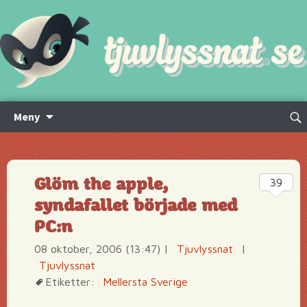
Hoppa
Sök
Meny
till
efte
innehåll
Glöm the apple,
39
syndafallet började med
PC:n
08 oktober, 2006 (13:47)
|
Tjuvlyssnat
|
Tjuvlyssnat
Etiketter:
Mellersta Sverige