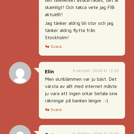
sen televerket avskaffades, det är
skamligt! Och takca vete jag FIB
aktuellt!
Jag tänker aldrig bli stor och jag
tänker aldrig flytta från
Stockholm!
Svara
9 oktober, 2006 kl. 12:20
Elin
Men slutklämmen var ju bäst. Det
värsta av allt med internet måste
ju vara att ingen orkar betala sina
räkningar på banken längre :-)
Svara
9 oktober, 2006 kl. 13:30