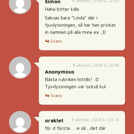
8 oktober, 2006 kl. 22:03
Simon
Haha bitter kille.
Saknas bara ”Linda” där i
tjuvlyssningen, så har han prickat
in namnen på alla mina ex. ;D
Svara
8 oktober, 2006 kl. 22:45
Anonymous
Bästa rubriken hittills! :D
Tjuvlyssningen var också kul.
Svara
9 oktober, 2006 kl. 00:16
oraklet
för d första: …e ok…det där