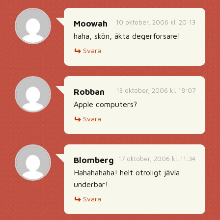
10 oktober, 2006 kl. 20:13
Moowah
haha, skön, äkta degerforsare!
Svara
13 oktober, 2006 kl. 18:07
Robban
Apple computers?
Svara
17 oktober, 2006 kl. 11:34
Blomberg
Hahahahaha! helt otroligt jävla
underbar!
Svara