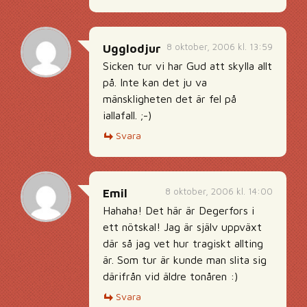
8 oktober, 2006 kl. 13:59
Ugglodjur
Sicken tur vi har Gud att skylla allt
på. Inte kan det ju va
mänskligheten det är fel på
iallafall. ;-)
Svara
8 oktober, 2006 kl. 14:00
Emil
Hahaha! Det här är Degerfors i
ett nötskal! Jag är själv uppväxt
där så jag vet hur tragiskt allting
är. Som tur är kunde man slita sig
därifrån vid äldre tonåren :)
Svara