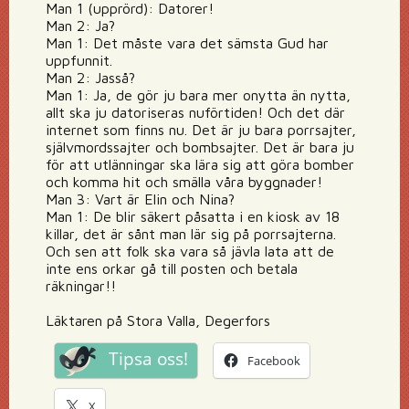
Man 1 (upprörd): Datorer!
Man 2: Ja?
Man 1: Det måste vara det sämsta Gud har
uppfunnit.
Man 2: Jasså?
Man 1: Ja, de gör ju bara mer onytta än nytta,
allt ska ju datoriseras nuförtiden! Och det där
internet som finns nu. Det är ju bara porrsajter,
självmordssajter och bombsajter. Det är bara ju
för att utlänningar ska lära sig att göra bomber
och komma hit och smälla våra byggnader!
Man 3: Vart är Elin och Nina?
Man 1: De blir säkert påsatta i en kiosk av 18
killar, det är sånt man lär sig på porrsajterna.
Och sen att folk ska vara så jävla lata att de
inte ens orkar gå till posten och betala
räkningar!!
Läktaren på Stora Valla, Degerfors
Tipsa oss!
Facebook
X