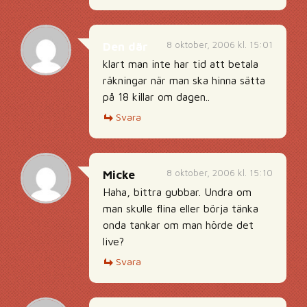
8 oktober, 2006 kl. 15:01
Den där
klart man inte har tid att betala
räkningar när man ska hinna sätta
på 18 killar om dagen..
Svara
8 oktober, 2006 kl. 15:10
Micke
Haha, bittra gubbar. Undra om
man skulle flina eller börja tänka
onda tankar om man hörde det
live?
Svara