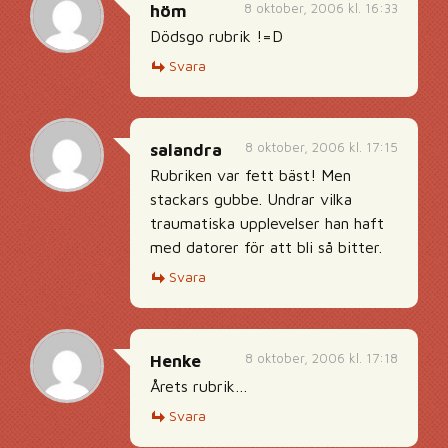
8 oktober, 2006 kl. 16:33
höm
Dödsgo rubrik !=D
Svara
8 oktober, 2006 kl. 17:15
salandra
Rubriken var fett bäst! Men
stackars gubbe. Undrar vilka
traumatiska upplevelser han haft
med datorer för att bli så bitter.
Svara
8 oktober, 2006 kl. 17:18
Henke
Årets rubrik…
Svara