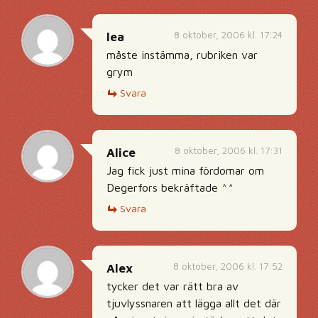
8 oktober, 2006 kl. 17:24
lea
måste instämma, rubriken var
grym
Svara
8 oktober, 2006 kl. 17:31
Alice
Jag fick just mina fördomar om
Degerfors bekräftade ^^
Svara
8 oktober, 2006 kl. 17:52
Alex
tycker det var rätt bra av
tjuvlyssnaren att lägga allt det där