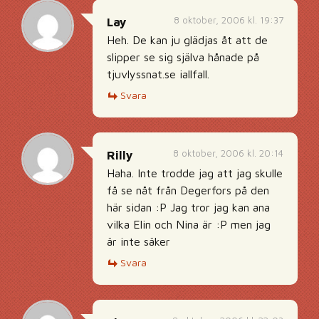
8 oktober, 2006 kl. 19:37
Lay
Heh. De kan ju glädjas åt att de
slipper se sig själva hånade på
tjuvlyssnat.se iallfall.
Svara
8 oktober, 2006 kl. 20:14
Rilly
Haha. Inte trodde jag att jag skulle
få se nåt från Degerfors på den
här sidan :P Jag tror jag kan ana
vilka Elin och Nina är :P men jag
är inte säker
Svara