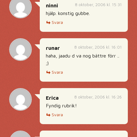
8 oktober, 2006 kl. 15:31
ninni
hjälp. konstig gubbe.
Svara
8 oktober, 2006 kl. 16:01
runar
haha, jaadu d va nog bättre förr ..
;)
Svara
8 oktober, 2006 kl. 16:26
Erica
Fyndig rubrik!
Svara