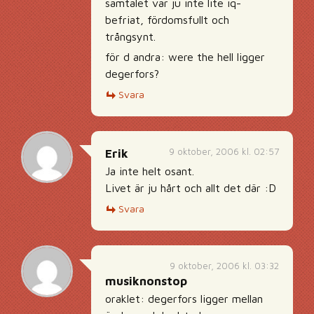
samtalet var ju inte lite iq-
befriat, fördomsfullt och
trångsynt.
för d andra: were the hell ligger
degerfors?
Svara
9 oktober, 2006 kl. 02:57
Erik
Ja inte helt osant.
Livet är ju hårt och allt det där :D
Svara
9 oktober, 2006 kl. 03:32
musiknonstop
oraklet: degerfors ligger mellan