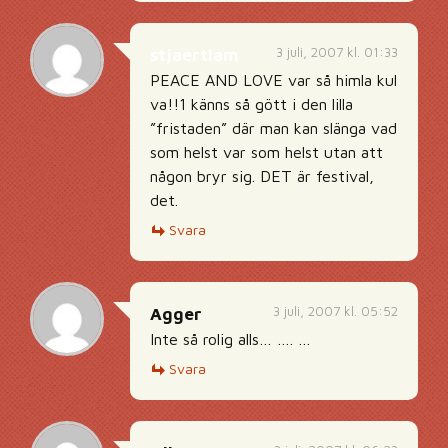
3 juli, 2007 kl. 01:33
stjaertlam
PEACE AND LOVE var så himla kul
va!!1 känns så gött i den lilla
”fristaden” där man kan slänga vad
som helst var som helst utan att
någon bryr sig. DET är festival,
det.
Svara
3 juli, 2007 kl. 05:52
Agger
Inte så rolig alls… …. …
Svara