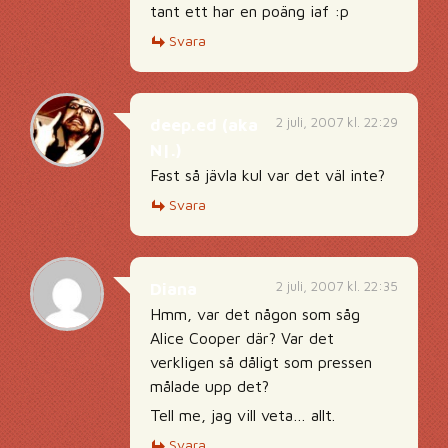
tant ett har en poäng iaf :p
Svara
2 juli, 2007 kl. 22:29
deep.ed (aka
N|.)
Fast så jävla kul var det väl inte?
Svara
2 juli, 2007 kl. 22:35
Diana
Hmm, var det någon som såg
Alice Cooper där? Var det
verkligen så dåligt som pressen
målade upp det?
Tell me, jag vill veta… allt.
Svara