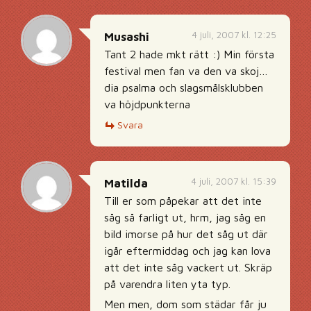
4 juli, 2007 kl. 12:25
Musashi
Tant 2 hade mkt rätt :) Min första
festival men fan va den va skoj…
dia psalma och slagsmålsklubben
va höjdpunkterna
Svara
4 juli, 2007 kl. 15:39
Matilda
Till er som påpekar att det inte
såg så farligt ut, hrm, jag såg en
bild imorse på hur det såg ut där
igår eftermiddag och jag kan lova
att det inte såg vackert ut. Skräp
på varendra liten yta typ.
Men men, dom som städar får ju