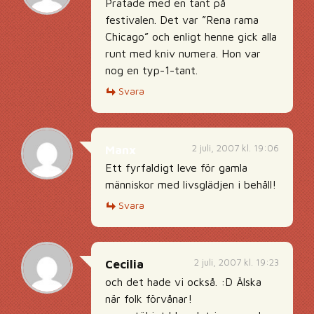
Pratade med en tant på
festivalen. Det var ”Rena rama
Chicago” och enligt henne gick alla
runt med kniv numera. Hon var
nog en typ-1-tant.
Svara
2 juli, 2007 kl. 19:06
Manx
Ett fyrfaldigt leve för gamla
människor med livsglädjen i behåll!
Svara
2 juli, 2007 kl. 19:23
Cecilia
och det hade vi också. :D Älska
när folk förvånar!