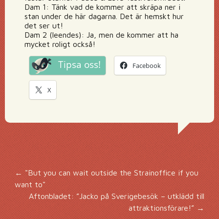
Dam 1: Tänk vad de kommer att skräpa ner i
stan under de här dagarna. Det är hemskt hur
det ser ut!
Dam 2 (leendes): Ja, men de kommer att ha
mycket roligt också!
Tipsa oss!
Facebook
X
Inläggsnavigering
←
"But you can wait outside the Strainoffice if you
want to"
Aftonbladet: ”Jacko på Sverigebesök – utklädd till
attraktionsförare!”
→