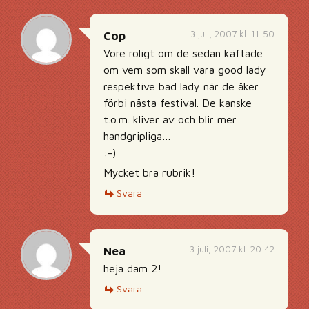
3 juli, 2007 kl. 11:50
Cop
Vore roligt om de sedan käftade
om vem som skall vara good lady
respektive bad lady när de åker
förbi nästa festival. De kanske
t.o.m. kliver av och blir mer
handgripliga…
:-)
Mycket bra rubrik!
Svara
3 juli, 2007 kl. 20:42
Nea
heja dam 2!
Svara