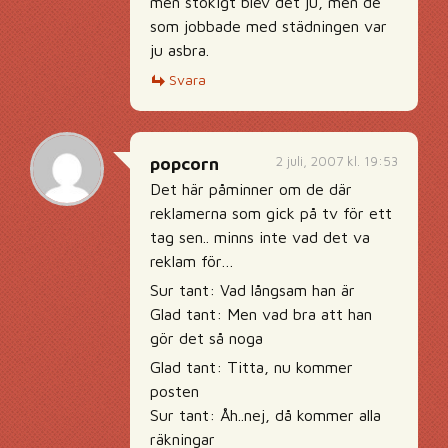
men stökigt blev det ju, men de
som jobbade med städningen var
ju asbra.
Svara
2 juli, 2007 kl. 19:53
popcorn
Det här påminner om de där
reklamerna som gick på tv för ett
tag sen.. minns inte vad det va
reklam för…
Sur tant: Vad långsam han är
Glad tant: Men vad bra att han
gör det så noga
Glad tant: Titta, nu kommer
posten
Sur tant: Åh..nej, då kommer alla
räkningar