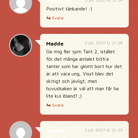
2 juli, 2007 kl. 21:54
Apelsinen
Positivt tänkande! :)
Svara
2 juli, 2007 kl. 21:58
Madde
Ge mig fler spm Tant 2, istället
för det många antalet bittra
tanter som har glömt bort hur det
är att vara ung.. Visst blev det
skitigt och jävligt, men
huvudsaken är väl att man får ha
lite kul ibland? ;)
Svara
2 juli, 2007 kl. 22:03
Dagens