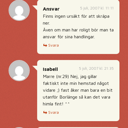
5 juli, 2007 kl. 11:11
Ansvar
Finns ingen ursäkt för att skräpa
ner.
Även om man har roligt bör man ta
ansvar för sina handlingar.
Svara
5 juli, 2007 kl. 21:35
Isabell
Marre (nr.29) Nej, jag gillar
faktiskt inte min hemstad något
vidare ;) fast åker man bara en bit
utanför Borlänge så kan det vara
himla fint! ^^
Svara