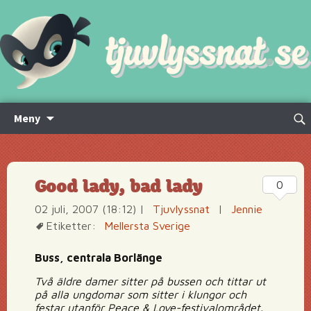
Hoppa
Sök
Meny
till
efte
innehåll
Good lady, bad lady
0
02 juli, 2007 (18:12)
|
Tjuvlyssnat
|
Jennie
Etiketter:
Mellersta Sverige
Buss, centrala Borlänge
Två äldre damer sitter på bussen och tittar ut
på alla ungdomar som sitter i klungor och
festar utanför Peace & Love-festivalområdet.