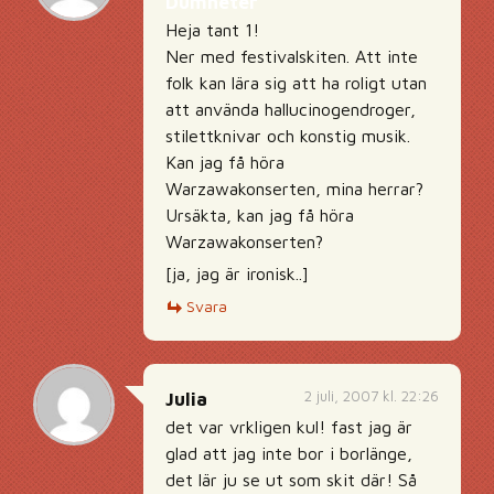
Dumheter
Heja tant 1!
Ner med festivalskiten. Att inte
folk kan lära sig att ha roligt utan
att använda hallucinogendroger,
stilettknivar och konstig musik.
Kan jag få höra
Warzawakonserten, mina herrar?
Ursäkta, kan jag få höra
Warzawakonserten?
[ja, jag är ironisk..]
Svara
2 juli, 2007 kl. 22:26
Julia
det var vrkligen kul! fast jag är
glad att jag inte bor i borlänge,
det lär ju se ut som skit där! Så