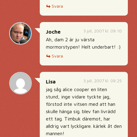
Svara
3 juli, 2007 kl. 09:10
Joche
Ah, dam 2 är ju värsta
mormorstypen! Helt underbart! :)
Svara
3 juli, 2007 kl. 09:25
Lisa
jag såg alice cooper en liten
stund, inge vidare tyckte jag,
förstod inte vitsen med att han
skulle hänga sig. blev fan livrädd
ett tag. Timbuk däremot, har
alldrig vart lyckligare. kärlek åt den
mannen!