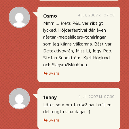
4 juli, 2007 kl. 07:08
Osmo
Mmm…. årets P&L var riktigt
lyckad. Höjdarfestival där även
nästan-medelålders-tonåringar
som jag känns välkomna. Bäst var
Detektivbyrån, Miss Li, Iggy Pop,
Stefan Sundström, Kjell Höglund
och Slagsmålsklubben.
Svara
4 juli, 2007 kl. 07:30
fanny
Låter som om tant#2 har haft en
del roligt i sina dagar ;)
Svara