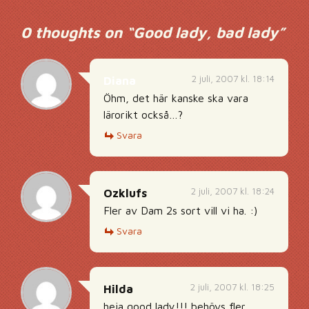
0 thoughts on “
Good lady, bad lady
”
2 juli, 2007 kl. 18:14
Diana
Öhm, det här kanske ska vara
lärorikt också…?
Svara
2 juli, 2007 kl. 18:24
Ozklufs
Fler av Dam 2s sort vill vi ha. :)
Svara
2 juli, 2007 kl. 18:25
Hilda
heja good lady!!! behövs fler