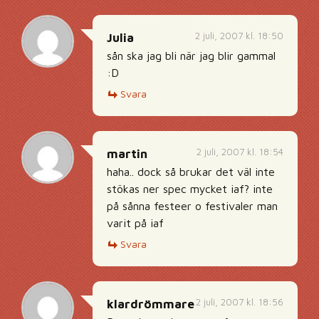
2 juli, 2007 kl. 18:50
Julia
sån ska jag bli när jag blir gammal
:D
Svara
2 juli, 2007 kl. 18:54
martin
haha.. dock så brukar det väl inte
stökas ner spec mycket iaf? inte
på sånna festeer o festivaler man
varit på iaf
Svara
2 juli, 2007 kl. 18:56
klardrömmare