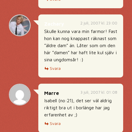
2 juli, 2007 kl. 23:00
Zachary
Skulle kunna vara min farmor! Fast
hon kan nog knappast räknast som
”äldre dam” än. Låter som om den
här ”damen” har haft lite kul själv i
sina ungdomsår! :)
Svara
3 juli, 2007 kl. 01:08
Marre
Isabell (no:21), det ser väl aldrig
riktigt bra ut i borlänge har jag
erfarenhet av ;)
Svara