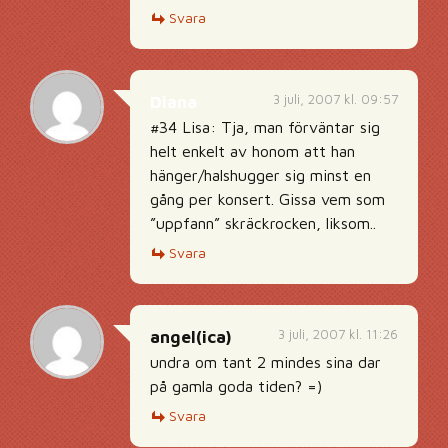
Svara
3 juli, 2007 kl. 09:57
Diana
#34 Lisa: Tja, man förväntar sig
helt enkelt av honom att han
hänger/halshugger sig minst en
gång per konsert. Gissa vem som
”uppfann” skräckrocken, liksom..
Svara
3 juli, 2007 kl. 11:26
angel(ica)
undra om tant 2 mindes sina dar
på gamla goda tiden? =)
Svara