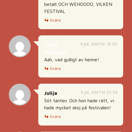
betalt OCH WEHOOOO, VILKEN
FESTIVAL
Svara
4 juli, 2007 kl. 16:05
Adios
flamingo
Aah, vad gulligt av henne!
Svara
5 juli, 2007 kl. 01:53
Julija
Söt tanten. Och hon hade rätt, vi
hade mycket skoj på festivalen!
Svara