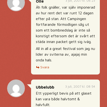
3 juli, 2007 kl. 06:23
Olle
Äh folk gnäller, var själv imponerad
av hur rent det var runt 12 dagen
efter på stan. Att Campingen
fortfarande förmodligen såg ut
som ett bombnedslag är inte så
konstigt eftersom det är svårt att
städa innan packet gett sig iväg.
All in all a great festival som jag nu
lider av sviterna av, ajajaj min
onda hals.
Svara
3 juli, 2007 kl. 08:54
Ubbelubb
Ett ypperligt bevis på att glaset
kan vara både halvtomt &
halvfullt.