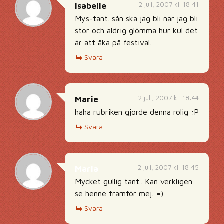
2 juli, 2007 kl. 18:41
Isabelle
Mys-tant. sån ska jag bli när jag bli
stor och aldrig glömma hur kul det
är att åka på festival.
Svara
2 juli, 2007 kl. 18:44
Marie
haha rubriken gjorde denna rolig :P
Svara
2 juli, 2007 kl. 18:45
Maria
Mycket gullig tant.. Kan verkligen
se henne framför mej. =)
Svara