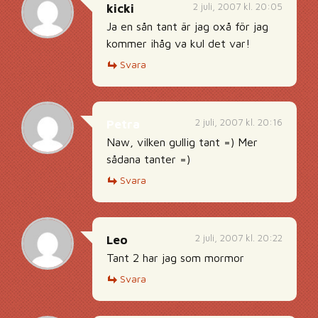
2 juli, 2007 kl. 20:05
kicki
Ja en sån tant är jag oxå för jag
kommer ihåg va kul det var!
Svara
2 juli, 2007 kl. 20:16
Petra
Naw, vilken gullig tant =) Mer
sådana tanter =)
Svara
2 juli, 2007 kl. 20:22
Leo
Tant 2 har jag som mormor
Svara