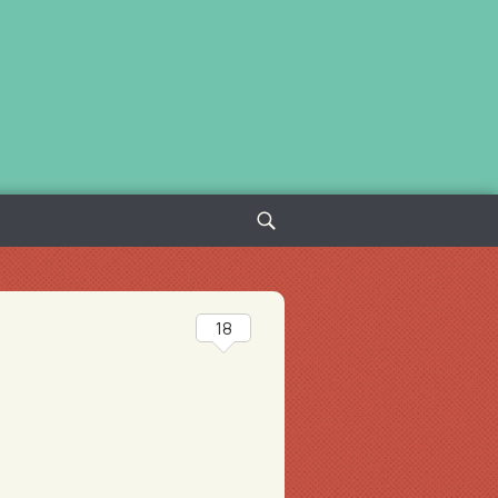
Sök
efter:
18