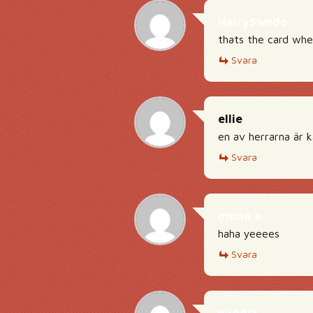
HairySwede
thats the card whe
Svara
ellie
en av herrarna är 
Svara
mona a
haha yeeees
Svara