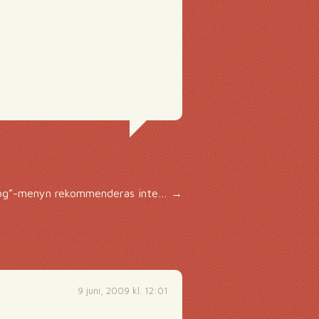
og”-menyn rekommenderas inte…
→
9 juni, 2009 kl. 12:01