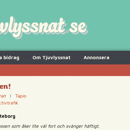
a bidrag
Om Tjuvlyssnat
Annonsera
gen!
nat
|
Tapio
ktivtrafik
öteborg
ssen som åker lite väl fort och svänger häftigt.