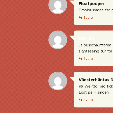
Floatpooper
Omnibussarne far r
Svara
Weirdo
Ja busschauffören t
sightseeing tur för
Svara
Vänsterhäntas 
#9 Weirdo: jag fic
Lost på Hisingen.
Svara