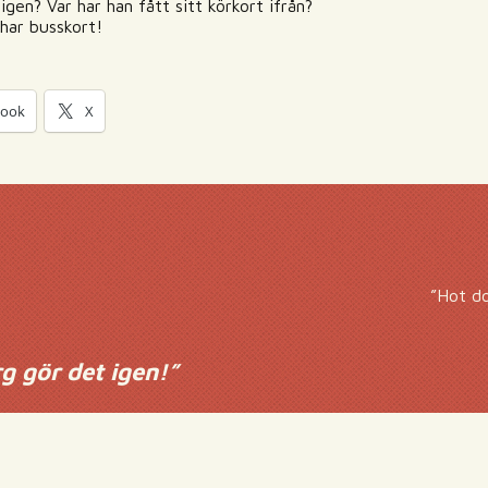
gen? Var har han fått sitt körkort ifrån?
 har busskort!
book
X
”Hot d
g gör det igen!
”