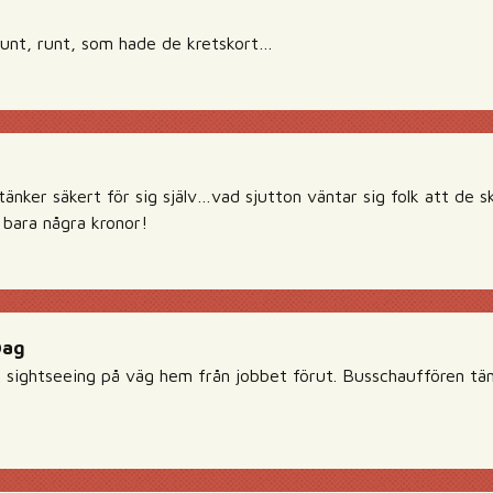
unt, runt, som hade de kretskort…
änker säkert för sig själv…vad sjutton väntar sig folk att de s
 bara några kronor!
Dag
k sightseeing på väg hem från jobbet förut. Busschauffören tän