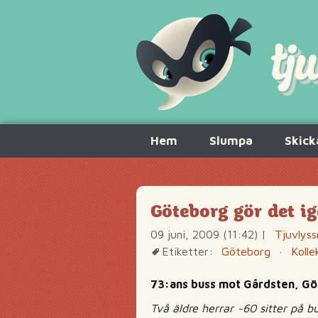
Hoppa
Hem
Slumpa
Skick
till
innehåll
Göteborg gör det i
09 juni, 2009 (11:42)
|
Tjuvlyss
Etiketter:
Göteborg
·
Kolle
73:ans buss mot Gårdsten, G
Två äldre herrar ~60 sitter på bu