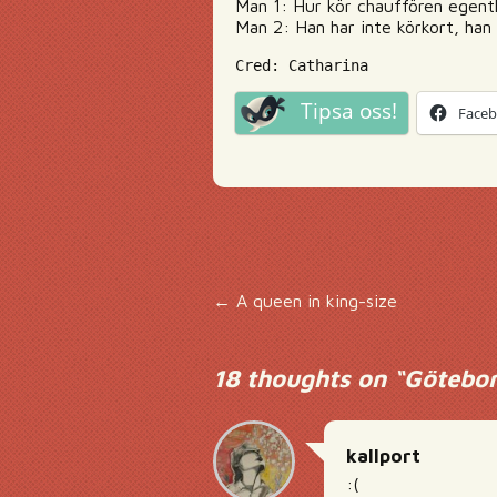
Man 1: Hur kör chauffören egentli
Man 2: Han har inte körkort, han
Cred: Catharina
Tipsa oss!
Face
Inläggsnavigering
←
A queen in king-size
18 thoughts on “
Götebor
kallport
:(