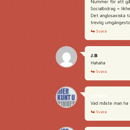
Nummer för att gå 
Socialbidrag = likh
Det anglosaxiska t
trevlig umgängest
Svara
J.B
Hahaha
Svara
pinnen
Vad måste man ha f
Svara