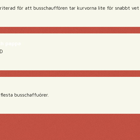
iriterad för att busschauffören tar kurvorna lite för snabbt vet 
ch pappa
:D
 flesta busschaffuörer.