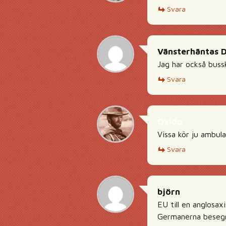
Svara
Vänsterhäntas 
Jag har också bussk
Svara
Oxido
Vissa kör ju ambula
Svara
björn
EU till en anglosax
Germanerna besegra