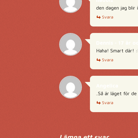
naddiz
den dagen jag blir 
Svara
Dennis - 17 år o
Haha! Smart där! 
Svara
Angelica
..Så är läget för de
Svara
Lämna ett svar