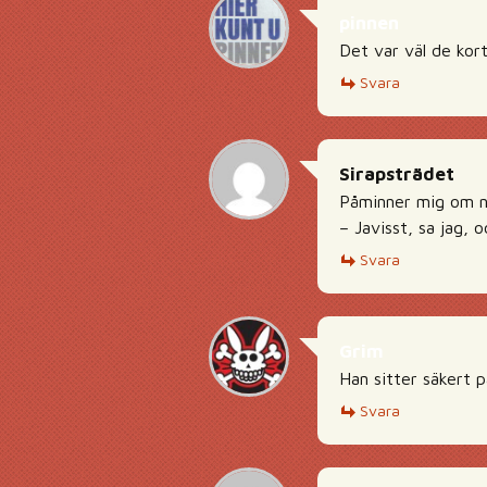
pinnen
Det var väl de kor
Svara
Sirapsträdet
Påminner mig om nä
– Javisst, sa jag, o
Svara
Grim
Han sitter säkert p
Svara