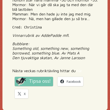
honom står hans mamma ~30 och mormor ~55.
Mormor: När vi går då ska jag ta med den där
blå lastbilen
Mamman: Men den hade ju inte jag med mig.
Mormor: Nä, men han gillade den ju så bra…
Cred: Christina
Vinnarrubrik av AddePadde mfl.
Bubblare:
Something old, something new, something
borrowed, something blue. Av Mats A
Den tjuvaktiga skatan, Av Janne Larsson
Nästa veckas rubriktävling hittar du
här
Tipsa oss!
Facebook
X