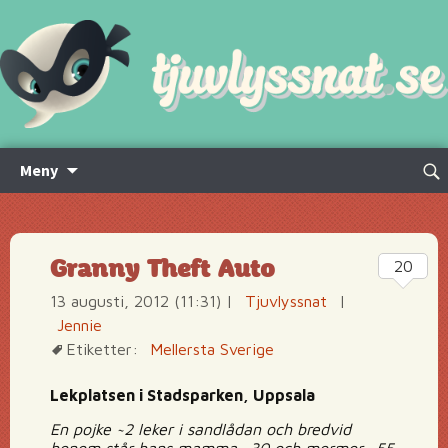
Hoppa
Sök
Meny
till
efte
innehåll
Granny Theft Auto
20
13 augusti, 2012 (11:31)
|
Tjuvlyssnat
|
Jennie
Etiketter:
Mellersta Sverige
Lekplatsen i Stadsparken, Uppsala
En pojke ~2 leker i sandlådan och bredvid