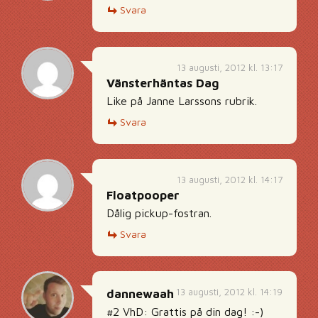
Svara
13 augusti, 2012 kl. 13:17
Vänsterhäntas Dag
Like på Janne Larssons rubrik.
Svara
13 augusti, 2012 kl. 14:17
Floatpooper
Dålig pickup-fostran.
Svara
13 augusti, 2012 kl. 14:19
dannewaah
#2 VhD: Grattis på din dag! :-)