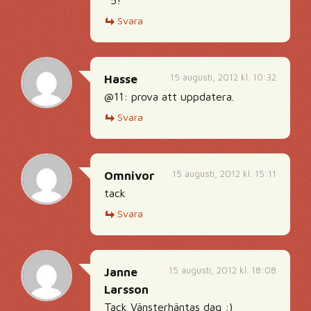
^5!
Svara
15 augusti, 2012 kl. 10:32
Hasse
@11: prova att uppdatera.
Svara
15 augusti, 2012 kl. 15:11
Omnivor
tack
Svara
15 augusti, 2012 kl. 18:08
Janne
Larsson
Tack Vänsterhäntas dag :)