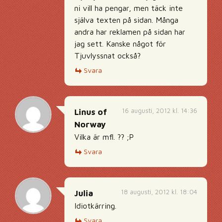
ni vill ha pengar, men täck inte
själva texten på sidan. Många
andra har reklamen på sidan har
jag sett. Kanske något för
Tjuvlyssnat också?
Svara
16 augusti, 2012 kl. 14:36
Linus of
Norway
Vilka är mfl. ?? ;P
Svara
18 augusti, 2012 kl. 18:04
Julia
Idiotkärring.
Svara