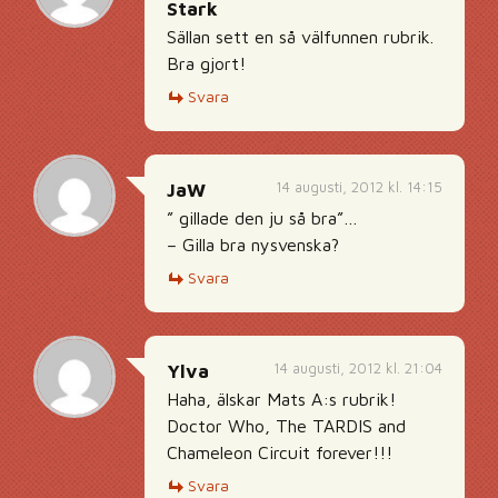
Stark
Sällan sett en så välfunnen rubrik.
Bra gjort!
Svara
14 augusti, 2012 kl. 14:15
JaW
” gillade den ju så bra”…
– Gilla bra nysvenska?
Svara
14 augusti, 2012 kl. 21:04
Ylva
Haha, älskar Mats A:s rubrik!
Doctor Who, The TARDIS and
Chameleon Circuit forever!!!
Svara