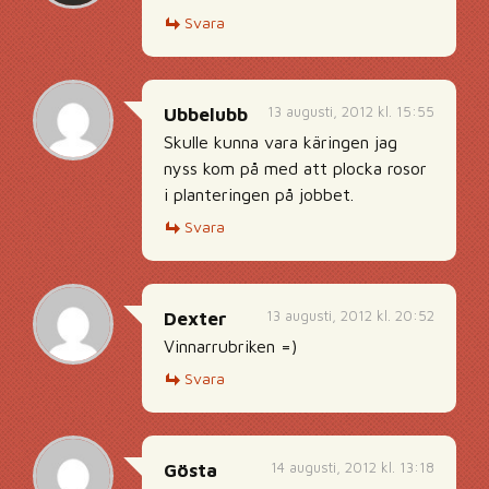
Svara
13 augusti, 2012 kl. 15:55
Ubbelubb
Skulle kunna vara käringen jag
nyss kom på med att plocka rosor
i planteringen på jobbet.
Svara
13 augusti, 2012 kl. 20:52
Dexter
Vinnarrubriken =)
Svara
14 augusti, 2012 kl. 13:18
Gösta