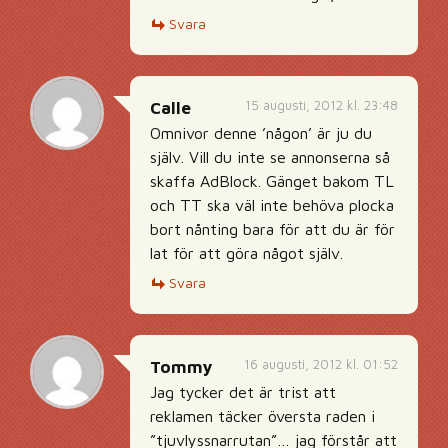
Svara
15 augusti, 2012 kl. 23:48
Calle
Omnivor denne ’någon’ är ju du
själv. Vill du inte se annonserna så
skaffa AdBlock. Gänget bakom TL
och TT ska väl inte behöva plocka
bort nånting bara för att du är för
lat för att göra något själv.
Svara
16 augusti, 2012 kl. 01:52
Tommy
Jag tycker det är trist att
reklamen täcker översta raden i
”tjuvlyssnarrutan”… jag förstår att