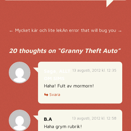
Inläggsnavigering
←
Mycket kär och lite lek
An error that will bug you
→
20 thoughts on “
Granny Theft Auto
”
13 augusti, 2012 kl. 12:35
Saga, ALLT
OM SIMS
Haha! Fult av mormorn!
Svara
13 augusti, 2012 kl. 12:58
B.A
Haha grym rubrik!