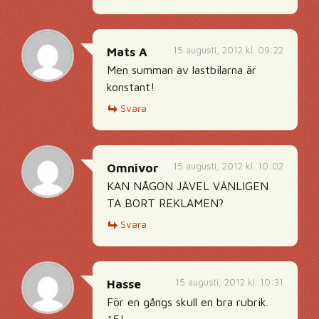
15 augusti, 2012 kl. 09:22
Mats A
Men summan av lastbilarna är
konstant!
Svara
15 augusti, 2012 kl. 10:02
Omnivor
KAN NÅGON JÄVEL VÄNLIGEN
TA BORT REKLAMEN?
Svara
15 augusti, 2012 kl. 10:31
Hasse
För en gångs skull en bra rubrik.