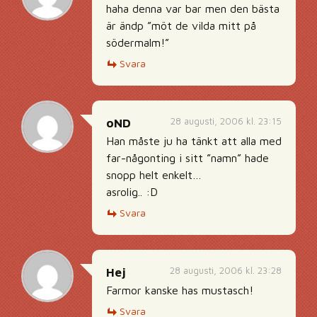
haha denna var bar men den bästa
är ändp ”möt de vilda mitt på
södermalm!”
Svara
28 augusti, 2006 kl. 23:15
oND
Han måste ju ha tänkt att alla med
far-någonting i sitt ”namn” hade
snopp helt enkelt…
asrolig.. :D
Svara
28 augusti, 2006 kl. 23:28
Hej
Farmor kanske has mustasch!
Svara