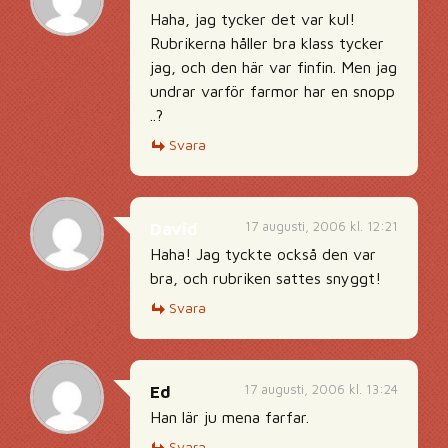
Haha, jag tycker det var kul!
Rubrikerna håller bra klass tycker
jag, och den här var finfin. Men jag
undrar varför farmor har en snopp
..?
Svara
17 augusti, 2006 kl. 12:21
David
Haha! Jag tyckte också den var
bra, och rubriken sattes snyggt!
Svara
17 augusti, 2006 kl. 13:24
Ed
Han lär ju mena farfar.
Svara