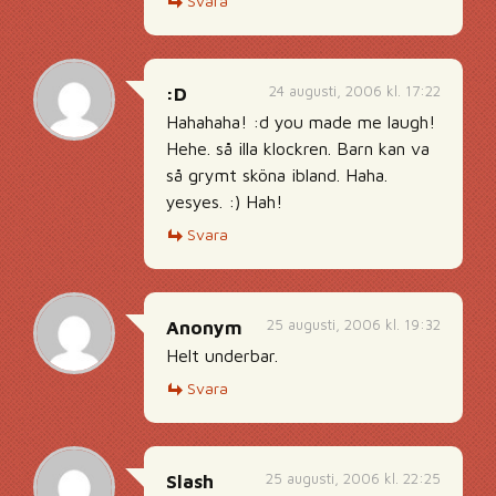
Svara
24 augusti, 2006 kl. 17:22
:D
Hahahaha! :d you made me laugh!
Hehe. så illa klockren. Barn kan va
så grymt sköna ibland. Haha.
yesyes. :) Hah!
Svara
25 augusti, 2006 kl. 19:32
Anonym
Helt underbar.
Svara
25 augusti, 2006 kl. 22:25
Slash