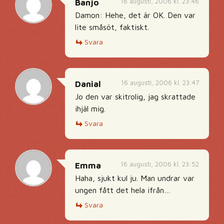
16 augusti, 2006 kl. 23:46
Banjo
Damon: Hehe, det är OK. Den var
lite småsöt, faktiskt.
Svara
16 augusti, 2006 kl. 23:47
Danial
Jo den var skitrolig, jag skrattade
ihjäl mig.
Svara
16 augusti, 2006 kl. 23:52
Emma
Haha, sjukt kul ju. Man undrar var
ungen fått det hela ifrån…
Svara