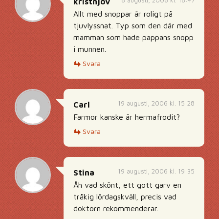
18 augusti, 2006 kl. 18:47
kristnjov
Allt med snoppar är roligt på
tjuvlyssnat. Typ som den där med
mamman som hade pappans snopp
i munnen.
Svara
19 augusti, 2006 kl. 15:28
Carl
Farmor kanske är hermafrodit?
Svara
19 augusti, 2006 kl. 19:35
Stina
Åh vad skönt, ett gott garv en
tråkig lördagskväll, precis vad
doktorn rekommenderar.