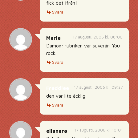
fick det ifrån!
Svara
17 augusti, 2006 kl. 08:00
Maria
Damon: rubriken var suverän. You
rock.
Svara
17 augusti, 2006 kl. 09:37
Freddiee
den var lite äcklig
Svara
17 augusti, 2006 kl. 10:01
elianara