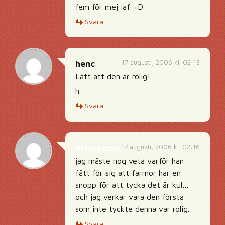
fem för mej iaf =D
Svara
17 augusti, 2006 kl. 02:13
henc
Lätt att den är rolig!
h
Svara
17 augusti, 2006 kl. 02:16
Prinsessan
jag måste nog veta varför han
fått för sig att farmor har en
snopp för att tycka det är kul…
och jag verkar vara den första
som inte tyckte denna var rolig.
Svara