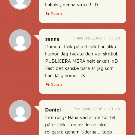
hahaha, denna va kul! :D
Svara
17 augusti, 2006 kl. 01:00
sanna
Damon: tänk på att folk har olika
humor. Jag tyckte den var skitkul.
PUBLICERA MERA helt enkelt. xD
Fast det kanske bara är jag som
har dålig humor. :S
Svara
17 augusti, 2006 kl. 01:05
Daniel
Inte rolig? Haha vad är de för fel
på er folk… en av de absolut
roligaste genom tiderna… topp