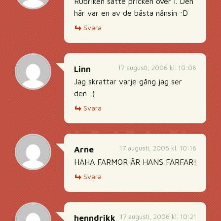
Rubriken satte pricken över i. Den
här var en av de bästa nånsin :D
Svara
17 augusti, 2006 kl. 10:06
Linn
Jag skrattar varje gång jag ser
den :)
Svara
17 augusti, 2006 kl. 10:16
Arne
HAHA FARMOR ÄR HANS FARFAR!
Svara
17 augusti, 2006 kl. 10:21
henndrikk