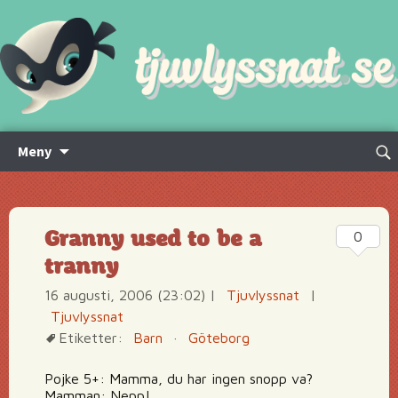
Hoppa
Sök
Meny
till
efte
innehåll
Granny used to be a
0
tranny
16 augusti, 2006 (23:02)
|
Tjuvlyssnat
|
Tjuvlyssnat
Etiketter:
Barn
·
Göteborg
Pojke 5+: Mamma, du har ingen snopp va?
Mamman: Nepp!