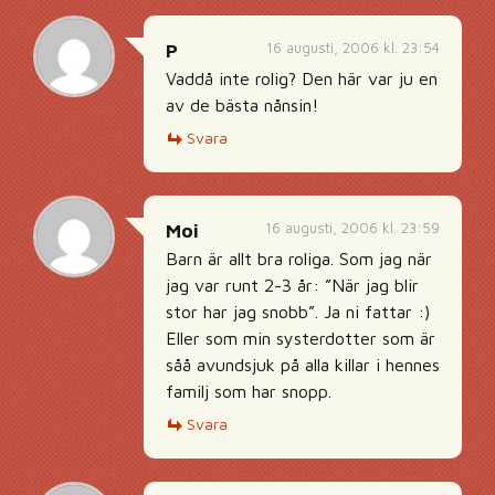
16 augusti, 2006 kl. 23:54
P
Vaddå inte rolig? Den här var ju en
av de bästa nånsin!
Svara
16 augusti, 2006 kl. 23:59
Moi
Barn är allt bra roliga. Som jag när
jag var runt 2-3 år: ”När jag blir
stor har jag snobb”. Ja ni fattar :)
Eller som min systerdotter som är
såå avundsjuk på alla killar i hennes
familj som har snopp.
Svara