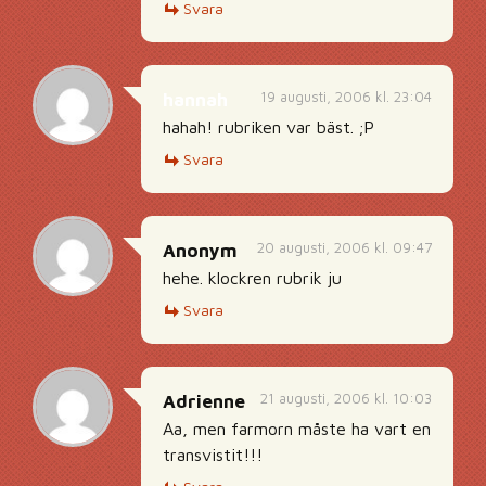
Svara
19 augusti, 2006 kl. 23:04
hannah
hahah! rubriken var bäst. ;P
Svara
20 augusti, 2006 kl. 09:47
Anonym
hehe. klockren rubrik ju
Svara
21 augusti, 2006 kl. 10:03
Adrienne
Aa, men farmorn måste ha vart en
transvistit!!!