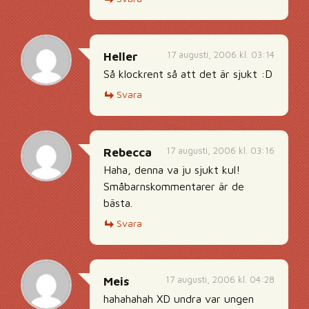
17 augusti, 2006 kl. 03:14
Heller
Så klockrent så att det är sjukt :D
Svara
17 augusti, 2006 kl. 03:16
Rebecca
Haha, denna va ju sjukt kul!
Småbarnskommentarer är de
bästa.
Svara
17 augusti, 2006 kl. 04:28
Meis
hahahahah XD undra var ungen