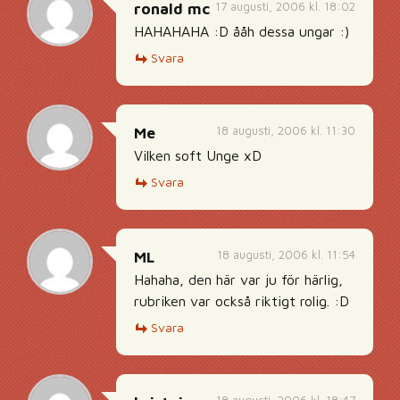
17 augusti, 2006 kl. 18:02
ronald mc
HAHAHAHA :D ååh dessa ungar :)
Svara
18 augusti, 2006 kl. 11:30
Me
Vilken soft Unge xD
Svara
18 augusti, 2006 kl. 11:54
ML
Hahaha, den här var ju för härlig,
rubriken var också riktigt rolig. :D
Svara