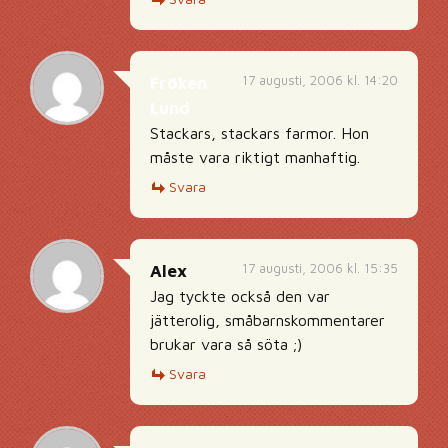
17 augusti, 2006 kl. 14:20
Fröken
Lund
Stackars, stackars farmor. Hon
måste vara riktigt manhaftig.
Svara
17 augusti, 2006 kl. 15:35
Alex
Jag tyckte också den var
jätterolig, småbarnskommentarer
brukar vara så söta ;)
Svara