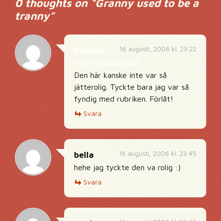
0 thoughts on “
Granny used to be a
tranny
”
16 augusti, 2006 kl. 23:22
Damon
(Tjuvlyssnat.se)
Den här kanske inte var så
jätterolig. Tyckte bara jag var så
fyndig med rubriken. Förlåt!
Svara
16 augusti, 2006 kl. 23:45
bella
hehe jag tyckte den va rolig :)
Svara