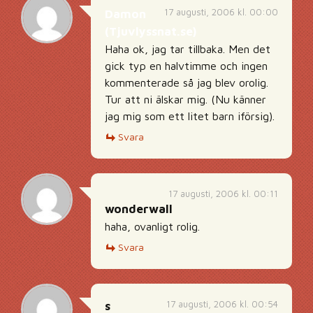
17 augusti, 2006 kl. 00:00
Damon
(Tjuvlyssnat.se)
Haha ok, jag tar tillbaka. Men det
gick typ en halvtimme och ingen
kommenterade så jag blev orolig.
Tur att ni älskar mig. (Nu känner
jag mig som ett litet barn iförsig).
Svara
17 augusti, 2006 kl. 00:11
wonderwall
haha, ovanligt rolig.
Svara
17 augusti, 2006 kl. 00:54
s