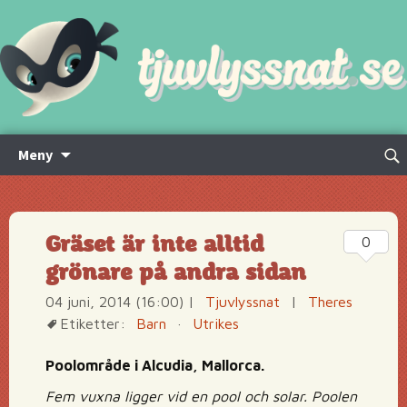
Hoppa
Sök
Meny
till
efte
innehåll
Gräset är inte alltid
0
grönare på andra sidan
04 juni, 2014 (16:00)
|
Tjuvlyssnat
|
Theres
Etiketter:
Barn
·
Utrikes
Poolområde i Alcudia, Mallorca.
Fem vuxna ligger vid en pool och solar. Poolen