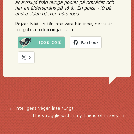
är avskiljd från övriga pooler på området och
har en åldersgräns på 18 år. En pojke ~10 på
andra sidan häcken hörs ropa.
Pojke: Nää, vi får inte vara här inne, detta är
för gubbar o kärringar bara.
Tipsa oss!
Facebook
X
Inläggsnavigering
←
Intelligens väger inte tungt
The struggle within my friend of misery
→