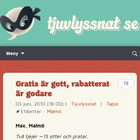
Hoppa
Sök
Meny
till
efte
innehåll
Gratis är gott, rabatterat
19
är godare
03 juni, 2010 (18:00)
|
Tjuvlyssnat
|
Tapio
Etiketter:
Malmö
Max, Malmö
Två tjejer ∼15 sitter och pratar.