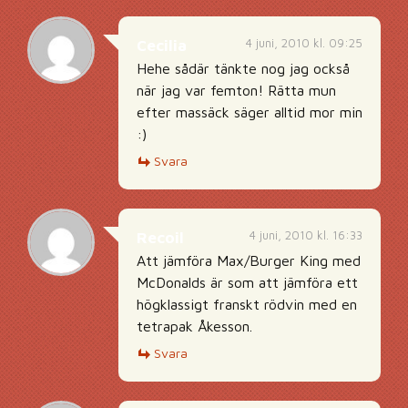
4 juni, 2010 kl. 09:25
Cecilia
Hehe sådär tänkte nog jag också
när jag var femton! Rätta mun
efter massäck säger alltid mor min
:)
Svara
4 juni, 2010 kl. 16:33
Recoil
Att jämföra Max/Burger King med
McDonalds är som att jämföra ett
högklassigt franskt rödvin med en
tetrapak Åkesson.
Svara