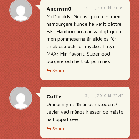
3 juni, 2010 kl. 21:39
Anonym0
McDonalds: Godast pommes men
hamburgare kunde ha varit bättre.
BK: Hamburgarna är väldigt goda
men pommesarna är alldeles för
smaklösa och för mycket frityr.
MAX: Min favorit. Super god
burgare och helt ok pommes.
Svara
3 juni, 2010 kl. 22:42
Coffe
Omnomnym: 15 år och student?
Jävlar vad många klasser de måste
ha hoppat över.
Svara