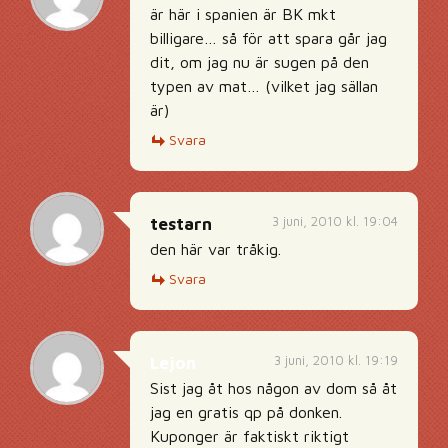
är här i spanien är BK mkt
billigare… så för att spara går jag
dit, om jag nu är sugen på den
typen av mat… (vilket jag sällan
är)
Svara
3 juni, 2010 kl. 19:04
testarn
den här var tråkig.
Svara
3 juni, 2010 kl. 19:19
Lejon
Sist jag åt hos någon av dom så åt
jag en gratis qp på donken.
Kuponger är faktiskt riktigt