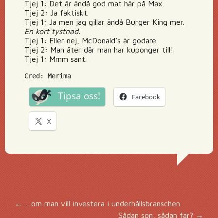
Tjej 1: Det är ändå god mat här på Max.
Tjej 2: Ja faktiskt.
Tjej 1: Ja men jag gillar ändå Burger King mer.
En kort tystnad.
Tjej 1: Eller nej, McDonald’s är godare.
Tjej 2: Man äter där man har kuponger till!
Tjej 1: Mmm sant.
Cred: Merima
Tipsa oss!
Facebook
X
Inläggsnavigering
←
…om man vill investera i underhållsbranschen
Sådan son, sådan far?
→