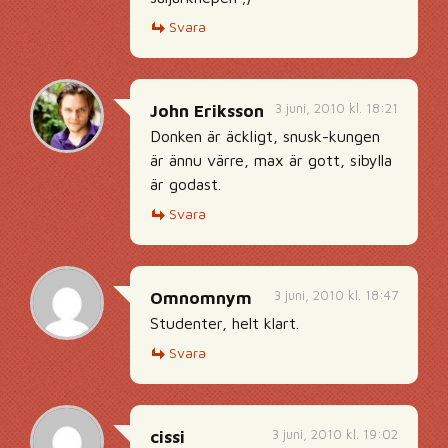
Svara
3 juni, 2010 kl. 18:21
John Eriksson
Donken är äckligt, snusk-kungen
är ännu värre, max är gott, sibylla
är godast.
Svara
3 juni, 2010 kl. 18:47
Omnomnym
Studenter, helt klart.
Svara
3 juni, 2010 kl. 19:02
cissi