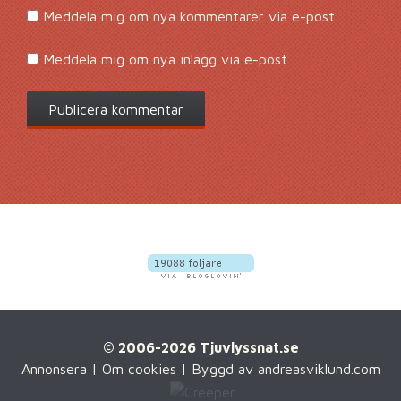
Meddela mig om nya kommentarer via e-post.
Meddela mig om nya inlägg via e-post.
© 2006-2026 Tjuvlyssnat.se
Annonsera
|
Om cookies
| Byggd av
andreasviklund.com