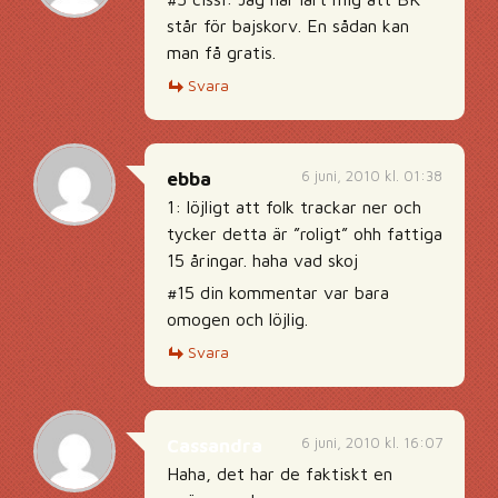
står för bajskorv. En sådan kan
man få gratis.
Svara
6 juni, 2010 kl. 01:38
ebba
1: löjligt att folk trackar ner och
tycker detta är ”roligt” ohh fattiga
15 åringar. haha vad skoj
#15 din kommentar var bara
omogen och löjlig.
Svara
6 juni, 2010 kl. 16:07
Cassandra
Haha, det har de faktiskt en