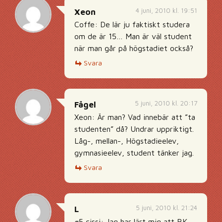
4 juni, 2010 kl. 19:51
Xeon
Coffe: De lär ju faktiskt studera
om de är 15… Man är väl student
när man går på högstadiet också?
Svara
5 juni, 2010 kl. 20:17
Fågel
Xeon: Är man? Vad innebär att ”ta
studenten” då? Undrar uppriktigt.
Låg-, mellan-, Högstadieelev,
gymnasieelev, student tänker jag.
Svara
5 juni, 2010 kl. 21:24
L
#5 cissi: Jag har lärt mig att BK