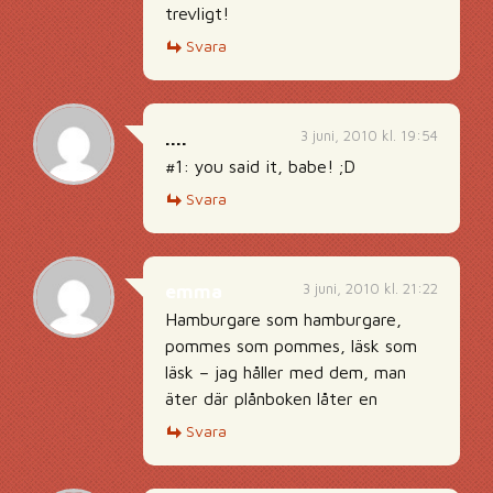
trevligt!
Svara
3 juni, 2010 kl. 19:54
....
#1: you said it, babe! ;D
Svara
3 juni, 2010 kl. 21:22
emma
Hamburgare som hamburgare,
pommes som pommes, läsk som
läsk – jag håller med dem, man
äter där plånboken låter en
Svara