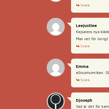
Svara
Leejustlee
Kejsarens nya kläd
Man vet för övrigt
Svara
Emma
#Snusmumriken: Gl
Svara
Djoseph
Vad är det för kam