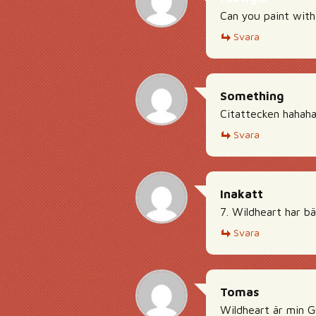
Can you paint with 
Svara
Something
Citattecken hahah
Svara
Inakatt
7. Wildheart har b
Svara
Tomas
Wildheart är min G