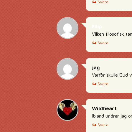
Svara
Filip
Vilken filosofisk ta
Svara
jag
Varför skulle Gud 
Svara
Wildheart
Ibland undrar jag 
Svara