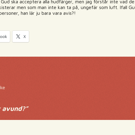
tt Gud ska acceptera alla hudfärger, men jag förstår inte vad d
isterar men som man inte kan ta på, ungefär som luft. Ifall Gu
ersoner, han lär ju bara vara avis?!
book
X
cke
v avund?
”