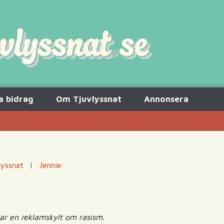
a bidrag
Om Tjuvlyssnat
Annonsera
lyssnat
|
Jennie
erar en reklamskylt om rasism.