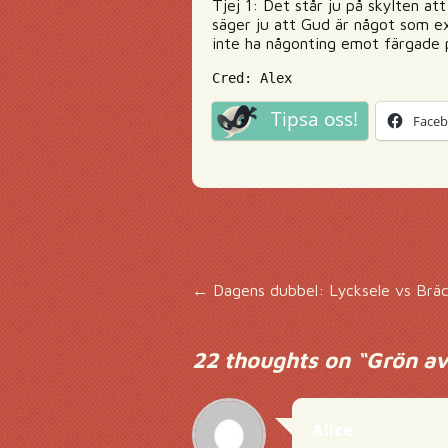
Tjej 1: Det står ju på skylten a
säger ju att Gud är något som ex
inte ha någonting emot färgade p
Cred: Alex
Tipsa oss!
Face
Inläggsnavigering
←
Dagens dubbel: Lycksele vs Brä
22 thoughts on “
Grön a
Alice