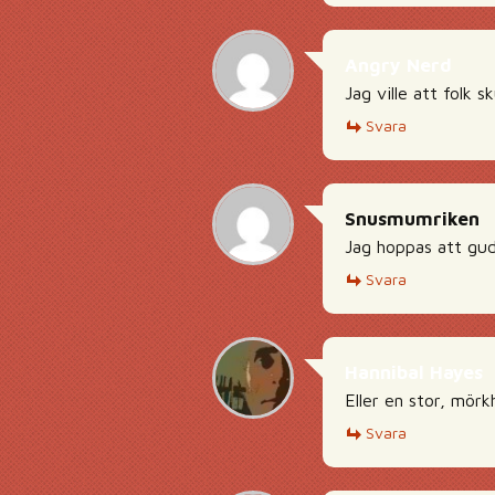
Angry Nerd
Jag ville att folk 
Svara
Snusmumriken
Jag hoppas att gud 
Svara
Hannibal Hayes
Eller en stor, mörk
Svara