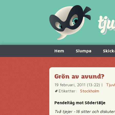
Hoppa
Hem
Slumpa
Skick
till
innehåll
Grön av avund?
19 februari, 2011 (13:22)
|
Tjuv
Etiketter:
Stockholm
Pendeltåg mot Södertälje
Två tjejer ~16 sitter och diskut