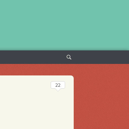
Sök
efter:
22