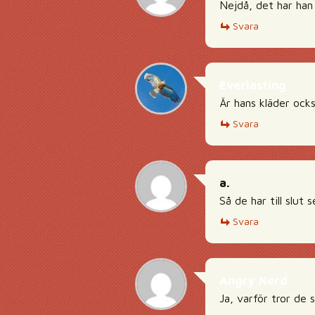
Nejdå, det har han
Svara
Everlasting
Är hans kläder ocks
Svara
a.
Så de har till slut
Svara
Angry Nerd
Ja, varför tror de