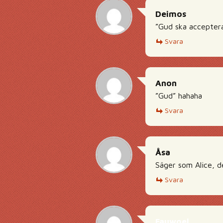
Deimos
”Gud ska acceptera
Svara
Anon
”Gud” hahaha
Svara
Åsa
Säger som Alice, d
Svara
Fauwgel