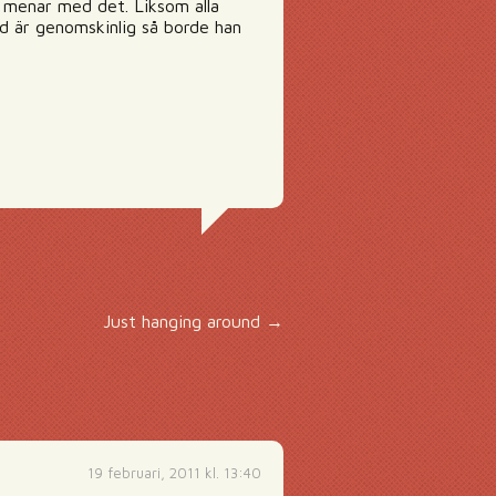
e menar med det. Liksom alla
d är genomskinlig så borde han
Just hanging around
→
19 februari, 2011 kl. 13:40