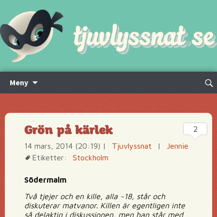
Hoppa
Sök
Meny
till
efte
innehåll
Grön på kärlek
2
14 mars, 2014 (20:19)
|
Tjuvlyssnat
|
Jennie
Etiketter:
Stockholm
Södermalm
Två tjejer och en kille, alla ~18, står och
diskuterar matvanor. Killen är egentligen inte
så delaktig i diskussionen, men han står med