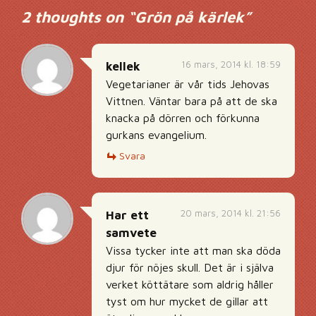
2 thoughts on “
Grön på kärlek
”
16 mars, 2014 kl. 18:59
kellek
Vegetarianer är vår tids Jehovas
Vittnen. Väntar bara på att de ska
knacka på dörren och förkunna
gurkans evangelium.
Svara
20 mars, 2014 kl. 21:56
Har ett
samvete
Vissa tycker inte att man ska döda
djur för nöjes skull. Det är i själva
verket köttätare som aldrig håller
tyst om hur mycket de gillar att