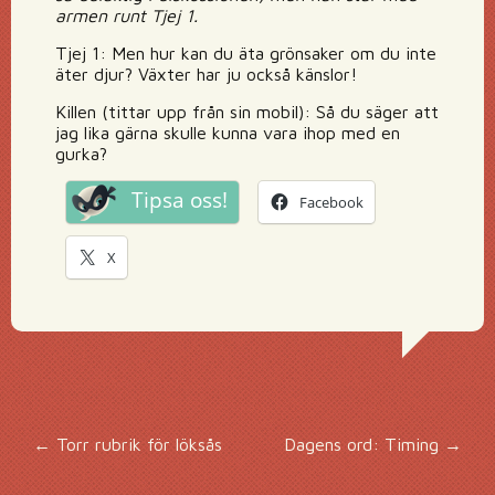
armen runt Tjej 1.
Tjej 1: Men hur kan du äta grönsaker om du inte
äter djur? Växter har ju också känslor!
Killen (tittar upp från sin mobil): Så du säger att
jag lika gärna skulle kunna vara ihop med en
gurka?
Tipsa oss!
Facebook
X
Inläggsnavigering
←
Torr rubrik för löksås
Dagens ord: Timing
→