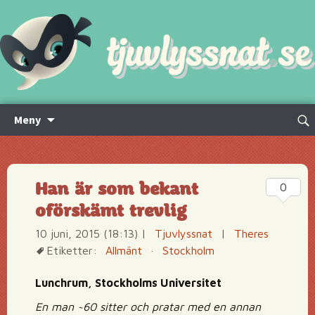
Hoppa
Sök
Meny
till
efte
innehåll
Han är som bekant
0
oförskämt trevlig
10 juni, 2015 (18:13)
|
Tjuvlyssnat
|
Theres
Etiketter:
Allmänt
·
Stockholm
Lunchrum, Stockholms Universitet
En man ~60 sitter och pratar med en annan