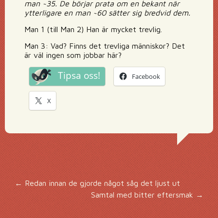
man ~35. De börjar prata om en bekant när
ytterligare en man ~60 sätter sig bredvid dem.
Man 1 (till Man 2) Han är mycket trevlig.
Man 3: Vad? Finns det trevliga människor? Det
är väl ingen som jobbar här?
Tipsa oss!
Facebook
X
Inläggsnavigering
←
Redan innan de gjorde något såg det ljust ut
Samtal med bitter eftersmak
→