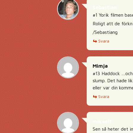
Sebastian
#1 Yorik filmen ba
Roligt att de förk
/Sebastiang
Svara
Mimja
#13 Haddock …och p
slump. Det hade li
eller var din komme
Svara
mikaelf
Sen så heter det i