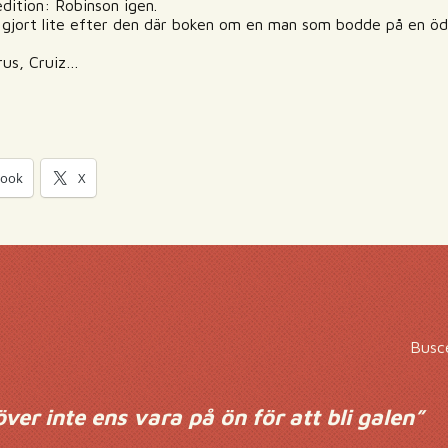
pedition: Robinson igen.
et gjort lite efter den där boken om en man som bodde på en ö
Crus, Cruiz…
book
X
Busce
ver inte ens vara på ön för att bli galen
”