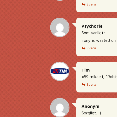
Svara
Psychoria
Som vanligt:
Irony is wasted on
Svara
Tim
#59 mikaelf, ”Robi
Svara
Anonym
Sorgligt. :(