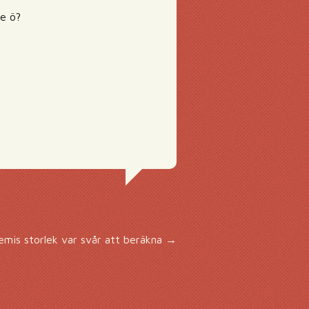
de ö?
mis storlek var svår att beräkna
→