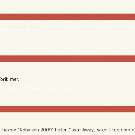
h Djävliga dagar
Yorik mer.
//lmgtfy.com/?q=Robinson+Cruose
t bakom ”Robinson 2009” heter Caste Away, säkert tog dom det