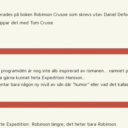
serades på boken Robinson Crusoe som skrevs utav Daniel Defo
nippar det med Tom Cruise
rogramidén är nog inte alls inspirerad av romanen.. . namnet 
ka gärna kunnat heta Expedition:Hansson…
ntar bara någon ny nivå av sån där ”humor” eller vad det kalla
nte Expedition: Robinson längre, det heter bara Robinson.