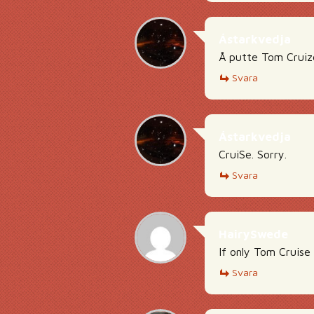
Ástarkvedja
Å putte Tom Cruize
Svara
Ástarkvedja
CruiSe. Sorry.
Svara
HairySwede
If only Tom Cruise 
Svara