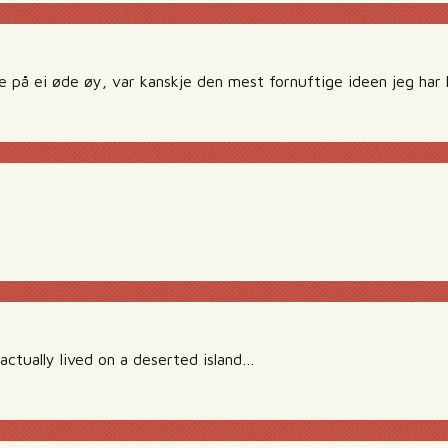
 på ei øde øy, var kanskje den mest fornuftige ideen jeg har 
actually lived on a deserted island…