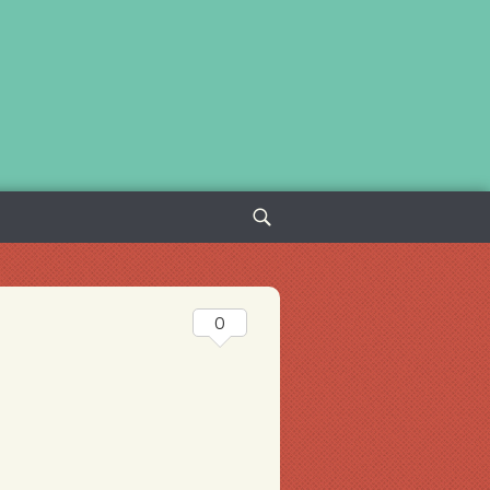
Sök
efter:
0