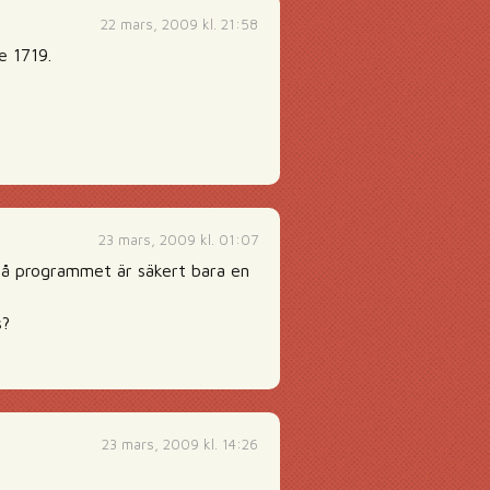
22 mars, 2009 kl. 21:58
e 1719.
23 mars, 2009 kl. 01:07
på programmet är säkert bara en
s?
23 mars, 2009 kl. 14:26