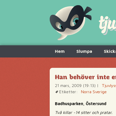
Hoppa
Hem
Slumpa
Skick
till
innehåll
Han behöver inte en
21 mars, 2009 (19:13)
|
Tjuvlys
Etiketter:
Norra Sverige
Badhusparken, Östersund
Två killar ~14 sitter och pratar.