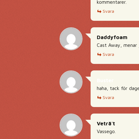
kommentarer.
Svara
Daddyfoam
Cast Away, menar j
Svara
Buster
haha, tack för dag
Svara
Veträ´t
Vassego.