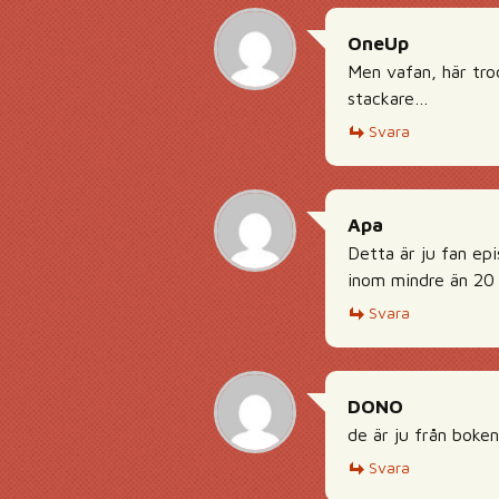
OneUp
Men vafan, här trod
stackare…
Svara
Apa
Detta är ju fan epi
inom mindre än 20 m
Svara
DONO
de är ju från boke
Svara