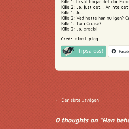
Kille 1: I kväll börjar det där Ex
Kille 2: Ja, just det… Är inte d
Kille 1: Jo…
Kille 2: Vad hette han nu igen? 
Kille 1: Tom Cruise?
Kille 2: Ja, precis!
Cred: mimmi pigg
Tipsa oss!
Face
Inläggsnavigering
←
Den sista utvägen
0 thoughts on “
Han behö