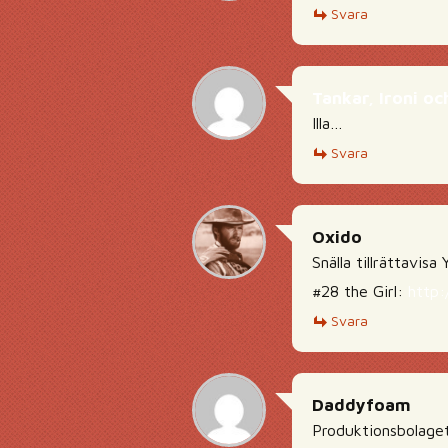
Svara
Tankar, Ironi oc
Illa…
Svara
Oxido
Snälla tillrättavisa 
#28 the Girl:
http:
Svara
Daddyfoam
Produktionsbolage