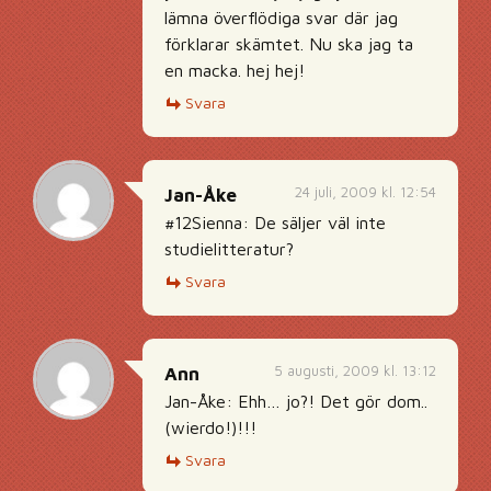
lämna överflödiga svar där jag
förklarar skämtet. Nu ska jag ta
en macka. hej hej!
Svara
24 juli, 2009 kl. 12:54
Jan-Åke
#12Sienna: De säljer väl inte
studielitteratur?
Svara
5 augusti, 2009 kl. 13:12
Ann
Jan-Åke: Ehh… jo?! Det gör dom..
(wierdo!)!!!
Svara