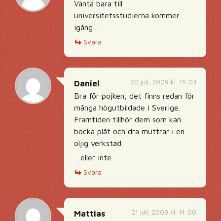
Vänta bara till
universitetsstudierna kommer
igång….
Svara
20 juli, 2009 kl. 15:03
Daniel
Bra för pojken, det finns redan för
många högutbildade i Sverige.
Framtiden tillhör dem som kan
bocka plåt och dra muttrar i en
oljig verkstad.
…eller inte.
Svara
21 juli, 2009 kl. 14:00
Mattias