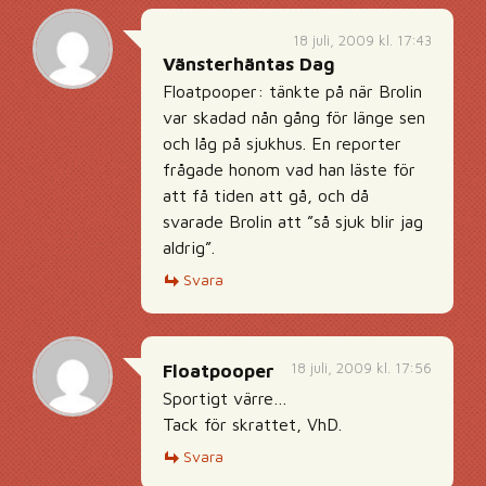
18 juli, 2009 kl. 17:43
Vänsterhäntas Dag
Floatpooper: tänkte på när Brolin
var skadad nån gång för länge sen
och låg på sjukhus. En reporter
frågade honom vad han läste för
att få tiden att gå, och då
svarade Brolin att ”så sjuk blir jag
aldrig”.
Svara
18 juli, 2009 kl. 17:56
Floatpooper
Sportigt värre…
Tack för skrattet, VhD.
Svara