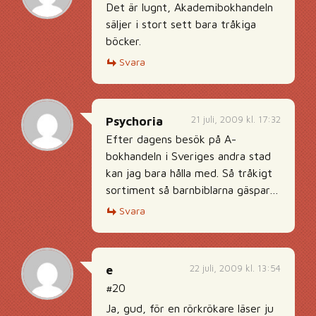
Det är lugnt, Akademibokhandeln
säljer i stort sett bara tråkiga
böcker.
Svara
21 juli, 2009 kl. 17:32
Psychoria
Efter dagens besök på A-
bokhandeln i Sveriges andra stad
kan jag bara hålla med. Så tråkigt
sortiment så barnbiblarna gäspar…
Svara
22 juli, 2009 kl. 13:54
e
#20
Ja, gud, för en rörkrökare läser ju