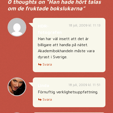
0 thoughts on “
Han hade hört talas
om de fruktade bokslukarna
”
18 juli, 2009 kl. 11:13
HDR-
fotografen
Han har väl insett att det är
billigare att handla på nätet.
Akademibokhandeln måste vara
dyrast i Sverige.
Svara
18 juli, 2009 kl. 11:51
Linda
Förnuftig verklighetsuppfattning.
Svara