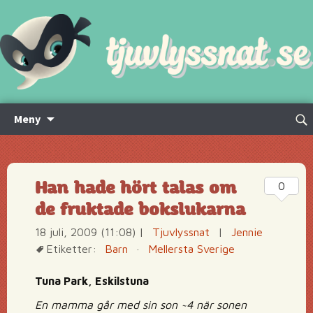
Hoppa
Sök
Meny
till
efte
innehåll
Han hade hört talas om
0
de fruktade bokslukarna
18 juli, 2009 (11:08)
|
Tjuvlyssnat
|
Jennie
Etiketter:
Barn
·
Mellersta Sverige
Tuna Park, Eskilstuna
En mamma går med sin son ~4 när sonen