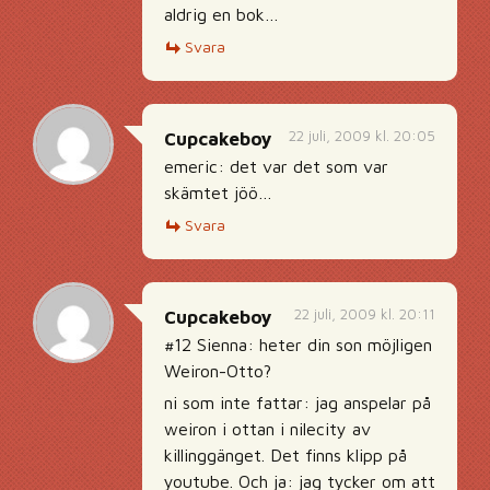
aldrig en bok…
Svara
22 juli, 2009 kl. 20:05
Cupcakeboy
emeric: det var det som var
skämtet jöö…
Svara
22 juli, 2009 kl. 20:11
Cupcakeboy
#12 Sienna: heter din son möjligen
Weiron-Otto?
ni som inte fattar: jag anspelar på
weiron i ottan i nilecity av
killinggänget. Det finns klipp på
youtube. Och ja: jag tycker om att