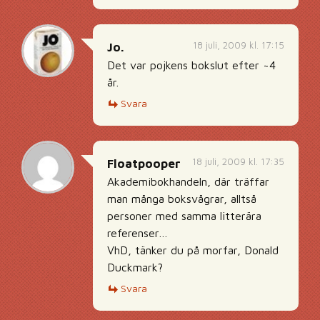
18 juli, 2009 kl. 17:15
Jo.
Det var pojkens bokslut efter ~4
år.
Svara
18 juli, 2009 kl. 17:35
Floatpooper
Akademibokhandeln, där träffar
man många boksvågrar, alltså
personer med samma litterära
referenser…
VhD, tänker du på morfar, Donald
Duckmark?
Svara