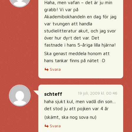
Haha, men vafan – det är ju min
grabb! Vi var på
Akademibokhandeln en dag för jag
var tvungen att handla
studielitteratur akut, och jag svor
över hur dyrt det var. Det
fastnade i hans 5-åriga lilla hjärna!
Ska genast meddela honom att
hans tankar finns på nätet :D
Svara
19 juli, 2009 kl. 00:46
schteff
haha sjukt kul, men vadå din son…
det stod ju att pojken var 4 år
(skämt, ska nog sova nu)
Svara