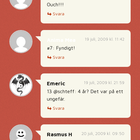
Ouch!!!
Svara
19 juli, 2009 kl. 11:42
Anima Mea
#7: Fyndigt!
Svara
19 juli, 2009 kl. 21:59
Emeric
13 @schteff: 4 år? Det var på ett
ungefär.
Svara
20 juli, 2009 kl. 09:50
Rasmus H