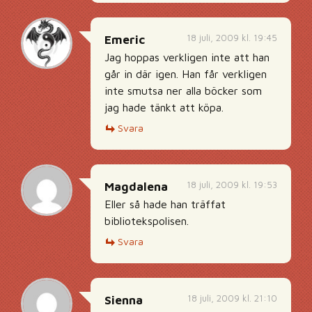
18 juli, 2009 kl. 19:45
Emeric
Jag hoppas verkligen inte att han
går in där igen. Han får verkligen
inte smutsa ner alla böcker som
jag hade tänkt att köpa.
Svara
18 juli, 2009 kl. 19:53
Magdalena
Eller så hade han träffat
bibliotekspolisen.
Svara
18 juli, 2009 kl. 21:10
Sienna