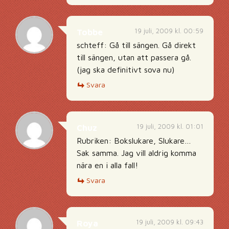
19 juli, 2009 kl. 00:59
Tobbe
schteff: Gå till sängen. Gå direkt
till sängen, utan att passera gå.
(jag ska definitivt sova nu)
Svara
19 juli, 2009 kl. 01:01
Chuz
Rubriken: Bokslukare, Slukare…
Sak samma. Jag vill aldrig komma
nära en i alla fall!
Svara
19 juli, 2009 kl. 09:43
Roya