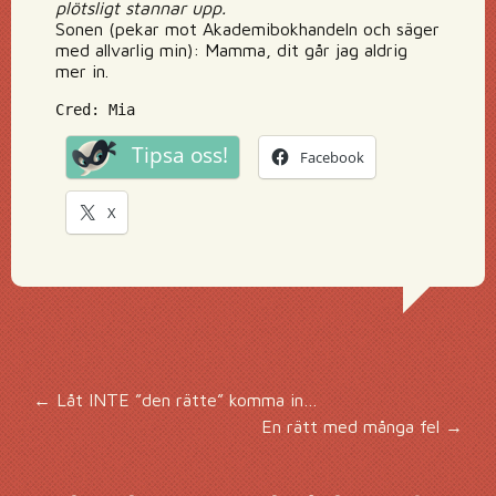
plötsligt stannar upp.
Sonen (pekar mot Akademibokhandeln och säger
med allvarlig min): Mamma, dit går jag aldrig
mer in.
Cred: Mia
Tipsa oss!
Facebook
X
Inläggsnavigering
←
Låt INTE ”den rätte” komma in…
En rätt med många fel
→