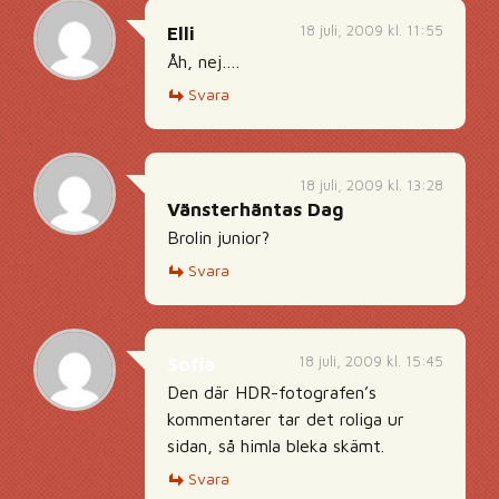
18 juli, 2009 kl. 11:55
Elli
Åh, nej….
Svara
18 juli, 2009 kl. 13:28
Vänsterhäntas Dag
Brolin junior?
Svara
18 juli, 2009 kl. 15:45
Sofia
Den där HDR-fotografen’s
kommentarer tar det roliga ur
sidan, så himla bleka skämt.
Svara