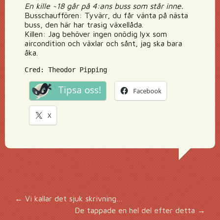
En kille ~18 går på 4:ans buss som står inne.
Busschauffören: Tyvärr, du får vänta på nästa
buss, den här har trasig växellåda.
Killen: Jag behöver ingen onödig lyx som
aircondition och växlar och sånt, jag ska bara
åka.
Cred: Theodor Pipping
Tipsa oss!
Facebook
X
Inläggsnavigering
←
Vi kallar det sjuk skrivning…
De tappade en hel del efter detta
→