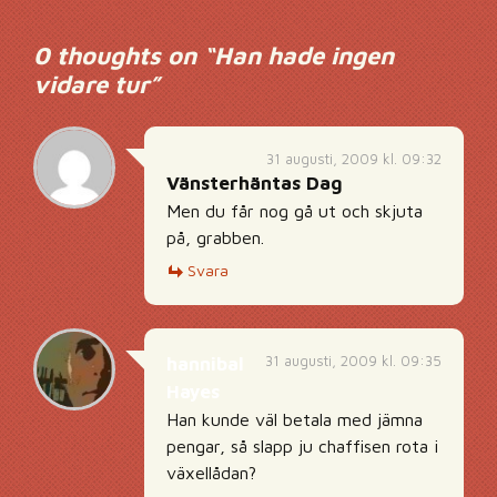
0 thoughts on “
Han hade ingen
vidare tur
”
31 augusti, 2009 kl. 09:32
Vänsterhäntas Dag
Men du får nog gå ut och skjuta
på, grabben.
Svara
31 augusti, 2009 kl. 09:35
hannibal
Hayes
Han kunde väl betala med jämna
pengar, så slapp ju chaffisen rota i
växellådan?