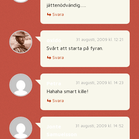
jättenödvändig…..
Svara
31 augusti, 2009 kl. 12:21
oxido
Svårt att starta på fyran.
Svara
31 augusti, 2009 kl. 14:23
Petra
Hahaha smart kille!
Svara
31 augusti, 2009 kl. 14:52
Jonte
Samuelsson