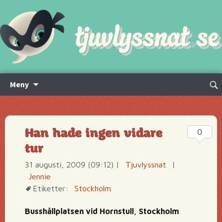
Hoppa
Sök
Meny
till
efte
innehåll
Han hade ingen vidare
0
tur
31 augusti, 2009 (09:12)
|
Tjuvlyssnat
|
Jennie
Etiketter:
Stockholm
Busshållplatsen vid Hornstull, Stockholm