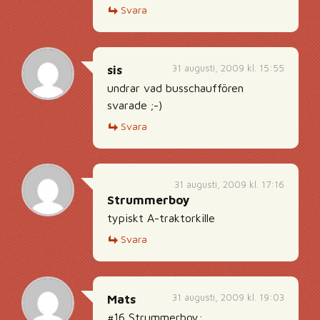
Svara
31 augusti, 2009 kl. 15:55
sis
undrar vad busschauffören
svarade ;-)
Svara
31 augusti, 2009 kl. 17:16
Strummerboy
typiskt A-traktorkille
Svara
31 augusti, 2009 kl. 19:03
Mats
#16 Strummerboy: