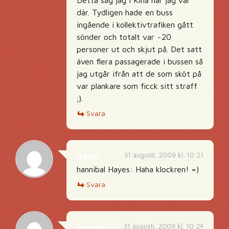
Detta såg jag i Kina när jag var
där. Tydligen hade en buss
ingående i kollektivtrafiken gått
sönder och totalt var ~20
personer ut och skjut på. Det satt
även flera passagerade i bussen så
jag utgår ifrån att de som sköt på
var plankare som ficck sitt straff
;).
Svara
31 augusti, 2009 kl. 10:21
Peter
hannibal Hayes: Haha klockren! =)
Svara
31 augusti, 2009 kl. 10:24
manda,