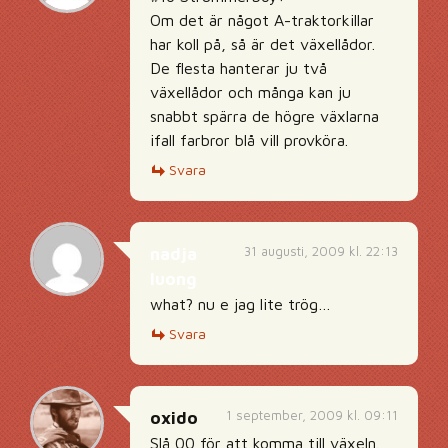
Om det är något A-traktorkillar
har koll på, så är det växellådor.
De flesta hanterar ju två
växellådor och många kan ju
snabbt spärra de högre växlarna
ifall farbror blå vill provköra.
Svara
31 augusti, 2009 kl. 22:13
nadja
luong
what? nu e jag lite trög…
Svara
1 september, 2009 kl. 09:11
oxido
Slå 00 för att komma till växeln.