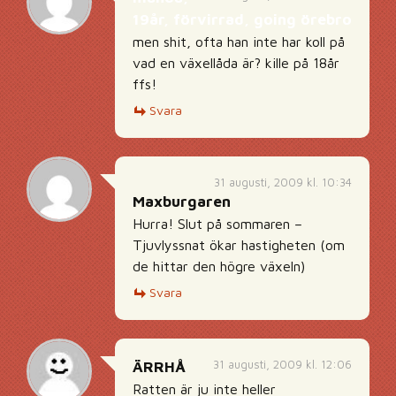
19år, förvirrad, going örebro
men shit, ofta han inte har koll på
vad en växellåda är? kille på 18år
ffs!
Svara
31 augusti, 2009 kl. 10:34
Maxburgaren
Hurra! Slut på sommaren –
Tjuvlyssnat ökar hastigheten (om
de hittar den högre växeln)
Svara
31 augusti, 2009 kl. 12:06
ÄRRHÅ
Ratten är ju inte heller