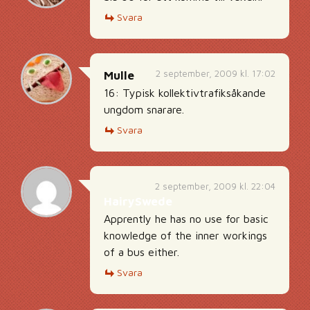
Svara
2 september, 2009 kl. 17:02
Mulle
16: Typisk kollektivtrafiksåkande
ungdom snarare.
Svara
2 september, 2009 kl. 22:04
HairySwede
Apprently he has no use for basic
knowledge of the inner workings
of a bus either.
Svara