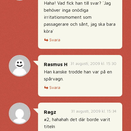
Haha! Vad fick han till svar? ´Jag
behöver inga onödiga
irritationsmoment som
passagerare och sånt, jag ska bara
köra´
Svara
31 augusti, 2009 kl. 15:30
Rasmus H
Han kanske trodde han var på en
spårvagn.
Svara
31 augusti, 2009 kl. 15:34
Ragz
#2, hahahah det där borde varit
titeln