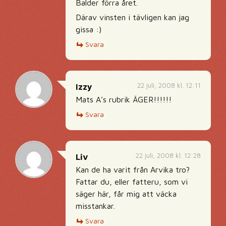
Balder förra året.
Därav vinsten i tävligen kan jag
gissa :)
Svara
22 juli, 2008 kl. 12:11
Izzy
Mats A’s rubrik ÄGER!!!!!!
Svara
22 juli, 2008 kl. 12:28
Liv
Kan de ha varit från Arvika tro?
Fattar du, eller fatteru, som vi
säger här, får mig att väcka
misstankar.
Svara