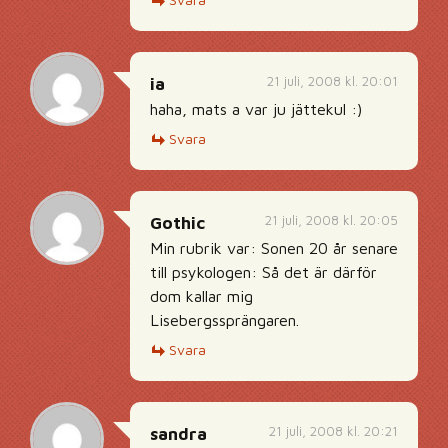
21 juli, 2008 kl. 20:01
ia
haha, mats a var ju jättekul :)
Svara
21 juli, 2008 kl. 20:05
Gothic
Min rubrik var: Sonen 20 år senare
till psykologen: Så det är därför
dom kallar mig
Lisebergssprängaren.
Svara
21 juli, 2008 kl. 20:21
sandra