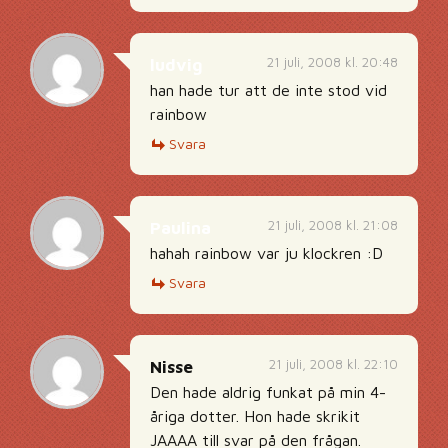
21 juli, 2008 kl. 20:48
ludvig
han hade tur att de inte stod vid
rainbow
Svara
21 juli, 2008 kl. 21:08
Paulina
hahah rainbow var ju klockren :D
Svara
21 juli, 2008 kl. 22:10
Nisse
Den hade aldrig funkat på min 4-
åriga dotter. Hon hade skrikit
JAAAA till svar på den frågan.