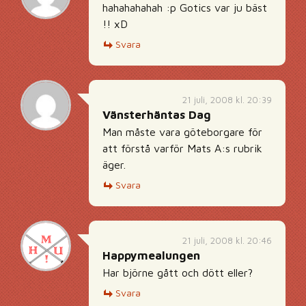
hahahahahah :p Gotics var ju bäst
!! xD
Svara
21 juli, 2008 kl. 20:39
Vänsterhäntas Dag
Man måste vara göteborgare för
att förstå varför Mats A:s rubrik
äger.
Svara
21 juli, 2008 kl. 20:46
Happymealungen
Har björne gått och dött eller?
Svara