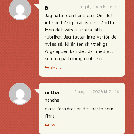
31 juli, 2008 kl. 05:51
B
Jag hatar den här sidan. Om det
inte är tråkigt känns det påhittat.
Men det värsta är era jäkla
rubriker. Jag fattar inte varför de
hyllas så. Ni är fan skittråkiga.
Argalappen kan det där med att
komma på finurliga rubriker.
Svara
3 augusti, 2008 kl. 21:46
ortha
hahaha
elaka föräldrar är det bästa som
finns
Svara