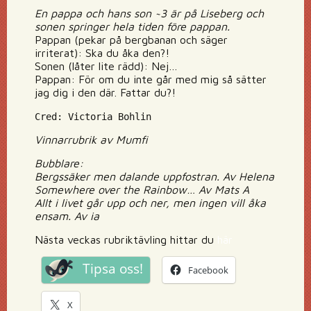
En pappa och hans son ~3 är på Liseberg och
sonen springer hela tiden före pappan.
Pappan (pekar på bergbanan och säger
irriterat): Ska du åka den?!
Sonen (låter lite rädd): Nej…
Pappan: För om du inte går med mig så sätter
jag dig i den där. Fattar du?!
Cred: Victoria Bohlin
Vinnarrubrik av Mumfi
Bubblare:
Bergssäker men dalande uppfostran. Av Helena
Somewhere over the Rainbow… Av Mats A
Allt i livet går upp och ner, men ingen vill åka
ensam. Av ia
Nästa veckas rubriktävling hittar du
här
Tipsa oss!
Facebook
X