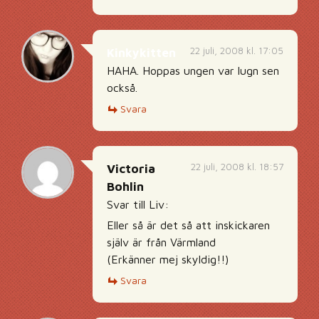
22 juli, 2008 kl. 17:05
Kinkykitten
HAHA. Hoppas ungen var lugn sen
också.
Svara
22 juli, 2008 kl. 18:57
Victoria
Bohlin
Svar till Liv:
Eller så är det så att inskickaren
själv är från Värmland
(Erkänner mej skyldig!!)
Svara