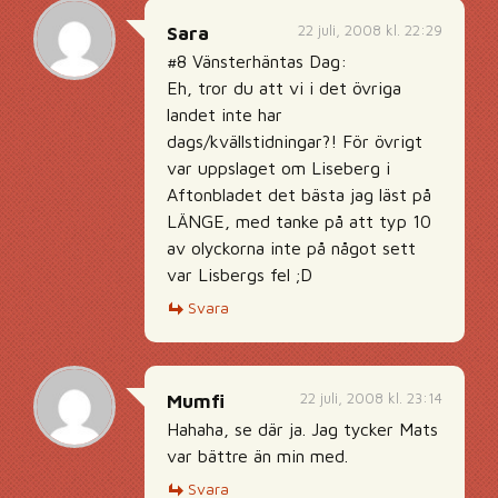
22 juli, 2008 kl. 22:29
Sara
#8 Vänsterhäntas Dag:
Eh, tror du att vi i det övriga
landet inte har
dags/kvällstidningar?! För övrigt
var uppslaget om Liseberg i
Aftonbladet det bästa jag läst på
LÄNGE, med tanke på att typ 10
av olyckorna inte på något sett
var Lisbergs fel ;D
Svara
22 juli, 2008 kl. 23:14
Mumfi
Hahaha, se där ja. Jag tycker Mats
var bättre än min med.
Svara