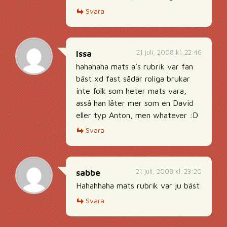
Svara
21 juli, 2008 kl. 22:46
Issa
hahahaha mats a’s rubrik var fan
bäst xd fast sådär roliga brukar
inte folk som heter mats vara,
asså han låter mer som en David
eller typ Anton, men whatever :D
Svara
21 juli, 2008 kl. 23:20
sabbe
Hahahhaha mats rubrik var ju bäst
Svara