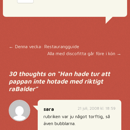
Inläggsnavigering
←
Denna vecka: Restaurangguide
Alla med discofitta går före i kön
→
30 thoughts on “
Han hade tur att
pappan inte hotade med riktigt
raBalder
”
21 juli, 2008 kl. 18:59
sara
rubriken var ju något torftig, så
även bubblarna.