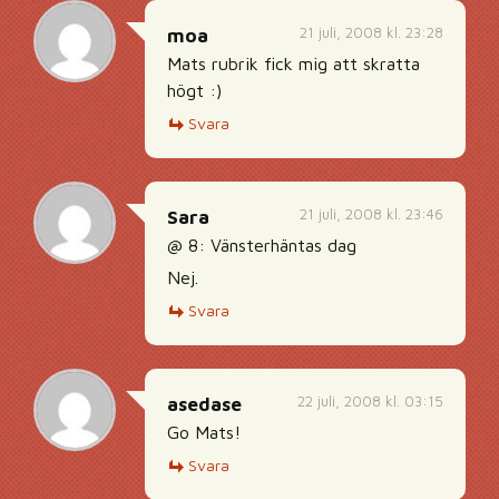
21 juli, 2008 kl. 23:28
moa
Mats rubrik fick mig att skratta
högt :)
Svara
21 juli, 2008 kl. 23:46
Sara
@ 8: Vänsterhäntas dag
Nej.
Svara
22 juli, 2008 kl. 03:15
asedase
Go Mats!
Svara