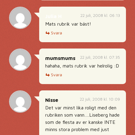
22 juli, 2008 kl. 06:13
Julia H
Mats rubrik var bäst!
Svara
22 juli, 2008 kl. 07:35
mumsmums
hahaha, mats rubrik var helrolig :D
Svara
22 juli, 2008 kl. 10:09
Nisse
Det var minst lika roligt med den
rubriken som vann….Liseberg hade
som de flesta av er kanske INTE
minns stora problem med just