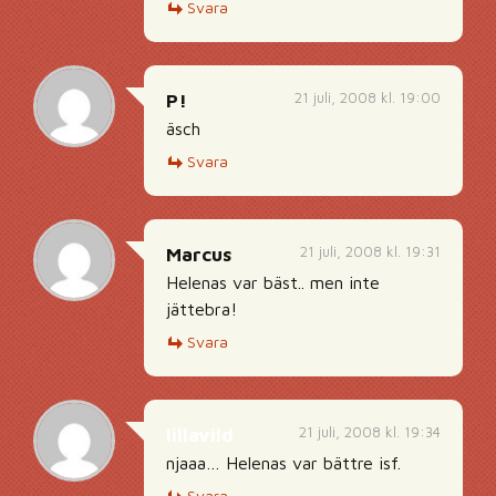
Svara
21 juli, 2008 kl. 19:00
P!
äsch
Svara
21 juli, 2008 kl. 19:31
Marcus
Helenas var bäst.. men inte
jättebra!
Svara
21 juli, 2008 kl. 19:34
lillavild
njaaa… Helenas var bättre isf.
Svara