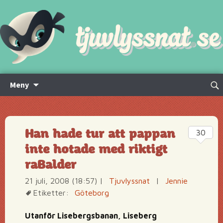
Hoppa
Sök
Meny
till
efte
innehåll
Han hade tur att pappan
30
inte hotade med riktigt
raBalder
21 juli, 2008 (18:57)
|
Tjuvlyssnat
|
Jennie
Etiketter:
Göteborg
Utanför Lisebergsbanan, Liseberg