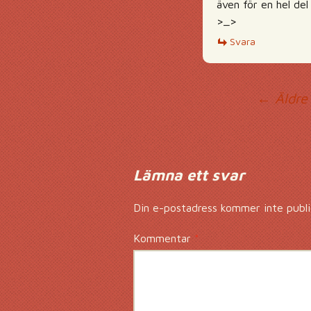
även för en hel del
>_>
Svara
Ko
← Äldre
Lämna ett svar
Din e-postadress kommer inte publi
Kommentar
*