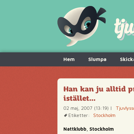
Hoppa
Hem
Slumpa
Skick
till
innehåll
Han kan ju alltid 
istället…
02 maj, 2007 (13:19)
|
Tjuvlyss
Etiketter:
Stockholm
Nattklubb, Stockholm