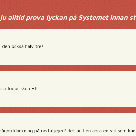
ju alltid prova lyckan på Systemet innan s
e den också halv tre!
ara fööör skön =P
någon klankning på rastatjejer? det är tien abra en stil som kan