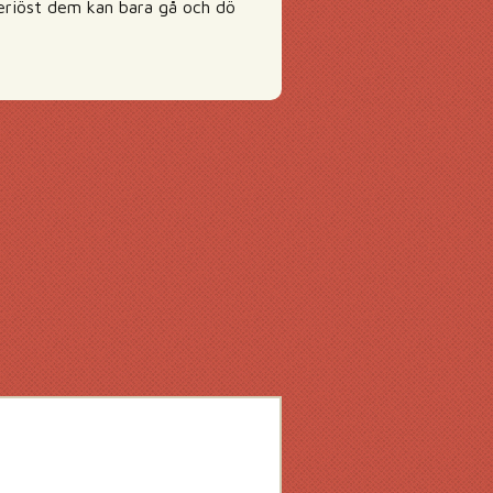
 seriöst dem kan bara gå och dö
g