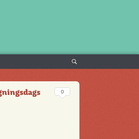
Sök
efter:
ngningsdags
0