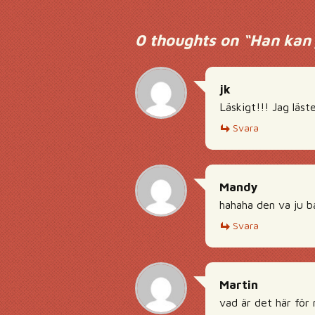
Inläggsnavigering
0 thoughts on “
Han kan 
jk
Läskigt!!! Jag läst
Svara
Mandy
hahaha den va ju b
Svara
Martin
vad är det här för 