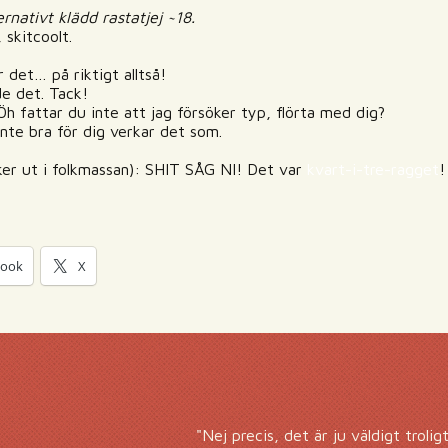
ernativt klädd rastatjej ~18.
 skitcoolt.
er det… på riktigt alltså!
de det. Tack!
Öh fattar du inte att jag försöker typ, flörta med dig?
inte bra för dig verkar det som.
iker ut i folkmassan): SHIT SÅG NI! Det var
kvart-i-tre-ragget
!
book
X
"Nej precis, det är ju väldigt troli