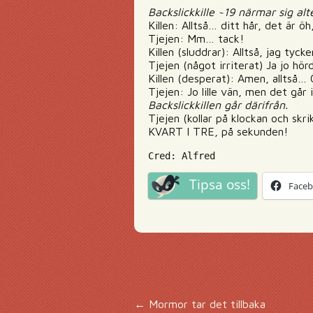
Backslickkille ~19 närmar sig alt
Killen: Alltså… ditt hår, det är öh,
Tjejen: Mm… tack!
Killen (sluddrar): Alltså, jag tyck
Tjejen (något irriterat) Ja jo hör
Killen (desperat): Amen, alltså… 
Tjejen: Jo lille vän, men det går 
Backslickkillen går därifrån.
Tjejen (kollar på klockan och skr
KVART I TRE, på sekunden!
Cred: Alfred
Tipsa oss!
Face
←
Mormor tar det tillbaka