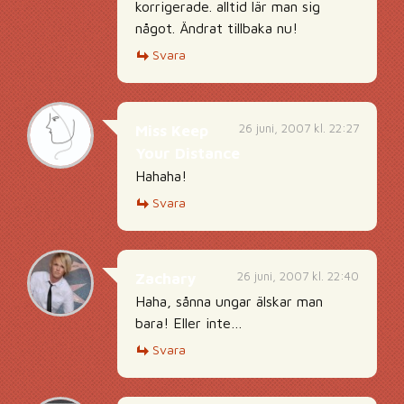
korrigerade. alltid lär man sig
något. Ändrat tillbaka nu!
Svara
26 juni, 2007 kl. 22:27
Miss Keep
Your Distance
Hahaha!
Svara
26 juni, 2007 kl. 22:40
Zachary
Haha, sånna ungar älskar man
bara! Eller inte…
Svara