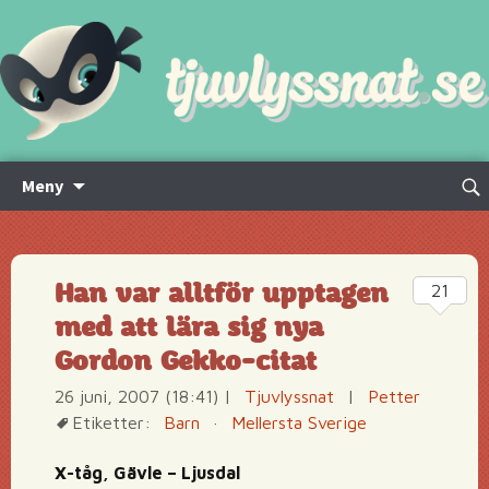
Hoppa
Sök
Meny
till
efte
innehåll
Han var alltför upptagen
21
med att lära sig nya
Gordon Gekko-citat
26 juni, 2007 (18:41)
|
Tjuvlyssnat
|
Petter
Etiketter:
Barn
·
Mellersta Sverige
X-tåg, Gävle – Ljusdal