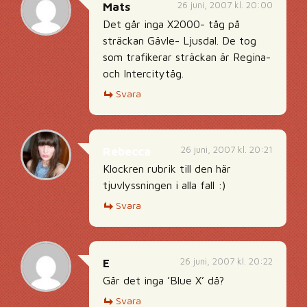
26 juni, 2007 kl. 20:00
Mats
Det går inga X2000- tåg på
sträckan Gävle- Ljusdal. De tog
som trafikerar sträckan är Regina-
och Intercitytåg.
Svara
26 juni, 2007 kl. 20:21
Rebecca
Klockren rubrik till den här
tjuvlyssningen i alla fall :)
Svara
26 juni, 2007 kl. 20:22
E
Går det inga ’Blue X’ då?
Svara