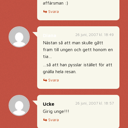
affärsman :)
Svara
26 juni, 2007 kl. 18:49
Diana
Nästan så att man skulle gått
fram till ungen och gett honom en
tia…
…så att han pysslar istället för att
gnälla hela resan.
Svara
26 juni, 2007 kl. 18:57
Ucke
Girig unge!!!
Svara