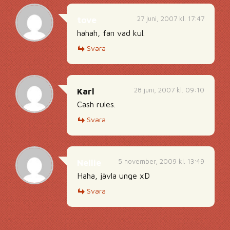
27 juni, 2007 kl. 17:47
tove
hahah, fan vad kul.
Svara
28 juni, 2007 kl. 09:10
Karl
Cash rules.
Svara
5 november, 2009 kl. 13:49
Nellie
Haha, jävla unge xD
Svara