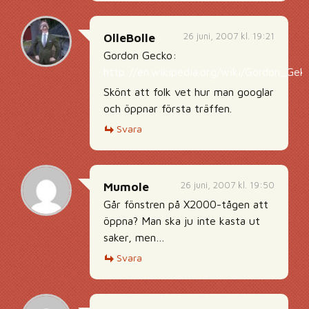
26 juni, 2007 kl. 19:21
OlleBolle
Gordon Gecko:
http://en.wikipedia.org/wiki/Gordon_Gek
Skönt att folk vet hur man googlar
och öppnar första träffen.
Svara
26 juni, 2007 kl. 19:50
Mumole
Går fönstren på X2000-tågen att
öppna? Man ska ju inte kasta ut
saker, men…
Svara