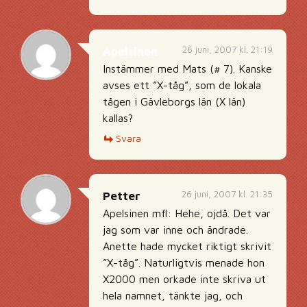
26 juni, 2007 kl. 21:19
Apelsinen
Instämmer med Mats (# 7). Kanske
avses ett ”X-tåg”, som de lokala
tågen i Gävleborgs län (X län)
kallas?
Svara
26 juni, 2007 kl. 21:35
Petter
Apelsinen mfl: Hehe, ojdå. Det var
jag som var inne och ändrade.
Anette hade mycket riktigt skrivit
”X-tåg”. Naturligtvis menade hon
X2000 men orkade inte skriva ut
hela namnet, tänkte jag, och