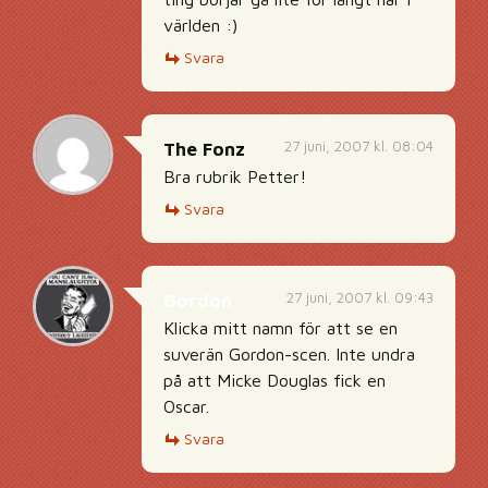
världen :)
Svara
27 juni, 2007 kl. 08:04
The Fonz
Bra rubrik Petter!
Svara
27 juni, 2007 kl. 09:43
Gordon
Klicka mitt namn för att se en
suverän Gordon-scen. Inte undra
på att Micke Douglas fick en
Oscar.
Svara