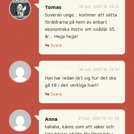
26 juni, 2007 kl. 23:22
Tomas
Suverän unge… kommer att sätta
föräldrarna på hem av enbart
ekonomiska motiv om sisådär 35
år… Hejja hejja!
Svara
26 juni, 2007 kl. 23:37
Stjärnöga
Han har redan lärt sig hur det ska
gå till i det verkliga livet!
Svara
27 juni, 2007 kl. 01:58
Anna
hahaha, känns som att saker och
ting börjar gå lite för långt här i