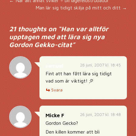
Inläggsnavigering
←
När allt annat sviker – bli lägereldstrubadur
Man lär sig tidigt skilja på mitt och ditt
→
21 thoughts on “
Han var alltför
upptagen med att lära sig nya
Gordon Gekko-citat
”
26 juni, 2007 kl. 18:45
samuel
Fint att han fått lära sig tidigt
vad som är viktigt! ;P
Svara
26 juni, 2007 kl. 18:48
Micke F
Gordon Gecko?
Den killen kommer att bli