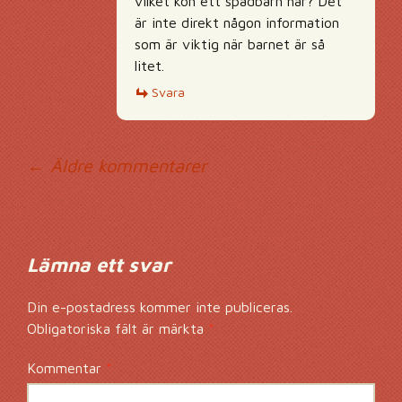
vilket kön ett spädbarn har? Det
är inte direkt någon information
som är viktig när barnet är så
litet.
Svara
Kommentarsnavig
← Äldre kommentarer
Lämna ett svar
Din e-postadress kommer inte publiceras.
Obligatoriska fält är märkta
*
Kommentar
*