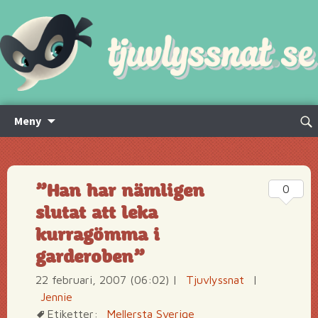
Hoppa
Sök
Meny
till
efte
innehåll
”Han har nämligen
0
slutat att leka
kurragömma i
garderoben”
22 februari, 2007 (06:02)
|
Tjuvlyssnat
|
Jennie
Etiketter:
Mellersta Sverige