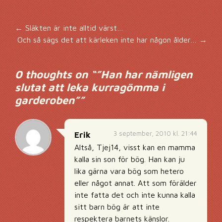
Inläggsnavigering
←
Släkten är inte alltid värst…
Och så sägs det att kärleken inte har någon ålder…
→
0 thoughts on “
”Han har nämligen
slutat att leka kurragömma i
garderoben”
”
3 september, 2010 kl. 21:44
Erik
Altså, Tjej14, visst kan en mamma
kalla sin son för bög. Han kan ju
lika gärna vara bög som hetero
eller något annat. Att som förälder
inte fatta det och inte kunna kalla
sitt barn bög är att inte
respektera barnets känslor.