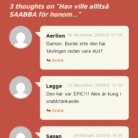
3 thoughts on “
Han ville allltså
SAABBA för honom…
”
14 december, 2009 kl. 07:58
Aerlion
Damon: Borde inte den här
tävlingen redan vara slut?
Svara
22 december, 2009 kl. 15:59
Lagge
Den här var EPIC!!! Alex är kung i
snabbtänkande.
Svara
24 februari, 2010 kl. 14:35
Sapan