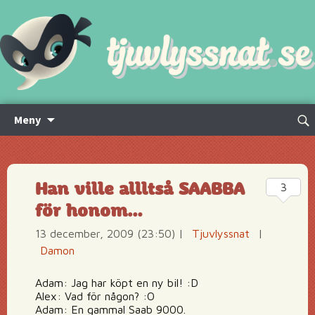
Hoppa
Sök
Meny
till
efte
innehåll
Han ville allltså SAABBA
3
för honom…
13 december, 2009 (23:50)
|
Tjuvlyssnat
|
Damon
Adam: Jag har köpt en ny bil! :D
Alex: Vad för någon? :O
Adam: En gammal Saab 9000.