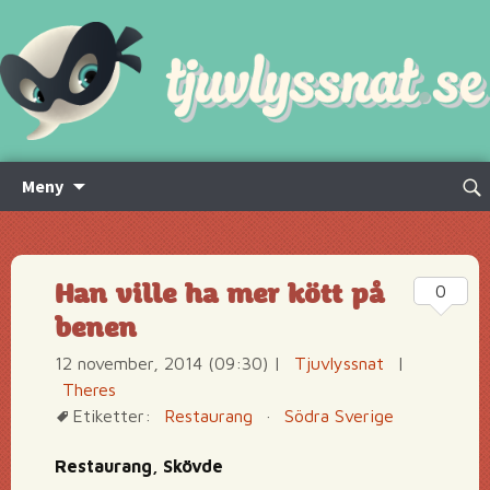
Hoppa
Sök
Meny
till
efte
innehåll
Han ville ha mer kött på
0
benen
12 november, 2014 (09:30)
|
Tjuvlyssnat
|
Theres
Etiketter:
Restaurang
·
Södra Sverige
Restaurang, Skövde