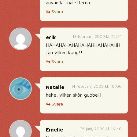
använda toaletterna..
Svara
13 februari, 2009 kl. 22:54
erik
HAHAHAHAHAHAHAHHAHAHAHH
fan vilken kung!!
Svara
14 februari, 2009 kl. 10:00
Natalie
hehe, vilken skön gubbe!!
Svara
26 juni, 2009 kl. 19:40
Emelie