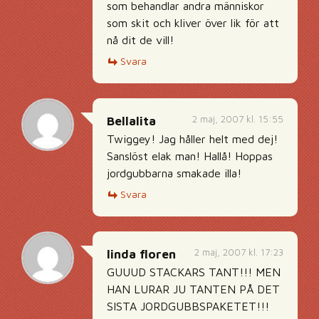
som behandlar andra människor
som skit och kliver över lik för att
nå dit de vill!
Svara
2 maj, 2007 kl. 15:55
Bellalita
Twiggey! Jag håller helt med dej!
Sanslöst elak man! Hallå! Hoppas
jordgubbarna smakade illa!
Svara
2 maj, 2007 kl. 17:23
linda floren
GUUUD STACKARS TANT!!! MEN
HAN LURAR JU TANTEN PÅ DET
SISTA JORDGUBBSPAKETET!!!