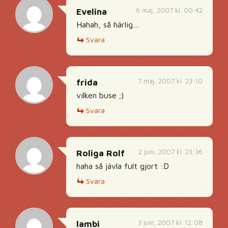
6 maj, 2007 kl. 00:42
Evelina
Hahah, så härlig…
Svara
7 maj, 2007 kl. 23:10
frida
vilken buse ;)
Svara
2 juni, 2007 kl. 23:36
Roliga Rolf
haha så jävla fult gjort :D
Svara
3 juni, 2007 kl. 12:08
lambi