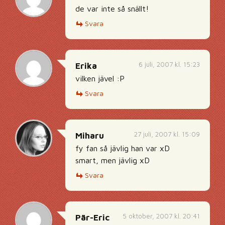
de var inte så snällt!
Svara
6 juli, 2007 kl. 15:23
Erika
vilken jävel :P
Svara
27 juli, 2007 kl. 15:09
Miharu
fy fan så jävlig han var xD
smart, men jävlig xD
Svara
5 oktober, 2007 kl. 20:41
Pär-Eric