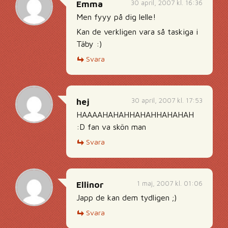
30 april, 2007 kl. 16:36
Emma
Men fyyy på dig lelle!
Kan de verkligen vara så taskiga i
Täby :)
Svara
30 april, 2007 kl. 17:53
hej
HAAAAHAHAHHAHAHHAHAHAH
:D fan va skön man
Svara
1 maj, 2007 kl. 01:06
Ellinor
Japp de kan dem tydligen ;)
Svara