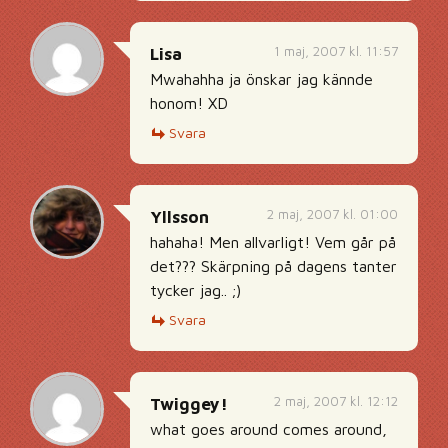
1 maj, 2007 kl. 11:57
Lisa
Mwahahha ja önskar jag kännde
honom! XD
Svara
2 maj, 2007 kl. 01:00
Yllsson
hahaha! Men allvarligt! Vem går på
det??? Skärpning på dagens tanter
tycker jag.. ;)
Svara
2 maj, 2007 kl. 12:12
Twiggey!
what goes around comes around,