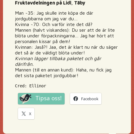
Fruktavdelningen på Lidl, Täby
Man ~35: Jag skulle inte köpa de där
jordgubbarna om jag var du…
Kvinna ~70: Och varför inte det då?
Mannen (halvt viskandes): Du ser att de är lite
blöta under förpackningarna… Jag har hört att
personalen kissar på dem!
Kvinnan: Jaså?! Jaa, det är klart nu när du säger
det så är de väldigt blöta under!
Kvinnan lägger tillbaka paketet och går
därifrån.
Mannen (till en annan kund): Haha, nu fick jag
det sista paketet jordgubbar!
Cred: Ellinor
Tipsa oss!
Facebook
X