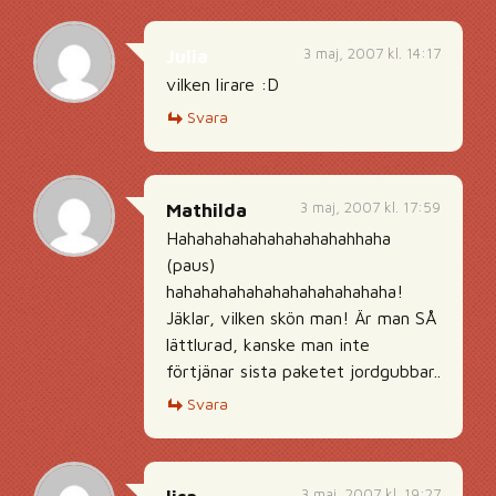
3 maj, 2007 kl. 14:17
Julia
vilken lirare :D
Svara
3 maj, 2007 kl. 17:59
Mathilda
Hahahahahahahahahahahhaha
(paus)
hahahahahahahahahahahahaha!
Jäklar, vilken skön man! Är man SÅ
lättlurad, kanske man inte
förtjänar sista paketet jordgubbar..
Svara
3 maj, 2007 kl. 19:27