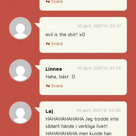
Svara
30 april, 2007 kl. 00:27
olle
evil is the shit! xD
Svara
30 april, 2007 kl. 01:05
Linnea
Haha, bäst :D
Svara
30 april, 2007 kl. 03:00
Laj
HAHAHAHAHAHA Jag trodde inte
sådant hände i verkliga livet!
HAHAHAHAHA men kunde han