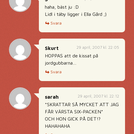
haha, bäst ju :D
Lidl i täby ligger i Ella Gård ;)
Svara
29 april, 2007 kl. 22:05
Skurt
HOPPAS att de kissat på
jordgubbarna…
Svara
29 april, 2007 kl. 22:12
sarah
*SKRATTAR SÅ MYCKET ATT JAG
FÅR VÄRSTA SIX-PACKEN*
OCH HON GICK PÅ DET!?
HAHAHAHA