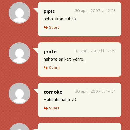
30 april, 2007 kl. 12:23
pipis
haha skön rubrik
Svara
30 april, 2007 kl. 12:39
jonte
hahaha sniket värre.
Svara
30 april, 2007 kl. 14:51
tomoko
Hahahhahaha :D
Svara