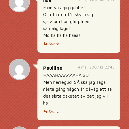
lisa
Faan va ägig gubbe!!
Och tanten får skylla sig
själv om hon går på en
så dålig lögn!!
Mo ha ha ha haaa!
Svara
4 maj, 2007 kl. 22:45
Pauliine
HAAAHAAAAAAHA xD
Men herregud. SÅ ska jag säga
nästa gång någon är påväg att ta
det sista paketet av det jag vill
ha..
Svara