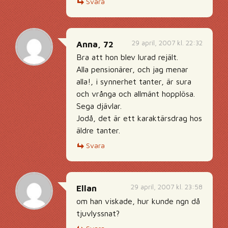
Svara
29 april, 2007 kl. 22:32
Anna, 72
Bra att hon blev lurad rejält.
Alla pensionärer, och jag menar
alla!, i synnerhet tanter, är sura
och vrånga och allmänt hopplösa.
Sega djävlar.
Jodå, det är ett karaktärsdrag hos
äldre tanter.
Svara
29 april, 2007 kl. 23:58
Ellan
om han viskade, hur kunde ngn då
tjuvlyssnat?