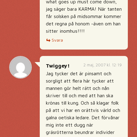
what goes up must come down,
jag säger bara KARMA! När tanten
får solsken på midsommar kommer
det regna på honom -även om han
sitter inomhus!!!!
Svara
2 maj, 2007 kl. 12:19
Twiggey!
Jag tycker det är pinsamt och
sorgligt att flera här tycker att
mannen gör helt rätt och nån
skriver till och med att han ska
krönas till kung. Och så klagar folk
på att vi har en orättvis värld och
galna oetiska ledare. Det förvånar
mig inte ett dugg när
gräsrötterna beundrar individer