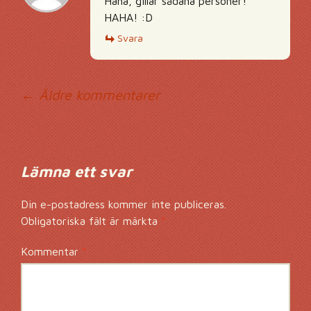
Haha, gillar sådana personer!
HAHA! :D
Svara
Kommentarsnavig
← Äldre kommentarer
Lämna ett svar
Din e-postadress kommer inte publiceras.
Obligatoriska fält är märkta
*
Kommentar
*