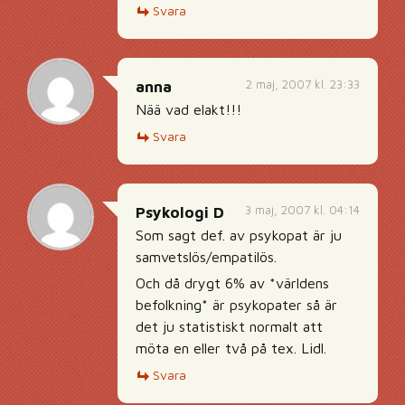
Svara
2 maj, 2007 kl. 23:33
anna
Nää vad elakt!!!
Svara
3 maj, 2007 kl. 04:14
Psykologi D
Som sagt def. av psykopat är ju
samvetslös/empatilös.
Och då drygt 6% av *världens
befolkning* är psykopater så är
det ju statistiskt normalt att
möta en eller två på tex. Lidl.
Svara