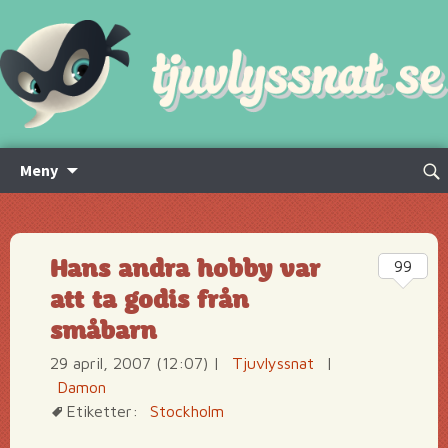
Hoppa
Sök
Meny
till
efte
innehåll
Hans andra hobby var
99
att ta godis från
småbarn
29 april, 2007 (12:07)
|
Tjuvlyssnat
|
Damon
Etiketter:
Stockholm