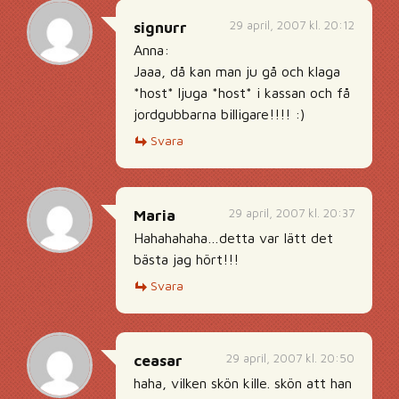
29 april, 2007 kl. 20:12
signurr
Anna:
Jaaa, då kan man ju gå och klaga
*host* ljuga *host* i kassan och få
jordgubbarna billigare!!!! :)
Svara
29 april, 2007 kl. 20:37
Maria
Hahahahaha…detta var lätt det
bästa jag hört!!!
Svara
29 april, 2007 kl. 20:50
ceasar
haha, vilken skön kille. skön att han