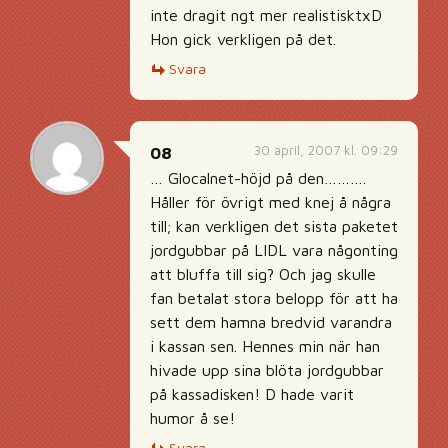
inte dragit ngt mer realistisktxD
Hon gick verkligen på det.
Svara
30 april, 2007 kl. 09:29
08
… Glocalnet-höjd på den……….
Håller för övrigt med knej å några
till; kan verkligen det sista paketet
jordgubbar på LIDL vara någonting
att bluffa till sig? Och jag skulle
fan betalat stora belopp för att ha
sett dem hamna bredvid varandra
i kassan sen. Hennes min när han
hivade upp sina blöta jordgubbar
på kassadisken! D hade varit
humor å se!
Svara