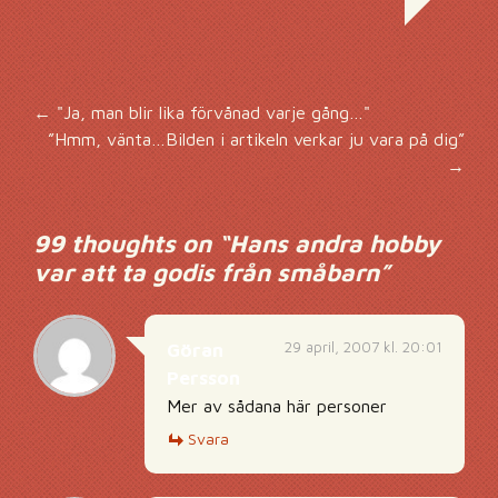
Inläggsnavigering
←
"Ja, man blir lika förvånad varje gång…"
”Hmm, vänta…Bilden i artikeln verkar ju vara på dig”
→
99 thoughts on “
Hans andra hobby
var att ta godis från småbarn
”
29 april, 2007 kl. 20:01
Göran
Persson
Mer av sådana här personer
Svara