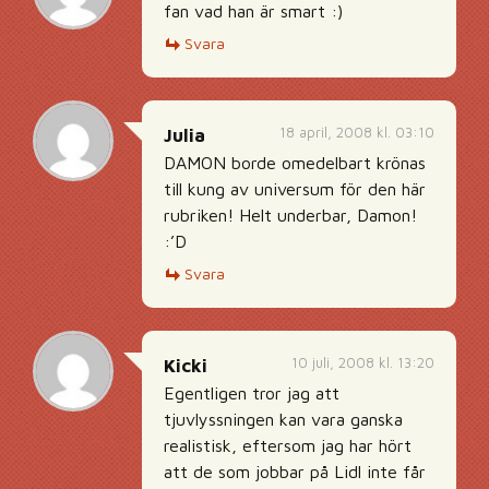
fan vad han är smart :)
Svara
18 april, 2008 kl. 03:10
Julia
DAMON borde omedelbart krönas
till kung av universum för den här
rubriken! Helt underbar, Damon!
:’D
Svara
10 juli, 2008 kl. 13:20
Kicki
Egentligen tror jag att
tjuvlyssningen kan vara ganska
realistisk, eftersom jag har hört
att de som jobbar på Lidl inte får