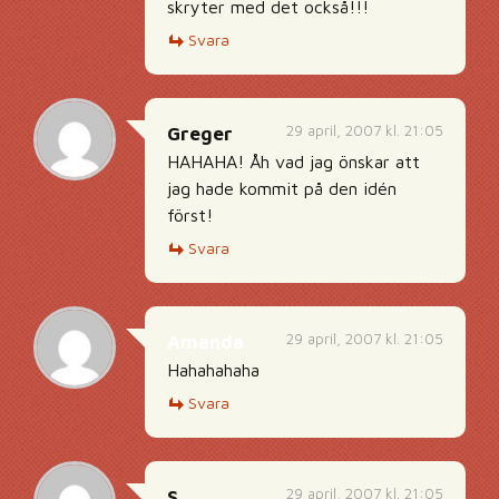
skryter med det också!!!
Svara
29 april, 2007 kl. 21:05
Greger
HAHAHA! Åh vad jag önskar att
jag hade kommit på den idén
först!
Svara
29 april, 2007 kl. 21:05
Amanda
Hahahahaha
Svara
29 april, 2007 kl. 21:05
S