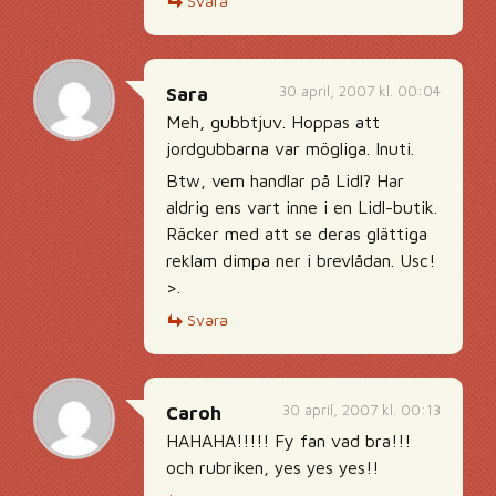
Svara
30 april, 2007 kl. 00:04
Sara
Meh, gubbtjuv. Hoppas att
jordgubbarna var mögliga. Inuti.
Btw, vem handlar på Lidl? Har
aldrig ens vart inne i en Lidl-butik.
Räcker med att se deras glättiga
reklam dimpa ner i brevlådan. Usc!
>.
Svara
30 april, 2007 kl. 00:13
Caroh
HAHAHA!!!!! Fy fan vad bra!!!
och rubriken, yes yes yes!!