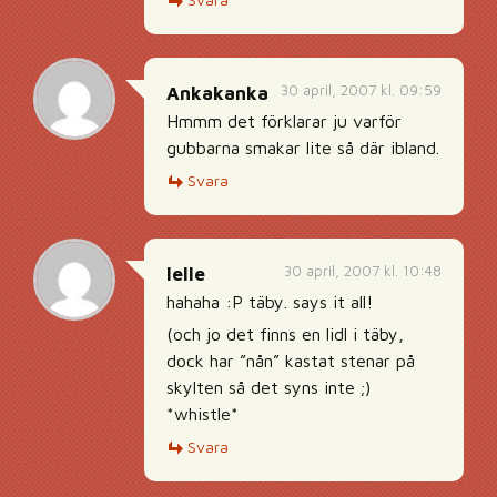
30 april, 2007 kl. 09:59
Ankakanka
Hmmm det förklarar ju varför
gubbarna smakar lite så där ibland.
Svara
30 april, 2007 kl. 10:48
lelle
hahaha :P täby. says it all!
(och jo det finns en lidl i täby,
dock har ”nån” kastat stenar på
skylten så det syns inte ;)
*whistle*
Svara