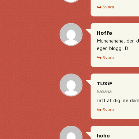
Svara
Hoffa
Muhahahaha, den dä
egen blogg :D
Svara
TUXiE
hahaha
rätt åt dig lille d
Svara
hoho