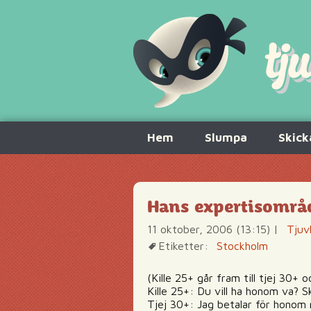
Hoppa
Hem
Slumpa
Skick
till
innehåll
Hans expertisområd
11 oktober, 2006 (13:15)
|
Tjuv
Etiketter:
Stockholm
(Kille 25+ går fram till tjej 30+ 
Kille 25+: Du vill ha honom va? 
Tjej 30+: Jag betalar för honom r