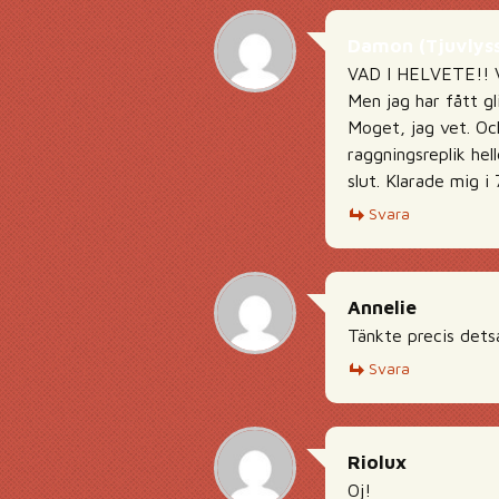
Damon (Tjuvlyss
VAD I HELVETE!! Vi
Men jag har fått gl
Moget, jag vet. Och
raggningsreplik hel
slut. Klarade mig 
Svara
Annelie
Tänkte precis detsa
Svara
Riolux
Oj!