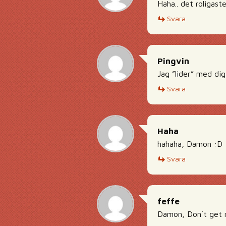
Haha.. det roligast
Svara
Pingvin
Jag ”lider” med dig
Svara
Haha
hahaha, Damon :D
Svara
feffe
Damon, Don´t get