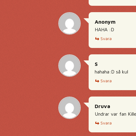
Anonym
HAHA :D
Svara
S
hahaha:D så kul
Svara
Druva
Undrar var fan Kill
Svara