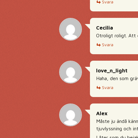
Svara
Cecilia
Otroligt roligt. At
Svara
love_n_light
Haha, den som gräve
Svara
Alex
Måste ju ändå känna
tjuvlyssning och i
Låter som du bejak