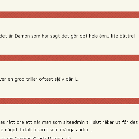
t det är Damon som har sagt det gör det hela ännu lite bättre!
r en grop trillar oftast själv där i…
s rätt bra att när man som siteadmin till slut råkar ut för det 
nte något totalt bisarrt som många andra…
ar din ”pimpiga” sida Damon. :D