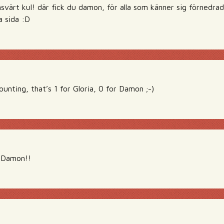
nsvärt kul! där fick du damon, för alla som känner sig förnedra
a sida :D
unting, that’s 1 for Gloria, 0 for Damon ;-)
 Damon!!