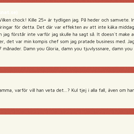
nat.se)
lken chock! Kille 25+ är tydligen jag. På heder och samvete. I
iringar för detta. Det där var effekten av att inte käka middag,
 jag förstår inte varför jag skulle ha sagt så. It doesn´t make 
ler, det var min kompis chef som jag pratade business med. Jag 
i 7 månader. Damn you Gloria, damn you tjuvlyssnare, damn you a
mma, varför vill han veta det…? Kul tjej i alla fall, även om h