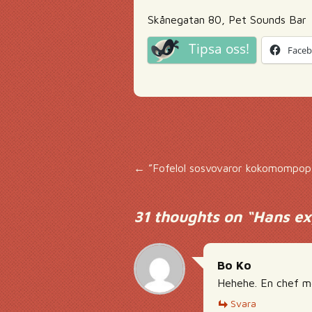
Skånegatan 80, Pet Sounds Bar
Tipsa oss!
Face
Inläggsnavigering
←
”Fofelol sosvovaror kokomompop
31 thoughts on “
Hans ex
Bo Ko
Hehehe. En chef me
Svara