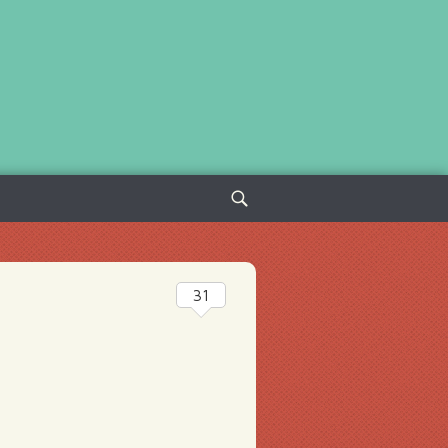
Sök
efter:
31