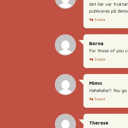
det här var frukta
publiceras på denn
Svara
Borna
For those of you co
Svara
Mimn
Hahahaha!! You go
Svara
Therese