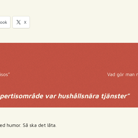
book
X
isos”
Vad gör man nä
pertisområde var hushållsnära tjänster
”
d humor. Så ska det låta.