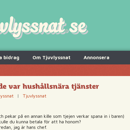
a bidrag
Om Tjuvlyssnat
Annonsera
e var hushållsnära tjänster
lyssnat
|
Tjuvlyssnat
och pekar på en annan kille som tjejen verkar spana in i baren)
Skulle du kunna betala för att ha honom?
edan, jag är hans chef.