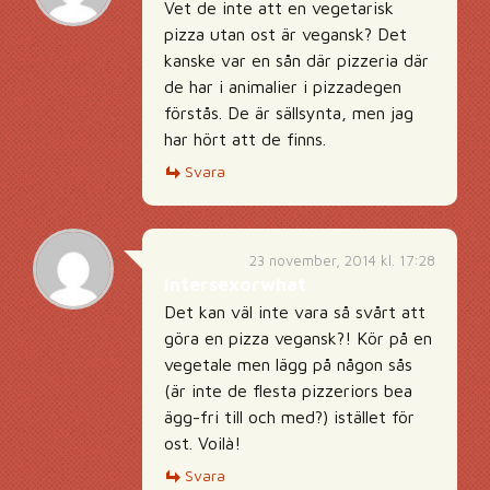
Vet de inte att en vegetarisk
pizza utan ost är vegansk? Det
kanske var en sån där pizzeria där
de har i animalier i pizzadegen
förstås. De är sällsynta, men jag
har hört att de finns.
Svara
23 november, 2014 kl. 17:28
Intersexorwhat
Det kan väl inte vara så svårt att
göra en pizza vegansk?! Kör på en
vegetale men lägg på någon sås
(är inte de flesta pizzeriors bea
ägg-fri till och med?) istället för
ost. Voilà!
Svara