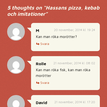
5 thoughts on “
Hassans pizza, kebab
och imitationer
”
20 november, 2014 kl. 19:24
M
Kan man röka morötter?
Svara
21 november, 2014 kl. 08:02
Rolle
Kan man röka fisk, kan man röka
morötter
Svara
21 november, 2014 kl. 17:20
David