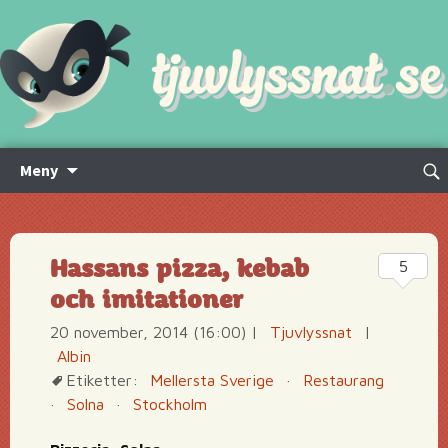
Hoppa
Sök
Meny
till
efte
innehåll
Hassans pizza, kebab
5
och imitationer
20 november, 2014 (16:00)
|
Tjuvlyssnat
|
Albin
Etiketter:
Mellersta Sverige
·
Restaurang
·
Solna
·
Stockholm