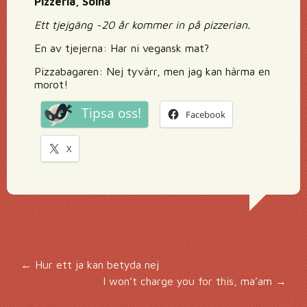
Pizzeria, Solna
Ett tjejgäng ~20 år kommer in på pizzerian.
En av tjejerna: Har ni vegansk mat?
Pizzabagaren: Nej tyvärr, men jag kan härma en
morot!
Tipsa oss!
Facebook
X
Inläggsnavigering
←
Hur ett ja kan betyda nej
I won’t charge you for this, ma’am
→