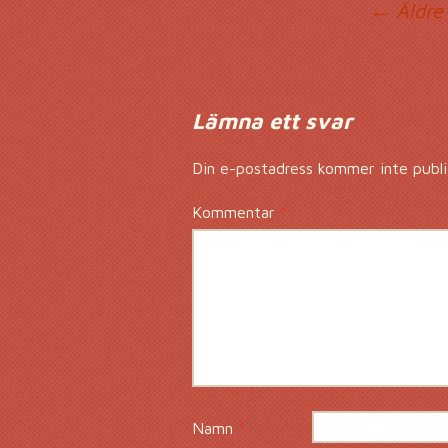
Ko
← Äldre
Lämna ett svar
Din e-postadress kommer inte publi
Kommentar
*
Namn
*