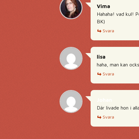
Vima
Hahaha! vad kul! P
BK)
Svara
lisa
haha, man kan ocks
Svara
Johan
Där livade hon i al
Svara