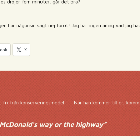
es dröjer fem minuter, går det bra?
en har någonsin sagt nej förut! Jag har ingen aning vad jag had
book
X
t fri från konserveringsmedel!
När han kommer till er, komm
 McDonald's way or the highway
”