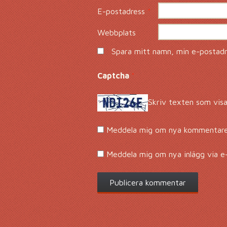
E-postadress
*
Webbplats
Spara mitt namn, min e-postadre
Captcha
*
Skriv texten som visa
Meddela mig om nya kommentarer
Meddela mig om nya inlägg via e