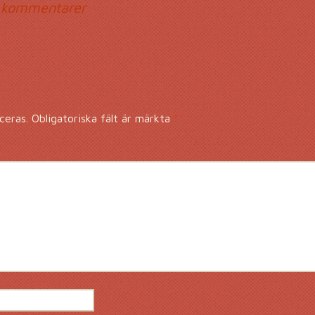
mmentarsnavigerin
 kommentarer
ceras.
Obligatoriska fält är märkta
*