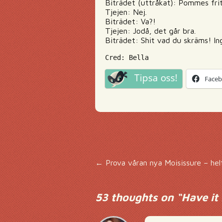
Biträdet (uttråkat): Pommes frit
Tjejen: Nej.
Biträdet: Va?!
Tjejen: Jodå, det går bra.
Biträdet: Shit vad du skräms! Ing
Cred: Bella
Tipsa oss!
Face
Inläggsnavigering
←
Prova våran nya Moisissure – hel
53 thoughts on “
Have it