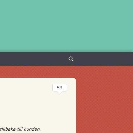
Sök
efter:
53
illbaka till kunden.