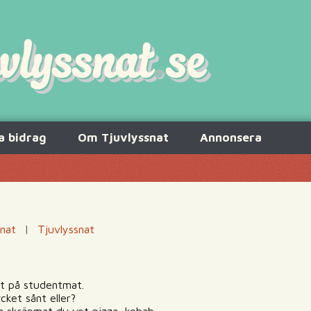
a bidrag
Om Tjuvlyssnat
Annonsera
snat
|
Tjuvlyssnat
tt på studentmat.
cket sånt eller?