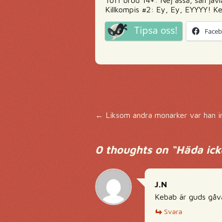
Tuff brud 14+: Nej asså, sån jäv
Killkompis #2: Ey, Ey, EYYYY! K
Tipsa oss!
Face
Inläggsnavigering
←
Liksom andra monarker var han int
0 thoughts on “
Häda ick
J.N
Kebab är guds gåva 
Svara