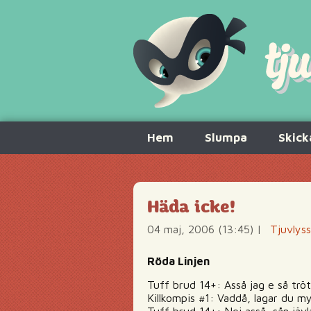
Hoppa
Hem
Slumpa
Skick
till
innehåll
Häda icke!
04 maj, 2006 (13:45)
|
Tjuvlys
Röda Linjen
Tuff brud 14+: Asså jag e så trö
Killkompis #1: Vaddå, lagar du my