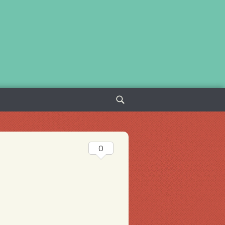
Sök
efter:
0