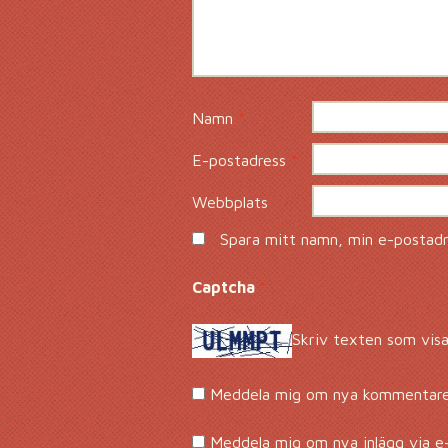
Namn
*
E-postadress
*
Webbplats
Spara mitt namn, min e-postadre
Captcha
*
Skriv texten som visa
Meddela mig om nya kommentarer
Meddela mig om nya inlägg via e