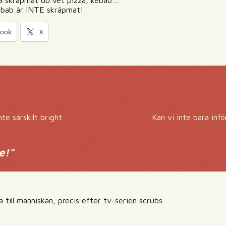
la skräpmat du vet pizza, kebab…
ebab är INTE skräpmat!
book
X
e särskilt bright
Kan vi inte bara inf
e!
”
till människan, precis efter tv-serien scrubs.