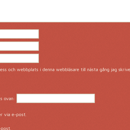
ss och webbplats i denna webbläsare till nästa gång jag skriv
s ovan:
 via e-post.
-post.