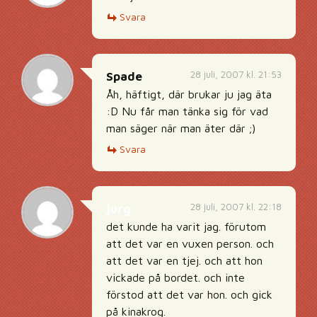
Svara
28 juli, 2007 kl. 21:53
Spade
Åh, häftigt, där brukar ju jag äta
:D Nu får man tänka sig för vad
man säger när man äter där ;)
Svara
28 juli, 2007 kl. 22:18
jurg
det kunde ha varit jag. förutom
att det var en vuxen person. och
att det var en tjej. och att hon
vickade på bordet. och inte
förstod att det var hon. och gick
på kinakrog.