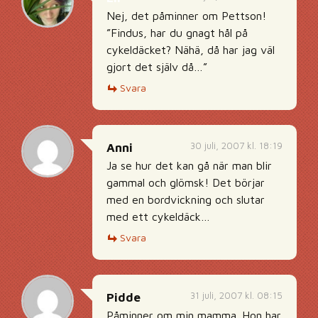
Nej, det påminner om Pettson!
”Findus, har du gnagt hål på
cykeldäcket? Nähä, då har jag väl
gjort det själv då…”
Svara
30 juli, 2007 kl. 18:19
Anni
Ja se hur det kan gå när man blir
gammal och glömsk! Det börjar
med en bordvickning och slutar
med ett cykeldäck…
Svara
31 juli, 2007 kl. 08:15
Pidde
Påminner om min mamma. Hon har