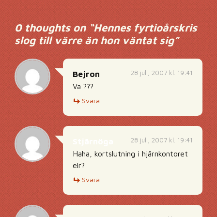
0 thoughts on “
Hennes fyrtioårskris
slog till värre än hon väntat sig
”
28 juli, 2007 kl. 19:41
Bejron
Va ???
Svara
28 juli, 2007 kl. 19:41
Stjärnöga
Haha, kortslutning i hjärnkontoret
elr?
Svara