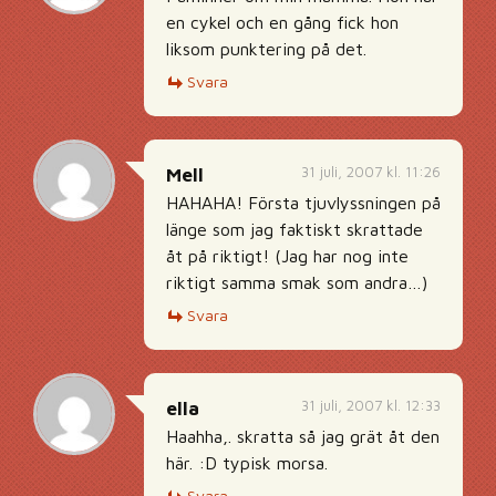
en cykel och en gång fick hon
liksom punktering på det.
Svara
31 juli, 2007 kl. 11:26
Mell
HAHAHA! Första tjuvlyssningen på
länge som jag faktiskt skrattade
åt på riktigt! (Jag har nog inte
riktigt samma smak som andra…)
Svara
31 juli, 2007 kl. 12:33
ella
Haahha,. skratta så jag grät åt den
här. :D typisk morsa.
Svara