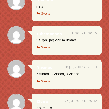
Rainbow
najs!
Svara
28 juli, 2007 kl. 20:16
tubamannen
Så gör jag också ibland…
Svara
28 juli, 2007 kl. 20:30
Rasmus
Kvinnor, kvinnor, kvinnor…
Svara
28 juli, 2007 kl. 20:32
Elvira
ookej.. :o