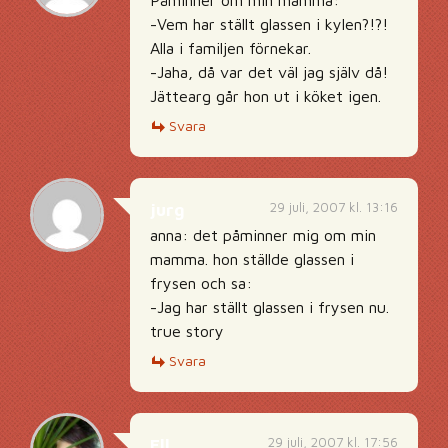
Påminner om min mamma:
-Vem har ställt glassen i kylen?!?!
Alla i familjen förnekar.
-Jaha, då var det väl jag själv då!
Jättearg går hon ut i köket igen.
Svara
29 juli, 2007 kl. 13:16
jurg
anna: det påminner mig om min
mamma. hon ställde glassen i
frysen och sa:
-Jag har ställt glassen i frysen nu.
true story
Svara
29 juli, 2007 kl. 17:56
Ell