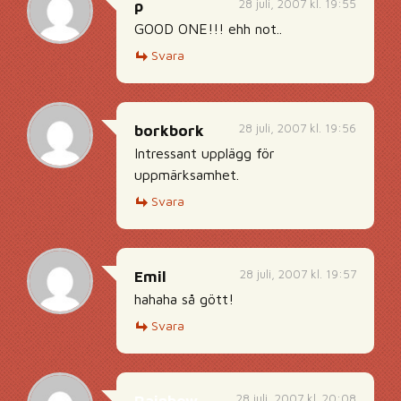
28 juli, 2007 kl. 19:55
p
GOOD ONE!!! ehh not..
Svara
28 juli, 2007 kl. 19:56
borkbork
Intressant upplägg för
uppmärksamhet.
Svara
28 juli, 2007 kl. 19:57
Emil
hahaha så gött!
Svara
28 juli, 2007 kl. 20:08