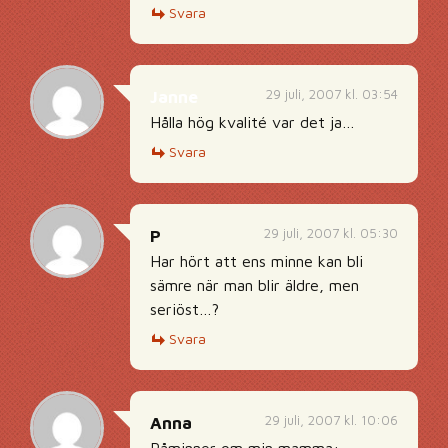
Svara
29 juli, 2007 kl. 03:54
Janne
Hålla hög kvalité var det ja…
Svara
29 juli, 2007 kl. 05:30
P
Har hört att ens minne kan bli
sämre när man blir äldre, men
seriöst…?
Svara
29 juli, 2007 kl. 10:06
Anna