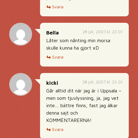
Svara
28 juli, 2007 kl. 23:01
Bella
Låter som nånting min morsa
skulle kunna ha gjort xD
Svara
28 juli, 2007 kl. 23:01
kicki
Går alltid dit när jag är i Uppsala –
men som tjuvlyssning, ja, jag vet
inte… bättre finns, fast jag älkar
denna sajt och
KOMMÈNTARERNA!
Svara