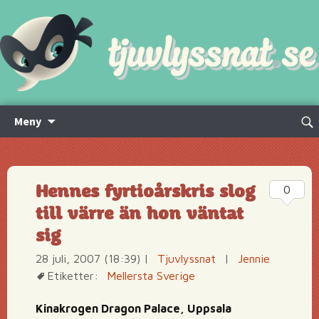
Hoppa
Sök
Meny
till
efte
innehåll
Hennes fyrtioårskris slog
0
till värre än hon väntat
sig
28 juli, 2007 (18:39)
|
Tjuvlyssnat
|
Jennie
Etiketter:
Mellersta Sverige
Kinakrogen Dragon Palace, Uppsala