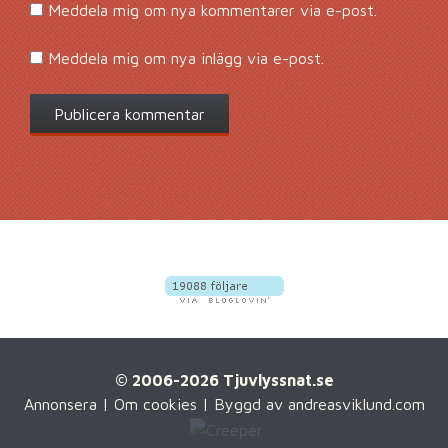
Meddela mig om nya kommentarer via e-post.
Meddela mig om nya inlägg via e-post.
© 2006-2026 Tjuvlyssnat.se
Annonsera
|
Om cookies
| Byggd av
andreasviklund.com