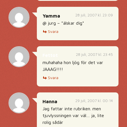
28 juli, 2007 kl. 23:09
Yamma
@ jurg – *älskar dig*
Svara
28 juli, 2007 kl. 23:45
Fettot
muhahaha hon ljög för det var
JAAAG!!!!
Svara
29 juli, 2007 kl. 00:14
Hanna
Jag fattar inte rubriken. men
tjuvlyssningen var väl… ja, lite
rolig sådär