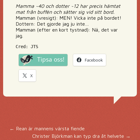
Mamma ~40 och dotter ~12 har precis hämtat
mat från buffén och sätter sig vid sitt bord.
Mamman (vresigt): MEN! Vicka inte på bordet!
Dottern: Det gjorde jag ju inte…
Mamman (efter en kort tystnad): Nä, det var
jag.
Cred: JTS
Tipsa oss!
Facebook
X
Inläggsnavigering
←
Rean är mannens värsta fiende
Christer Björkman kan typ dra åt helvete
→