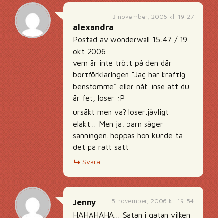
3 november, 2006 kl. 19:27
alexandra
Postad av wonderwall 15:47 / 19
okt 2006
vem är inte trött på den där
bortförklaringen ”Jag har kraftig
benstomme” eller nåt. inse att du
är fet, loser :P
ursäkt men va? loser..jävligt
elakt… Men ja, barn säger
sanningen. hoppas hon kunde ta
det på rätt sätt
Svara
5 november, 2006 kl. 19:54
Jenny
HAHAHAHA… Satan i gatan vilken