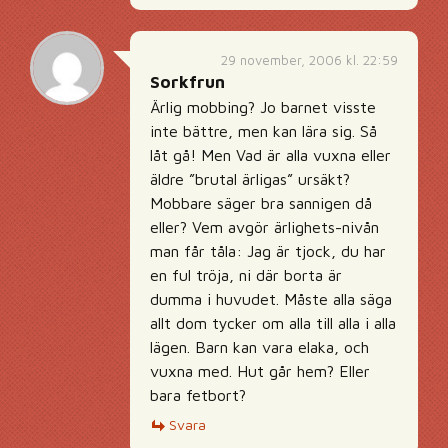
29 november, 2006 kl. 22:59
Sorkfrun
Ärlig mobbing? Jo barnet visste
inte bättre, men kan lära sig. Så
låt gå! Men Vad är alla vuxna eller
äldre ”brutal ärligas” ursäkt?
Mobbare säger bra sannigen då
eller? Vem avgör ärlighets-nivån
man får tåla: Jag är tjock, du har
en ful tröja, ni där borta är
dumma i huvudet. Måste alla säga
allt dom tycker om alla till alla i alla
lägen. Barn kan vara elaka, och
vuxna med. Hut går hem? Eller
bara fetbort?
Svara