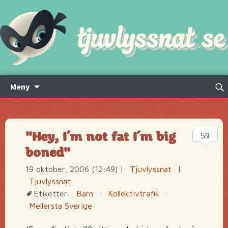
Hoppa
Sök
Meny
till
efte
innehåll
"Hey, I´m not fat I´m big
59
boned"
19 oktober, 2006 (12:49)
|
Tjuvlyssnat
|
Tjuvlyssnat
Etiketter:
Barn
·
Kollektivtrafik
·
Mellersta Sverige