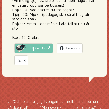
(En mullig tjej ~20 sitter och dricker något, när
en dagisgrupp går på bussen.)
Pojke ~4: Vad dricker du för något?
Tjej ~20: Mjölk…(pedagogiskt) så att jag blir
stor och stark!
Pojken: Mmm… det märks i alla fall att du är
stor.
Buss 12, Örebro
Tipsa oss!
Facebook
X
Inläggsnavigering
←
"Och ibland är jag tvungen att mellanlanda på nån
vårdcentral"
"Men svenska är jag braigare på"
→