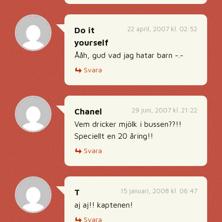
22 april, 2007 kl. 02:52
Do it
yourself
Ååh, gud vad jag hatar barn -.-
Svara
29 juni, 2007 kl. 21:22
Chanel
Vem dricker mjölk i bussen??!!
Speciellt en 20 åring!!
Svara
15 januari, 2008 kl. 06:47
T
aj aj!! kaptenen!
Svara