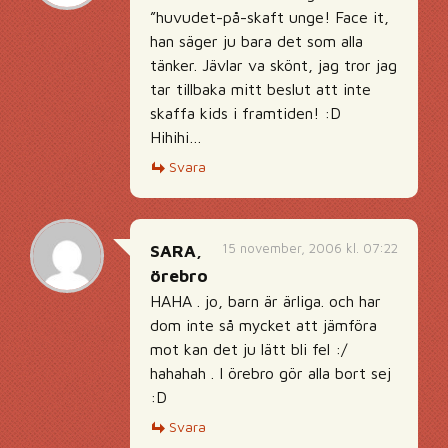
”huvudet-på-skaft unge! Face it,
han säger ju bara det som alla
tänker. Jävlar va skönt, jag tror jag
tar tillbaka mitt beslut att inte
skaffa kids i framtiden! :D
Hihihi…
Svara
15 november, 2006 kl. 07:22
SARA,
örebro
HAHA . jo, barn är ärliga. och har
dom inte så mycket att jämföra
mot kan det ju lätt bli fel :/
hahahah . I örebro gör alla bort sej
:D
Svara