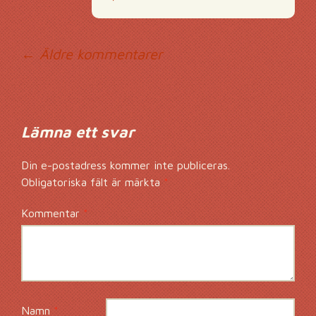
Kommentarsnavig
← Äldre kommentarer
Lämna ett svar
Din e-postadress kommer inte publiceras.
Obligatoriska fält är märkta
*
Kommentar
*
Namn
*