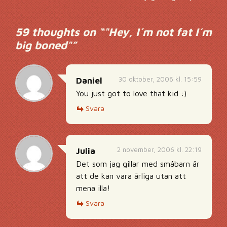
59 thoughts on “
"Hey, I´m not fat I´m
big boned"
”
30 oktober, 2006 kl. 15:59
Daniel
You just got to love that kid :)
Svara
2 november, 2006 kl. 22:19
Julia
Det som jag gillar med småbarn är
att de kan vara ärliga utan att
mena illa!
Svara