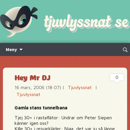
Hoppa
Sök
Meny
till
efte
innehåll
Hey Mr DJ
0
16 mars, 2006 (18:07)
|
Tjuvlyssnat
|
Tjuvlyssnat
Gamla stans tunnelbana
Tjej 30+ i rastaflätor: Undrar om Peter Siepen
känner igen oss?
Kille 30+ i rejvarkläder: Njaa, det var ju så länge