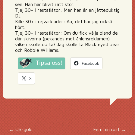
sen. Han har blivit rätt stor.
Tjej 30+ i rastaflätor: Men han är en jätteduktig
DJ.
Kille 30+ i rejvarkläder: Aa, det har jag också
hört.
Tjej 30+ i rastaflätor: Om du fick välja bland de
där skivorna (pekandes mot åhlensreklamen)
vilken skulle du ta? Jag skulle ta Black eyed peas
och Robbie Williams.
Tipsa oss!
Facebook
X
Inläggsnavigering
←
OS-guld
Feminin röst
→