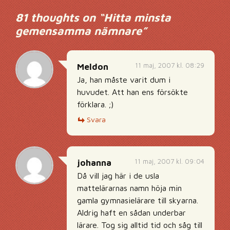
81 thoughts on “
Hitta minsta
gemensamma nämnare
”
11 maj, 2007 kl. 08:29
Meldon
Ja, han måste varit dum i
huvudet. Att han ens försökte
förklara. ;)
Svara
11 maj, 2007 kl. 09:04
johanna
Då vill jag här i de usla
mattelärarnas namn höja min
gamla gymnasielärare till skyarna.
Aldrig haft en sådan underbar
lärare. Tog sig alltid tid och såg till