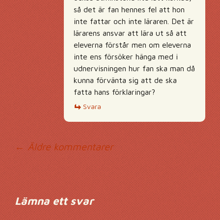
så det är fan hennes fel att hon
inte fattar och inte läraren. Det är
lärarens ansvar att lära ut så att
eleverna förstår men om eleverna
inte ens försöker hänga med i
udnervisningen hur fan ska man då
kunna förvänta sig att de ska
fatta hans förklaringar?
Svara
Kommentarsnavig
← Äldre kommentarer
Lämna ett svar