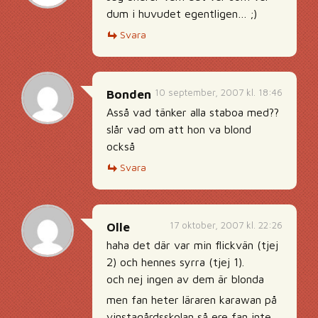
dum i huvudet egentligen… ;)
Svara
10 september, 2007 kl. 18:46
Bonden
Asså vad tänker alla staboa med??
slår vad om att hon va blond
också
Svara
17 oktober, 2007 kl. 22:26
Olle
haha det där var min flickvän (tjej
2) och hennes syrra (tjej 1).
och nej ingen av dem är blonda
men fan heter läraren karawan på
vinstagårdsskolan så ere fan inte