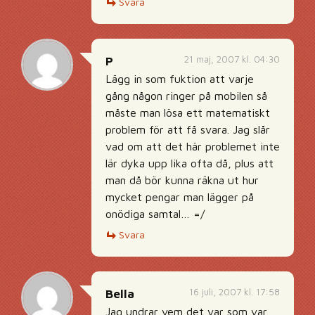
Svara
21 maj, 2007 kl. 04:30
P
Lägg in som fuktion att varje
gång någon ringer på mobilen så
måste man lösa ett matematiskt
problem för att få svara. Jag slår
vad om att det här problemet inte
lär dyka upp lika ofta då, plus att
man då bör kunna räkna ut hur
mycket pengar man lägger på
onödiga samtal… =/
Svara
16 juli, 2007 kl. 17:58
Bella
Jag undrar vem det var som var