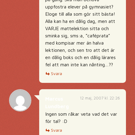
uppfostra elever på gymnasiet?
Eloge till alla som gör sitt bästa!
Alla kan ha en dålig dag, men att
VARJE mattelektion sitta och
sminka sig, sms:a, ”caféprata”
med kompisar mer än halva
lektionen, och sen tro att det är
en dålig boks och en dålig lärares
fel att man inte kan nånting…??
Svara
12 maj, 2007 kl. 22:26
Marcus
Lundberg
Ingen som råkar veta vad det var
för tal? :D
Svara