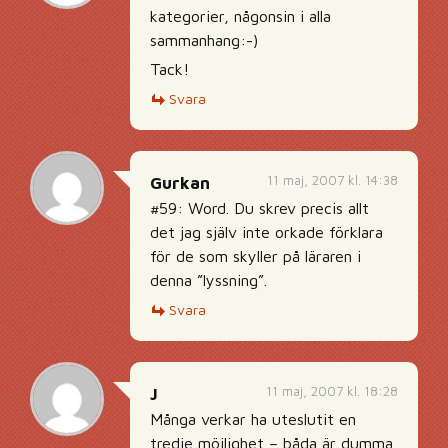
kategorier, någonsin i alla
sammanhang:-)
Tack!
Svara
11 maj, 2007 kl. 14:38
Gurkan
#59: Word. Du skrev precis allt
det jag själv inte orkade förklara
för de som skyller på läraren i
denna ”lyssning”.
Svara
11 maj, 2007 kl. 18:28
J
Många verkar ha uteslutit en
tredje möjlighet – båda är dumma