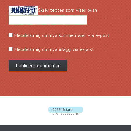
Skriv texten som visas ovan:
Meddela mig om nya kommentarer via e-post.
Meddela mig om nya inlägg via e-post.