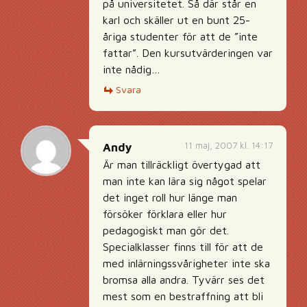
på universitetet. Så där står en
karl och skäller ut en bunt 25-
åriga studenter för att de ”inte
fattar”. Den kursutvärderingen var
inte nådig…
Svara
11 maj, 2007 kl. 14:17
Andy
Är man tillräckligt övertygad att
man inte kan lära sig något spelar
det inget roll hur länge man
försöker förklara eller hur
pedagogiskt man gör det.
Specialklasser finns till för att de
med inlärningssvårigheter inte ska
bromsa alla andra. Tyvärr ses det
mest som en bestraffning att bli