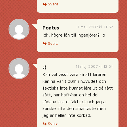
Svara
11 maj, 2007 kl. 11:52
Pontus
Idk, högre lön till ingenjörer? :p
Svara
11 maj, 2007 kl. 12:54
:(
Kan väl visst vara så att läraren
kan ha varit dum i huvudet och
faktiskt inte kunnat lära ut på rätt
sätt, har haft/har en hel del
sådana lärare faktiskt och jag är
kanske inte den smartaste men
jag är heller inte korkad.
Svara