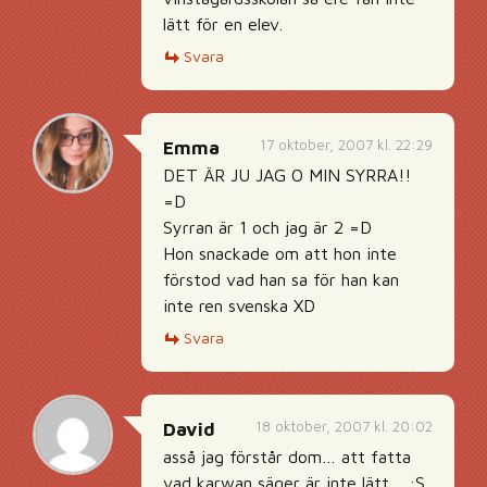
lätt för en elev.
Svara
17 oktober, 2007 kl. 22:29
Emma
DET ÄR JU JAG O MIN SYRRA!!
=D
Syrran är 1 och jag är 2 =D
Hon snackade om att hon inte
förstod vad han sa för han kan
inte ren svenska XD
Svara
18 oktober, 2007 kl. 20:02
David
asså jag förstår dom… att fatta
vad karwan säger är inte lätt… :S