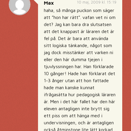
10 maj, 2009 kl. 15:19
Max
haha, så många puckon som säger
att ”hon har rätt”. vafan vet ni om
det? Jag kan bara dra slutsatsen
att det knappast är läraren det är
fel på. Det är bara att använda
sitt logiska tänkande, något som
jag dock misstänker att varken ni
eller den här dumma tjejen i
tjuvlyssningen har. Han förklarade
10 gånger! Hade han förklarat det
1-3 ånger utan att hon fattade
hade man kanske kunnat
ifrågasätta hur pedagogisk läraren
är. Men i det här fallet har den här
eleven antagligen inte brytt sig
ett piss om att hänga med i
undervisningen, och är antagligen
också åtminstone lite lätt korkad,