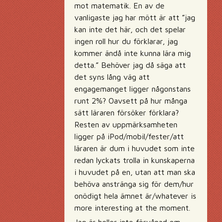
mot matematik. En av de
vanligaste jag har mött är att ”jag
kan inte det här, och det spelar
ingen roll hur du förklarar, jag
kommer ändå inte kunna lära mig
detta.” Behöver jag då säga att
det syns lång väg att
engagemanget ligger någonstans
runt 2%? Oavsett på hur många
sätt läraren försöker förklara?
Resten av uppmärksamheten
ligger på iPod/mobil/fester/att
läraren är dum i huvudet som inte
redan lyckats trolla in kunskaperna
i huvudet på en, utan att man ska
behöva anstränga sig för dem/hur
onödigt hela ämnet är/whatever is
more interesting at the moment.