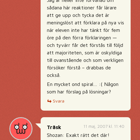
Jag är heller inte förvånad om
sådana här reaktioner får lärare
att ge upp och tycka det är
meningslöst att förklara på nya vis
när eleven inte har tänkt för fem
öre på den förra förklaringen —
och tyvärr får det förstås till följd
att majoriteten, som är oskyldiga
till ovanstående och som verkligen
försöker förstå – drabbas de
också.
En mycket ond spiral… :( Någon
som har förslag på lösningar?
Svara
11 maj, 2007 kl. 11:40
Träsk
Shozan: Exakt rätt det där!