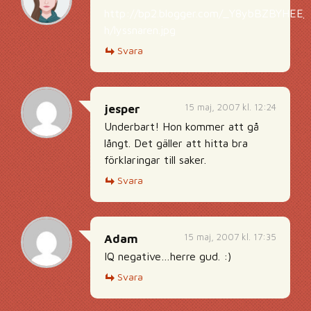
http://bp2.blogger.com/_Y8ybBZBYHE
h/lyssnaren.jpg
Svara
15 maj, 2007 kl. 12:24
jesper
Underbart! Hon kommer att gå
långt. Det gäller att hitta bra
förklaringar till saker.
Svara
15 maj, 2007 kl. 17:35
Adam
IQ negative…herre gud. :)
Svara