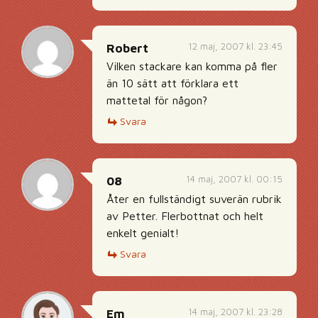
12 maj, 2007 kl. 23:45
Robert
Vilken stackare kan komma på fler
än 10 sätt att förklara ett
mattetal för någon?
Svara
14 maj, 2007 kl. 00:15
08
Åter en fullständigt suverän rubrik
av Petter. Flerbottnat och helt
enkelt genialt!
Svara
14 maj, 2007 kl. 23:28
Em