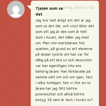
16 maj, 2007 kl. 17:32
Tjejen som sa
det
Jag tror helt ärligt att det är jag
som sa det där, och visst låter det
som att jag är den som är helt
dum i huvet, det håller jag med
om. Men min mattelärare fick
sparken, på grund av att eleverna
på skolan tyckte att han var för
dålig på att lära ut och dessutom
var han egentligen inte ens
behörig lärare. Han förklarade på
samma sätt om och om igen, fast
i olika tonlägen. Sen vi fick en ny
lärare har jag fått bättre
provresultat och alltså bättre
betyg. Så vem är dum i huvet nu?