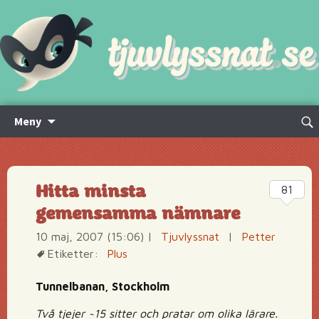
Hoppa
Sök
Meny
till
efte
innehåll
Hitta minsta
81
gemensamma nämnare
10 maj, 2007 (15:06)
|
Tjuvlyssnat
|
Petter
Etiketter:
Plus
Tunnelbanan, Stockholm
Två tjejer ~15 sitter och pratar om olika lärare.