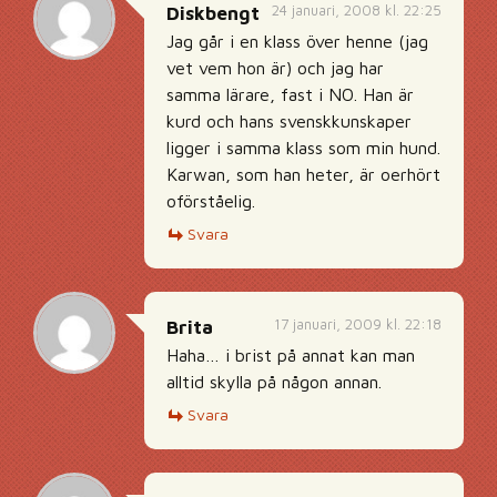
24 januari, 2008 kl. 22:25
Diskbengt
Jag går i en klass över henne (jag
vet vem hon är) och jag har
samma lärare, fast i NO. Han är
kurd och hans svenskkunskaper
ligger i samma klass som min hund.
Karwan, som han heter, är oerhört
oförståelig.
Svara
17 januari, 2009 kl. 22:18
Brita
Haha… i brist på annat kan man
alltid skylla på någon annan.
Svara