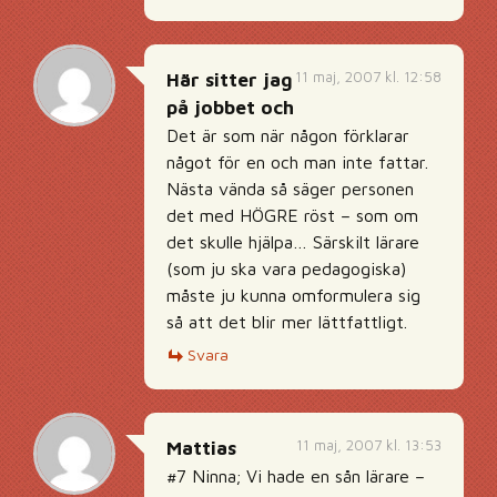
11 maj, 2007 kl. 12:58
Här sitter jag
på jobbet och
Det är som när någon förklarar
något för en och man inte fattar.
Nästa vända så säger personen
det med HÖGRE röst – som om
det skulle hjälpa… Särskilt lärare
(som ju ska vara pedagogiska)
måste ju kunna omformulera sig
så att det blir mer lättfattligt.
Svara
11 maj, 2007 kl. 13:53
Mattias
#7 Ninna; Vi hade en sån lärare –