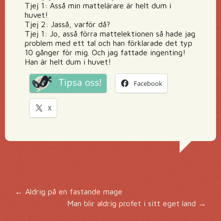
Tjej 1: Asså min mattelärare är helt dum i
huvet!
Tjej 2: Jasså, varför då?
Tjej 1: Jo, asså förra mattelektionen så hade jag
problem med ett tal och han förklarade det typ
10 gånger för mig. Och jag fattade ingenting!
Han är helt dum i huvet!
Tipsa oss!
Facebook
X
Inläggsnavigering
←
Aldrig på en fastande mage
Man blir aldrig profet i sitt eget land
→