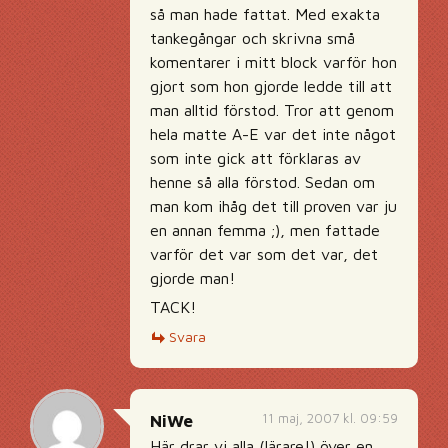
så man hade fattat. Med exakta
tankegångar och skrivna små
komentarer i mitt block varför hon
gjort som hon gjorde ledde till att
man alltid förstod. Tror att genom
hela matte A-E var det inte något
som inte gick att förklaras av
henne så alla förstod. Sedan om
man kom ihåg det till proven var ju
en annan femma ;), men fattade
varför det var som det var, det
gjorde man!
TACK!
Svara
11 maj, 2007 kl. 09:59
NiWe
Här drar vi alla (lärare!) över en