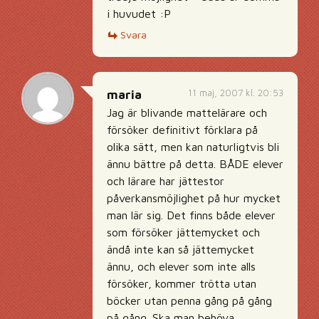
i huvudet :P
Svara
11 maj, 2007 kl. 20:53
maria
Jag är blivande mattelärare och
försöker definitivt förklara på
olika sätt, men kan naturligtvis bli
ännu bättre på detta. BÅDE elever
och lärare har jättestor
påverkansmöjlighet på hur mycket
man lär sig. Det finns både elever
som försöker jättemycket och
ändå inte kan så jättemycket
ännu, och elever som inte alls
försöker, kommer trötta utan
böcker utan penna gång på gång
på gång. Ska man behöva