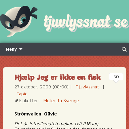
Hoppa
Sök
Meny
till
efte
innehåll
Hjælp Jeg er ikke en fisk
30
27 oktober, 2009 (08:00)
|
Tjuvlyssnat
|
Tapio
Etiketter:
Mellersta Sverige
Strömvallen, Gävle
Det är fotbollsmatch mellan två P16 lag.