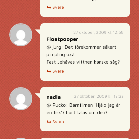
Svara
27 oktober, 2009 kl. 12:58
Floatpooper
@ jurg: Det förekommer säkert
pimpling oxå.
Fast Jehåvas vittnen kanske såg?
Svara
27 oktober, 2009 kl. 13:23
nadia
@ Pucko: Barnfilmen ’Hjälp jag är
en fisk’? hört talas om den?
Svara