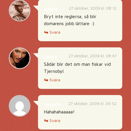
27 oktober, 2009 kl. 08:12
oxido
Bryt inte reglerna, så blir
domarens jobb lättare :)
Svara
27 oktober, 2009 kl. 08:47
Linda
Sådär blir det om man fiskar vid
Tjernobyl.
Svara
27 oktober, 2009 kl. 09:52
Josefin
Hahahahaaaaa!
Svara