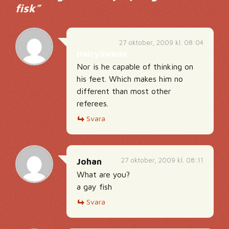
fisk
”
27 oktober, 2009 kl. 08:04
HairySwede
Nor is he capable of thinking on
his feet. Which makes him no
different than most other
referees.
Svara
27 oktober, 2009 kl. 08:11
Johan
What are you?
a gay fish
Svara