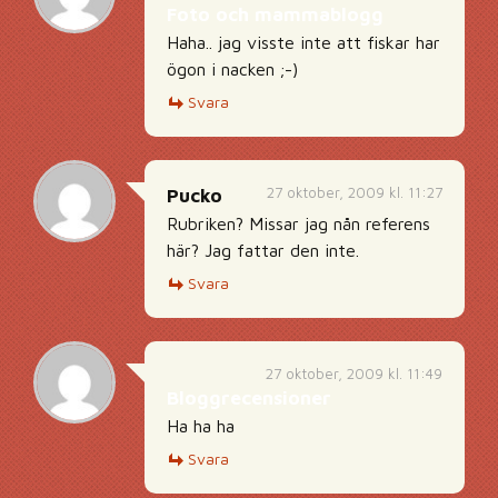
Foto och mammablogg
Haha.. jag visste inte att fiskar har
ögon i nacken ;-)
Svara
27 oktober, 2009 kl. 11:27
Pucko
Rubriken? Missar jag nån referens
här? Jag fattar den inte.
Svara
27 oktober, 2009 kl. 11:49
Bloggrecensioner
Ha ha ha
Svara