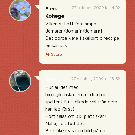
27 oktober, 2009 kl. 14:32
Elias
Kohage
Vilken stil att förolämpa
domaren/domar’n/domarn!
Det borde vara fiskekort direkt på
en sån sak!
Svara
27 oktober, 2009 kl. 15:52
Red
Hur är det med
biologikunskaperna i den här
spalten? Ni skolkade väl från dem,
kan jag förstå.
Hört talas om s.k. plattiskar?
Nähä, förstod det.
Be fröken visa en bild på en