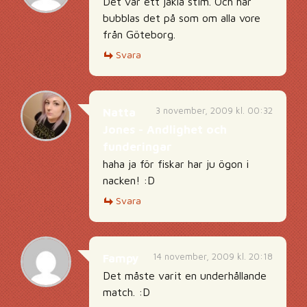
Det var ett jäkla stim. Och här
bubblas det på som om alla vore
från Göteborg.
Svara
3 november, 2009 kl. 00:32
Natta
Jones - Andlighet och
funderingar
haha ja för fiskar har ju ögon i
nacken! :D
Svara
14 november, 2009 kl. 20:18
Fampy
Det måste varit en underhållande
match. :D