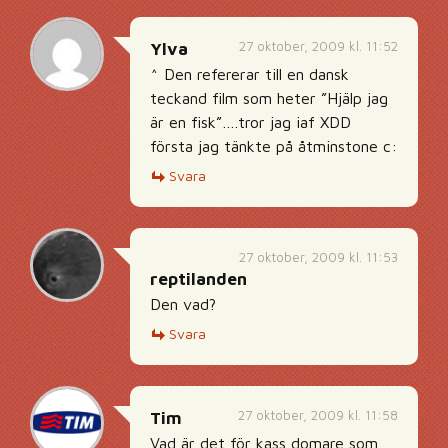
27 oktober, 2009 kl. 11:52
Ylva
^ Den refererar till en dansk
teckand film som heter ”Hjälp jag
är en fisk”….tror jag iaf XDD
första jag tänkte på åtminstone c:
Svara
27 oktober, 2009 kl. 11:53
reptilanden
Den vad?
Svara
27 oktober, 2009 kl. 11:58
Tim
Vad är det för kass domare som