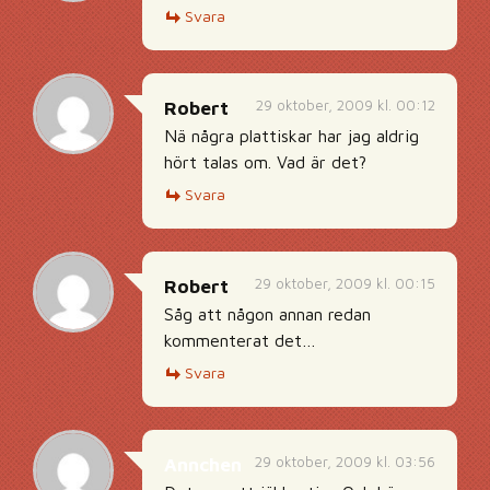
Svara
29 oktober, 2009 kl. 00:12
Robert
Nä några plattiskar har jag aldrig
hört talas om. Vad är det?
Svara
29 oktober, 2009 kl. 00:15
Robert
Såg att någon annan redan
kommenterat det…
Svara
29 oktober, 2009 kl. 03:56
Annchen