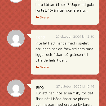
bara käftar tillbaka? Upp med gula
kortet. 16-åringar ska lära sig…
Svara
27 oktober, 2009 kl. 12:30
Tord
Inte lätt att hänga med i spelet
när lagen har en forward som bara
ligger och fiskar, på gränsen till
offside hela tiden..
Svara
27 oktober, 2009 kl. 12:46
jurg
Tur att han inte är en fisk, för det
finns nät i båda ändar av planen
och massor med drag på läktaren.