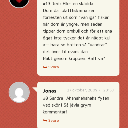
#19 Red: Eller en skädda.
Dom där plattfiskarna ser
förresten ut som ”vanliga” fiskar
när dom är yngre, men sedan
tippar dom omkull och för att ena
ögat inte tycker det är något kul
att bara se botten så ”vandrar”
det över till ovansidan.
Rakt genom kroppen. Ballt va?
Svara
27 oktober, 2009 kl. 20:53
Jonas
#8 Sandra: Ahahahahahaha fyfan
vad skön! Så jävla grym
kommentar!
Svara