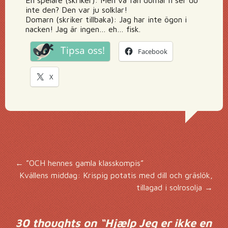
En spelare (skriker): Men va fan domar’n ser du
inte den? Den var ju solklar!
Domarn (skriker tillbaka): Jag har inte ögon i
nacken! Jag är ingen… eh… fisk.
Tipsa oss!
Facebook
X
Inläggsnavigering
←
”OCH hennes gamla klasskompis”
Kvällens middag: Krispig potatis med dill och gräslök,
tillagad i solrosolja
→
30 thoughts on “
Hjælp Jeg er ikke en