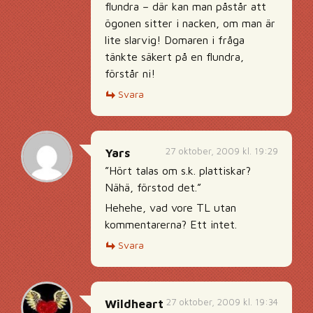
flundra – där kan man påstår att
ögonen sitter i nacken, om man är
lite slarvig! Domaren i fråga
tänkte säkert på en flundra,
förstår ni!
Svara
27 oktober, 2009 kl. 19:29
Yars
”Hört talas om s.k. plattiskar?
Nähä, förstod det.”
Hehehe, vad vore TL utan
kommentarerna? Ett intet.
Svara
27 oktober, 2009 kl. 19:34
Wildheart