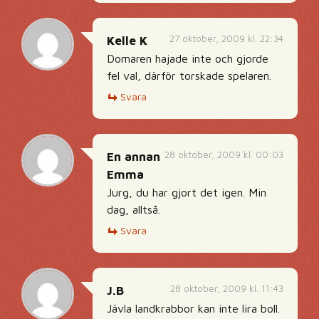
27 oktober, 2009 kl. 22:34
Kelle K
Domaren hajade inte och gjorde
fel val, därför torskade spelaren.
Svara
28 oktober, 2009 kl. 00:03
En annan
Emma
Jurg, du har gjort det igen. Min
dag, alltså.
Svara
28 oktober, 2009 kl. 11:43
J.B
Jävla landkrabbor kan inte lira boll.