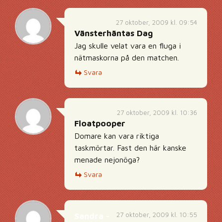
27 oktober, 2009 kl. 09:54
Vänsterhäntas Dag
Jag skulle velat vara en fluga i
nätmaskorna på den matchen.
Svara
27 oktober, 2009 kl. 10:36
Floatpooper
Domare kan vara riktiga
taskmörtar. Fast den här kanske
menade nejonöga?
Svara
27 oktober, 2009 kl. 10:55
Sandra -