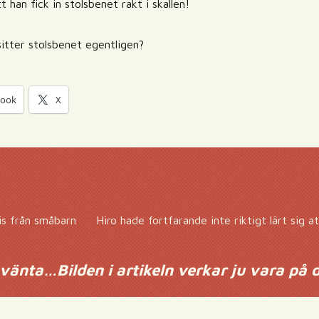
tt han fick in stolsbenet rakt i skallen!
sitter stolsbenet egentligen?
book
X
is från småbarn
Hiro hade fortfarande inte riktigt lärt sig 
änta…Bilden i artikeln verkar ju vara på d