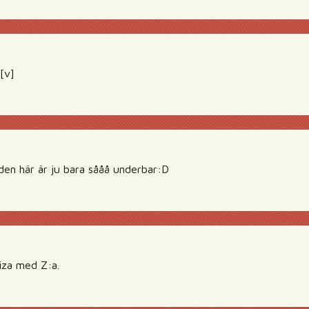
 [v]
 här är ju bara sååå underbar:D
iza med Z:a.