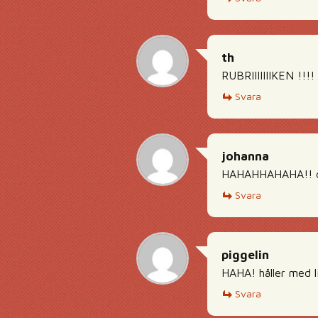
th
RUBRIIIIIIIKEN !!!!
Svara
johanna
HAHAHHAHAHA!! den
Svara
piggelin
HAHA! håller med l
Svara