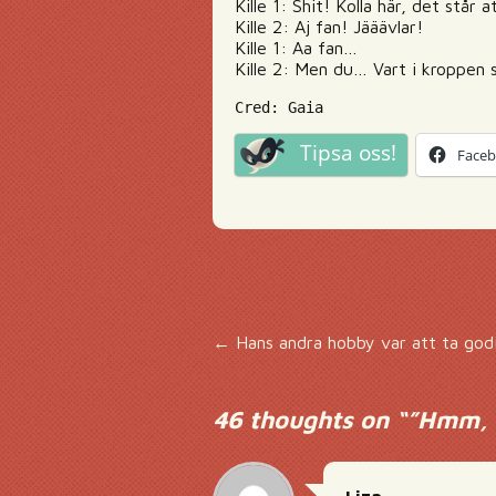
Kille 1: Shit! Kolla här, det står a
Kille 2: Aj fan! Jääävlar!
Kille 1: Aa fan…
Kille 2: Men du… Vart i kroppen 
Cred: Gaia
Tipsa oss!
Face
Inläggsnavigering
←
Hans andra hobby var att ta god
46 thoughts on “
”Hmm, v