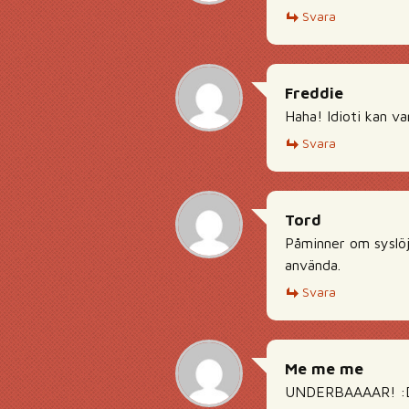
Svara
Freddie
Haha! Idioti kan va
Svara
Tord
Påminner om syslöj
använda.
Svara
Me me me
UNDERBAAAAR! :