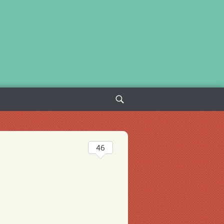
Sök
efter:
46