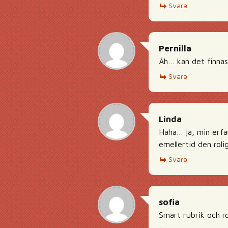
Svara
Pernilla
Äh… kan det finnas
Svara
Linda
Haha… ja, min erfa
emellertid den roli
Svara
sofia
Smart rubrik och rol