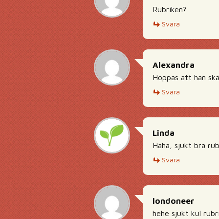
Rubriken?
Svara
Alexandra
Hoppas att han sk
Svara
Linda
Haha, sjukt bra rub
Svara
londoneer
hehe sjukt kul rubri