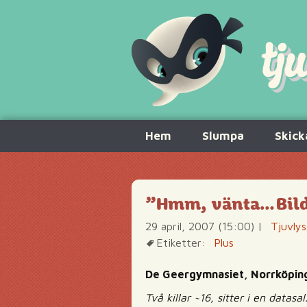
Hoppa
Hem
Slumpa
Skick
till
innehåll
”Hmm, vänta…Bilden
29 april, 2007 (15:00)
|
Tjuvlys
Etiketter:
Plus
De Geergymnasiet, Norrköpin
Två killar ~16, sitter i en datas