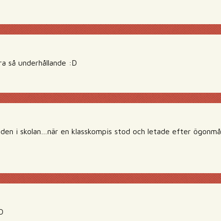
ra så underhållande :D
den i skolan…när en klasskompis stod och letade efter ögonm
D