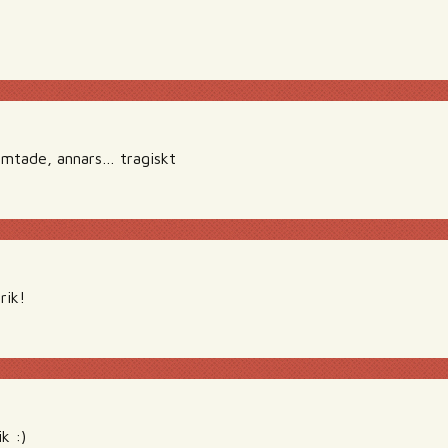
ämtade, annars… tragiskt
rik!
k :)