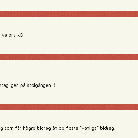
n va bra xD
ntagligen på stolgången ;)
g som får högre bidrag än de flesta ”vanliga” bidrag…