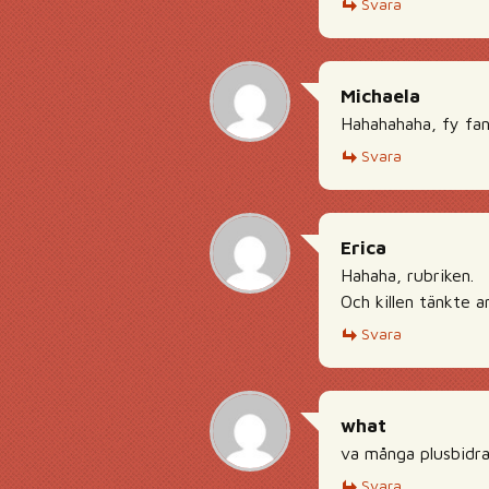
Svara
Michaela
Hahahahaha, fy fa
Svara
Erica
Hahaha, rubriken.
Och killen tänkte a
Svara
what
va många plusbidra
Svara