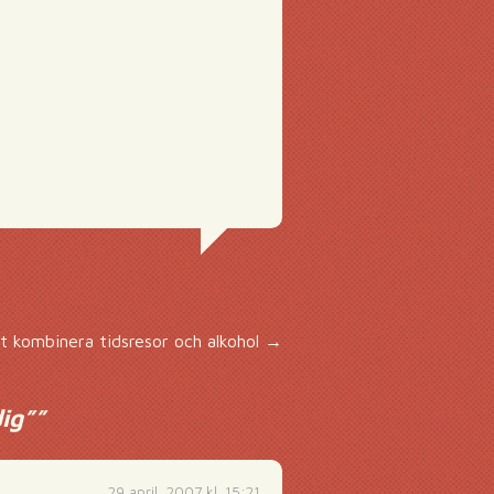
att kombinera tidsresor och alkohol
→
ig”
”
29 april, 2007 kl. 15:21