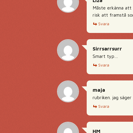
Liza
Måste erkänna att 
risk att framstå 
Svara
Sirrsarrsurr
Smart typ…
Svara
maja
rubriken. jag säger
Svara
HM