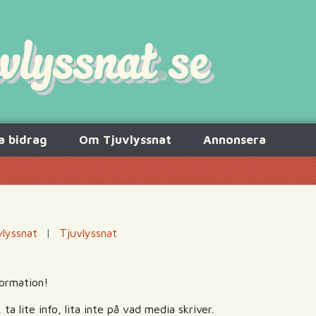
a bidrag
Om Tjuvlyssnat
Annonsera
vlyssnat
|
Tjuvlyssnat
formation!
 lite info, lita inte på vad media skriver.