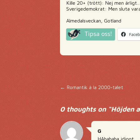
Kille 20+ (trött): Nej men ärligt… 
Sverigedemokrat: Men sluta vara
Almedalsveckan, Gotland
Tipsa oss!
Face
Inläggsnavigering
←
Romantik à la 2000-talet
0 thoughts on “
Höjden a
G
HAhahaha idioot