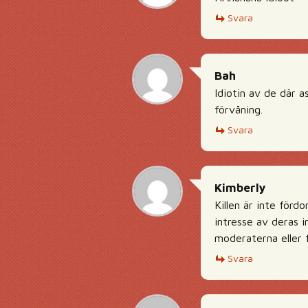
Svara
Bah
Idiotin av de där a
förvåning.
Svara
Kimberly
Killen är inte förd
intresse av deras 
moderaterna eller f
Svara