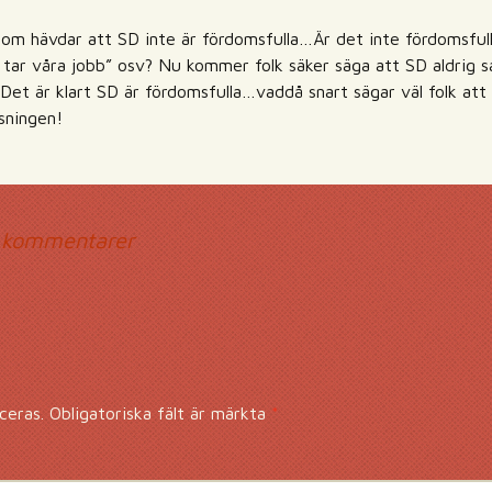
i som hävdar att SD inte är fördomsfulla…Är det inte fördomsful
re tar våra jobb” osv? Nu kommer folk säker säga att SD aldrig
 Det är klart SD är fördomsfulla…vaddå snart sägar väl folk att
sningen!
mmentarsnavigerin
 kommentarer
ceras.
Obligatoriska fält är märkta
*