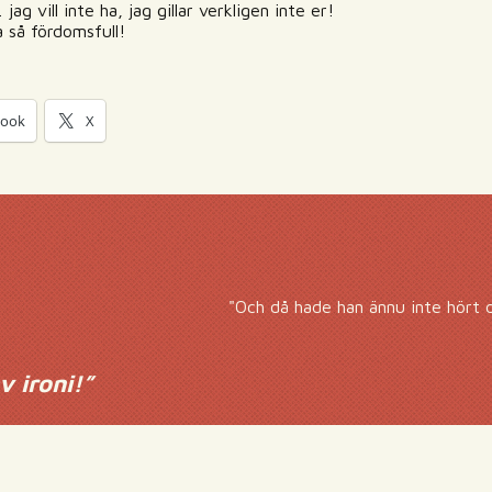
jag vill inte ha, jag gillar verkligen inte er!
 så fördomsfull!
book
X
"Och då hade han ännu inte hört 
v ironi!
”