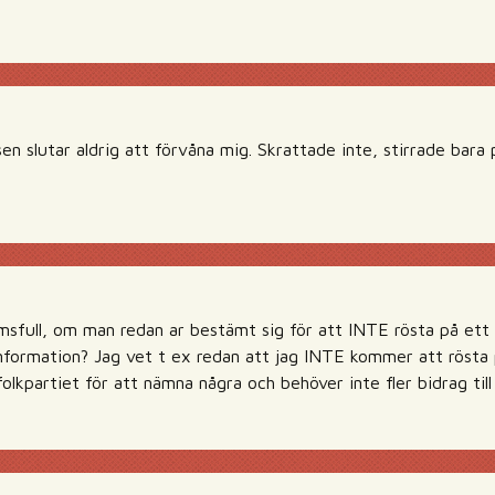
sen slutar aldrig att förvåna mig. Skrattade inte, stirrade bar
omsfull, om man redan ar bestämt sig för att INTE rösta på ett 
information? Jag vet t ex redan att jag INTE kommer att röst
olkpartiet för att nämna några och behöver inte fler bidrag til