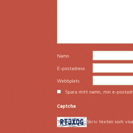
Namn
*
E-postadress
*
Webbplats
Spara mitt namn, min e-postadre
Captcha
*
Skriv texten som visa