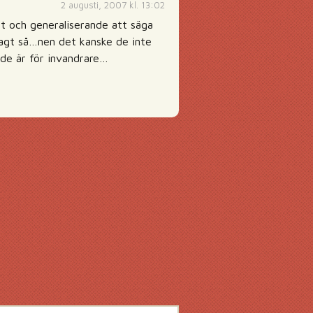
2 augusti, 2007 kl. 13:02
lt och generaliserande att säga
 sagt så…nen det kanske de inte
 de är för invandrare…
g