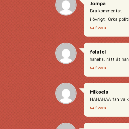
Jompa
Bra kommentar.
i övrigt: Orka politi
Svara
falafel
hahaha, rätt åt ha
Svara
Mikaela
HAHAHAA fan va kul
Svara