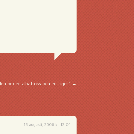
den om en albatross och en tiger"
→
18 augusti, 2006 kl. 12:04