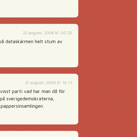
22 augusti, 2006 kl. 00:25
a på dataskärmen helt stum av
31 augusti, 2006 kl. 16:17
visst parti vad har man då för
a på sverigedemokraterna,
l pappersinsamlingen.