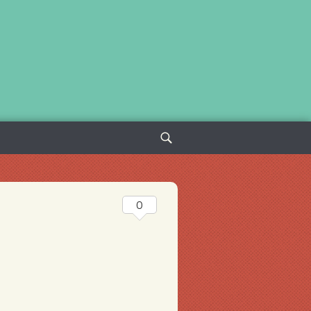
Sök
efter:
0