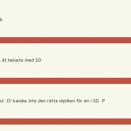
k.
n. åt helvete med SD
 :D! kanske inte den rätta repliken för en i SD :P