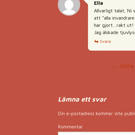
Ella
Allvarligt talat; N
att ”alla invandra
har gjort…rakt ut!
Jag älskade tjuvlys
Svara
Ko
← Äldre
Lämna ett svar
Din e-postadress kommer inte publi
Kommentar
*