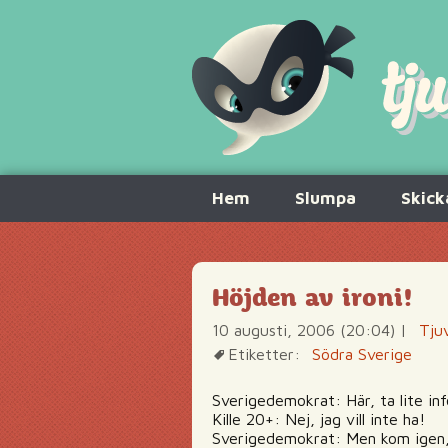
Hoppa
Hem
Slumpa
Skick
till
innehåll
Höjden av ironi!
10 augusti, 2006 (20:04)
|
Tju
Etiketter:
Södra Sverige
Sverigedemokrat: Här, ta lite in
Kille 20+: Nej, jag vill inte ha!
Sverigedemokrat: Men kom igen, ta