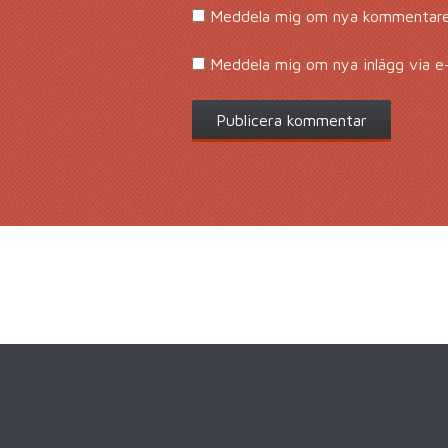
Meddela mig om nya kommentarer
Meddela mig om nya inlägg via e