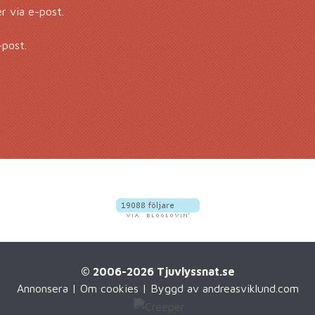
 via e-post.
-post.
© 2006-2026 Tjuvlyssnat.se
Annonsera
|
Om cookies
| Byggd av
andreasviklund.com