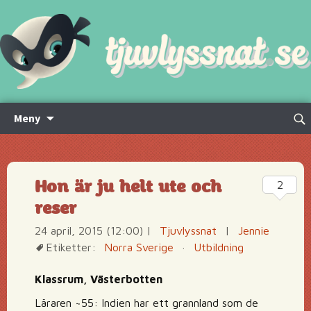
Hoppa
Sök
Meny
till
efte
innehåll
Hon är ju helt ute och
2
reser
24 april, 2015 (12:00)
|
Tjuvlyssnat
|
Jennie
Etiketter:
Norra Sverige
·
Utbildning
Klassrum, Västerbotten
Läraren ~55: Indien har ett grannland som de