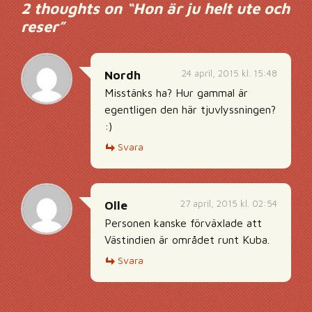
2 thoughts on “
Hon är ju helt ute och
reser
”
24 april, 2015 kl. 15:48
Nordh
Misstänks ha? Hur gammal är
egentligen den här tjuvlyssningen?
:)
Svara
27 april, 2015 kl. 02:54
Olle
Personen kanske förväxlade att
Västindien är området runt Kuba.
Svara