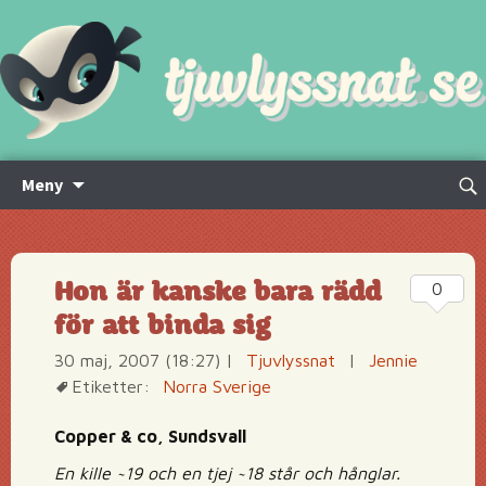
Hoppa
Sök
Meny
till
efte
innehåll
Hon är kanske bara rädd
0
för att binda sig
30 maj, 2007 (18:27)
|
Tjuvlyssnat
|
Jennie
Etiketter:
Norra Sverige
Copper & co, Sundsvall
En kille ~19 och en tjej ~18 står och hånglar.