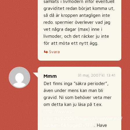
samlats i livmodern inför eventuell
graviditet redan börjat komma ut,
så då är kroppen antagligen inte
redo. spermier överlever vad jag
vet några dagar (max) inne i
livmoder, och det räcker ju inte
för att möta ett nytt ägg.
Svara
31 maj, 2007 kl. 13:41
Mmm
Det finns inga ”säkra perioder”,
även under mens kan man bli
gravid. Ni som behöver veta mer
om detta kan ju läsa på t.ex.
http://www.p-
piller.nu/p2006/fragaeva/visasvar.asp?
subKat=6&frageID=1771
. Have