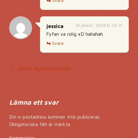
Svara
24 januari, 2009 kl. 20:31
jessica
Fyfan va rolig xD hahahah
Svara
Kommentarsnavig
← Äldre kommentarer
Lämna ett svar
Din e-postadress kommer inte publiceras.
Obligatoriska fält är märkta
*
Kommentar
*