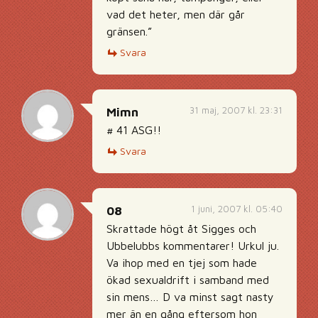
vad det heter, men där går
gränsen.”
Svara
31 maj, 2007 kl. 23:31
Mimn
# 41 ASG!!
Svara
1 juni, 2007 kl. 05:40
08
Skrattade högt åt Sigges och
Ubbelubbs kommentarer! Urkul ju.
Va ihop med en tjej som hade
ökad sexualdrift i samband med
sin mens… D va minst sagt nasty
mer än en gång eftersom hon