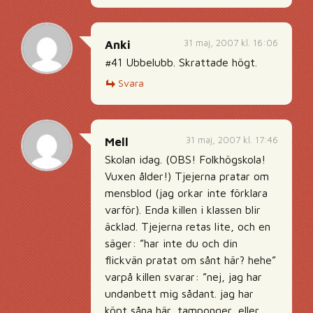
31 maj, 2007 kl. 16:06
Anki
#41 Ubbelubb. Skrattade högt.
Svara
31 maj, 2007 kl. 17:46
Mell
Skolan idag. (OBS! Folkhögskola!
Vuxen ålder!) Tjejerna pratar om
mensblod (jag orkar inte förklara
varför). Enda killen i klassen blir
äcklad. Tjejerna retas lite, och en
säger: ”har inte du och din
flickvän pratat om sånt här? hehe”
varpå killen svarar: ”nej, jag har
undanbett mig sådant. jag har
köpt såna här, tamponger, eller