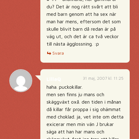
du? Det är nog rätt svårt att bli
med barn genom att ha sex när
man har mens, eftersom det som
skulle blivit barn då redan är på
väg ut, och det är ca två veckor
till nästa ägglossning. :p
Svara
31 maj, 2007 kl. 11:25
LillaQ
haha. puckokillar.
men sen finns ju mans och
skäggväxt oxå. den tiden i månan
då killar får proppa i sig ohämmat
med choklad. ja, vet inte om detta
exicerar men min vän J brukar
säga att han har mans och