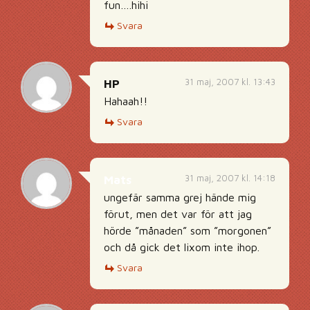
fun….hihi
Svara
31 maj, 2007 kl. 13:43
HP
Hahaah!!
Svara
31 maj, 2007 kl. 14:18
Mats
ungefär samma grej hände mig
förut, men det var för att jag
hörde ”månaden” som ”morgonen”
och då gick det lixom inte ihop.
Svara