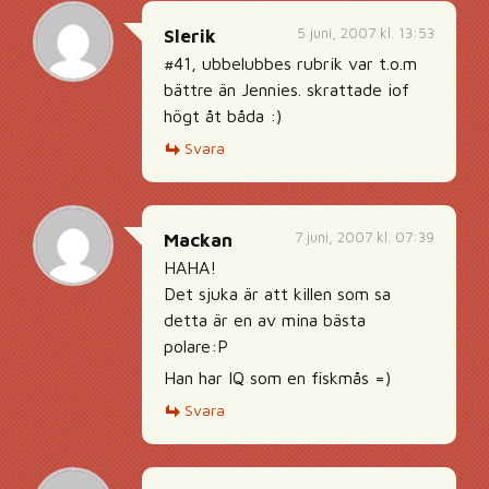
5 juni, 2007 kl. 13:53
Slerik
#41, ubbelubbes rubrik var t.o.m
bättre än Jennies. skrattade iof
högt åt båda :)
Svara
7 juni, 2007 kl. 07:39
Mackan
HAHA!
Det sjuka är att killen som sa
detta är en av mina bästa
polare:P
Han har IQ som en fiskmås =)
Svara