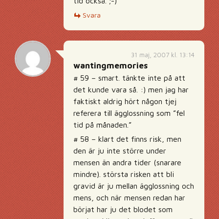
tid också. ;-)
Svara
31 maj, 2007 kl. 13:14
wantingmemories
# 59 – smart. tänkte inte på att
det kunde vara så. :) men jag har
faktiskt aldrig hört någon tjej
referera till ägglossning som ”fel
tid på månaden.”
# 58 – klart det finns risk, men
den är ju inte större under
mensen än andra tider (snarare
mindre). största risken att bli
gravid är ju mellan ägglossning och
mens, och när mensen redan har
börjat har ju det blodet som