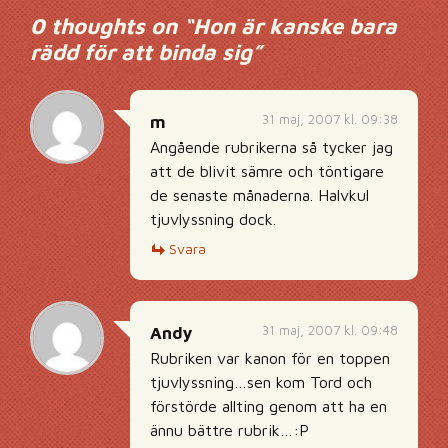
0 thoughts on “
Hon är kanske bara
rädd för att binda sig
”
31 maj, 2007 kl. 09:38
m
Angående rubrikerna så tycker jag
att de blivit sämre och töntigare
de senaste månaderna. Halvkul
tjuvlyssning dock.
Svara
31 maj, 2007 kl. 09:48
Andy
Rubriken var kanon för en toppen
tjuvlyssning…sen kom Tord och
förstörde allting genom att ha en
ännu bättre rubrik…:P