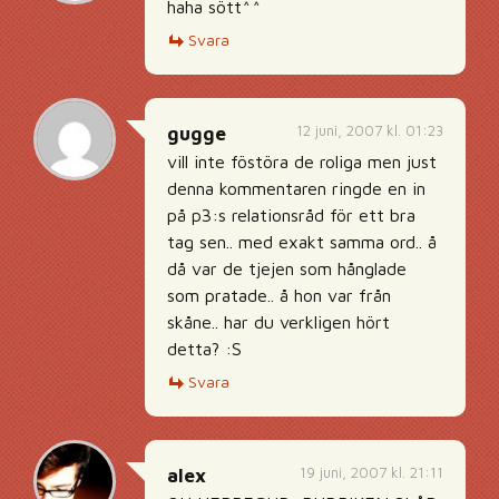
haha sött^^
Svara
12 juni, 2007 kl. 01:23
gugge
vill inte föstöra de roliga men just
denna kommentaren ringde en in
på p3:s relationsråd för ett bra
tag sen.. med exakt samma ord.. å
då var de tjejen som hånglade
som pratade.. å hon var från
skåne.. har du verkligen hört
detta? :S
Svara
19 juni, 2007 kl. 21:11
alex