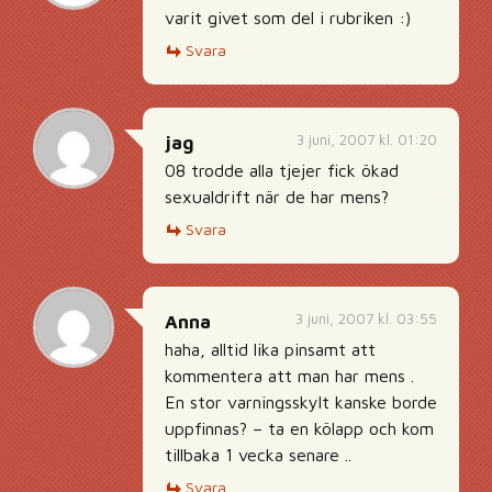
varit givet som del i rubriken :)
Svara
3 juni, 2007 kl. 01:20
jag
08 trodde alla tjejer fick ökad
sexualdrift när de har mens?
Svara
3 juni, 2007 kl. 03:55
Anna
haha, alltid lika pinsamt att
kommentera att man har mens .
En stor varningsskylt kanske borde
uppfinnas? – ta en kölapp och kom
tillbaka 1 vecka senare ..
Svara