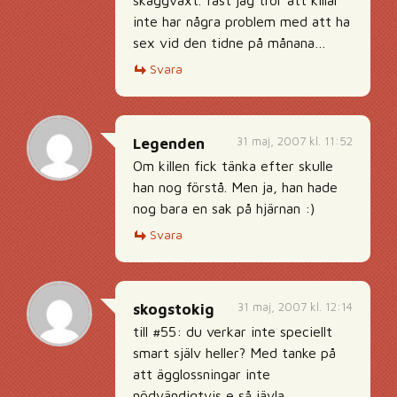
skäggväxt. fast jag tror att killar
inte har några problem med att ha
sex vid den tidne på månana…
Svara
31 maj, 2007 kl. 11:52
Legenden
Om killen fick tänka efter skulle
han nog förstå. Men ja, han hade
nog bara en sak på hjärnan :)
Svara
31 maj, 2007 kl. 12:14
skogstokig
till #55: du verkar inte speciellt
smart själv heller? Med tanke på
att ägglossningar inte
nödvändigtvis e så jävla