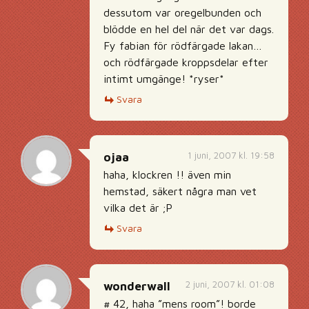
dessutom var oregelbunden och
blödde en hel del när det var dags.
Fy fabian för rödfärgade lakan…
och rödfärgade kroppsdelar efter
intimt umgänge! *ryser*
Svara
1 juni, 2007 kl. 19:58
ojaa
haha, klockren !! även min
hemstad, säkert några man vet
vilka det är ;P
Svara
2 juni, 2007 kl. 01:08
wonderwall
# 42, haha ”mens room”! borde