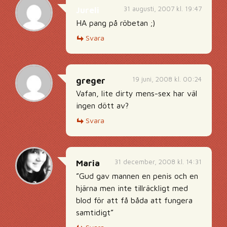
31 augusti, 2007 kl. 19:47
Jureli
HA pang på röbetan ;)
Svara
19 juni, 2008 kl. 00:24
greger
Vafan, lite dirty mens-sex har väl
ingen dött av?
Svara
31 december, 2008 kl. 14:31
Maria
”Gud gav mannen en penis och en
hjärna men inte tillräckligt med
blod för att få båda att fungera
samtidigt”