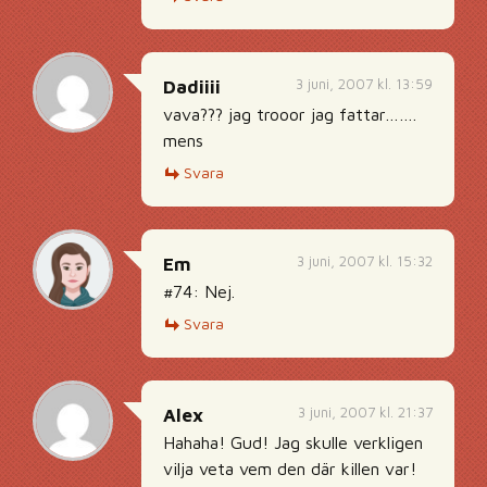
3 juni, 2007 kl. 13:59
Dadiiii
vava??? jag trooor jag fattar…….
mens
Svara
3 juni, 2007 kl. 15:32
Em
#74: Nej.
Svara
3 juni, 2007 kl. 21:37
Alex
Hahaha! Gud! Jag skulle verkligen
vilja veta vem den där killen var!