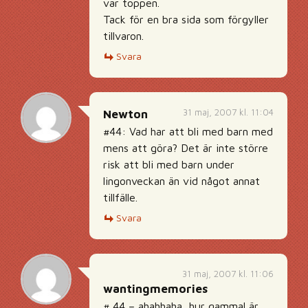
var toppen.
Tack för en bra sida som förgyller
tillvaron.
Svara
31 maj, 2007 kl. 11:04
Newton
#44: Vad har att bli med barn med
mens att göra? Det är inte större
risk att bli med barn under
lingonveckan än vid något annat
tillfälle.
Svara
31 maj, 2007 kl. 11:06
wantingmemories
# 44 – ahahhaha, hur gammal är