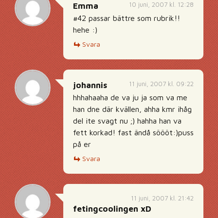
10 juni, 2007 kl. 12:28
Emma
#42 passar bättre som rubrik!!
hehe :)
Svara
11 juni, 2007 kl. 09:22
johannis
hhhahaaha de va ju ja som va me
han dne där kvällen, ahha kmr ihåg
del ite svagt nu ;) hahha han va
fett korkad! fast ändå söööt:)puss
på er
Svara
11 juni, 2007 kl. 21:42
fetingcoolingen xD