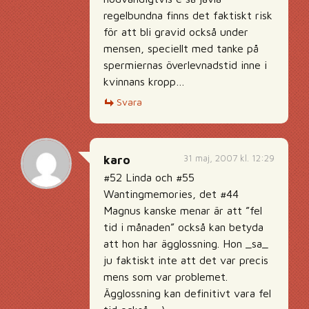
regelbundna finns det faktiskt risk
för att bli gravid också under
mensen, speciellt med tanke på
spermiernas överlevnadstid inne i
kvinnans kropp…
Svara
31 maj, 2007 kl. 12:29
karo
#52 Linda och #55
Wantingmemories, det #44
Magnus kanske menar är att ”fel
tid i månaden” också kan betyda
att hon har ägglossning. Hon _sa_
ju faktiskt inte att det var precis
mens som var problemet.
Ägglossning kan definitivt vara fel