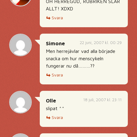
OH HERREGUD, RUBRIKEN SLÅR
ALLT! XDXD
Svara
22 juni, 2007 kl. 00:29
Simone
Men herrejävlar vad alla började
snacka om hur menscykeln
fungerar nu då………??
Svara
18 juli, 2007 kl. 23:11
Olle
slipat ^^
Svara