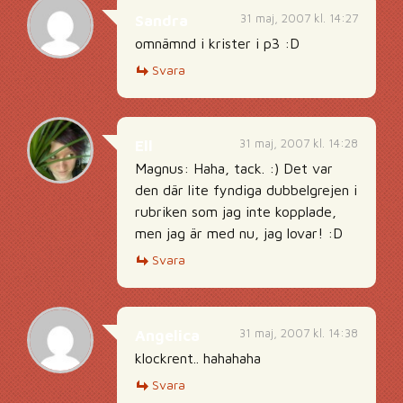
31 maj, 2007 kl. 14:27
Sandra
omnämnd i krister i p3 :D
Svara
31 maj, 2007 kl. 14:28
Ell
Magnus: Haha, tack. :) Det var
den där lite fyndiga dubbelgrejen i
rubriken som jag inte kopplade,
men jag är med nu, jag lovar! :D
Svara
31 maj, 2007 kl. 14:38
Angelica
klockrent.. hahahaha
Svara