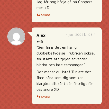
Jag får nog börja gå på Coppers
mer xD
Svara
4 juni, 2007 kl. 08:41
Alex
#45
”Sen finns det en härlig
dubbelbetydelse i rubriken också,
förutsatt att tjejen använder
bindor och inte tamponger.”
Det menar du inte! Tur att det
finns såna som dig som kan
klargöra allt sånt där finurligt för
oss andra XD
Svara