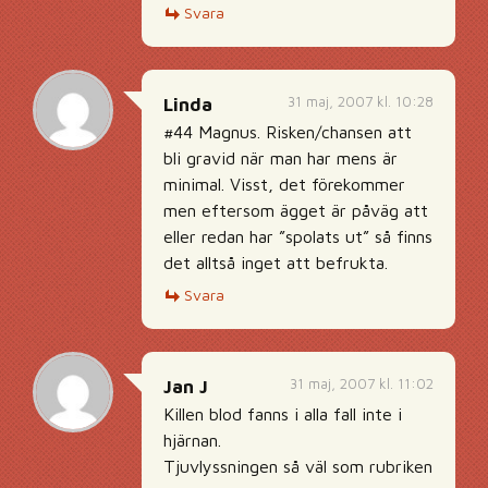
Svara
31 maj, 2007 kl. 10:28
Linda
#44 Magnus. Risken/chansen att
bli gravid när man har mens är
minimal. Visst, det förekommer
men eftersom ägget är påväg att
eller redan har ”spolats ut” så finns
det alltså inget att befrukta.
Svara
31 maj, 2007 kl. 11:02
Jan J
Killen blod fanns i alla fall inte i
hjärnan.
Tjuvlyssningen så väl som rubriken