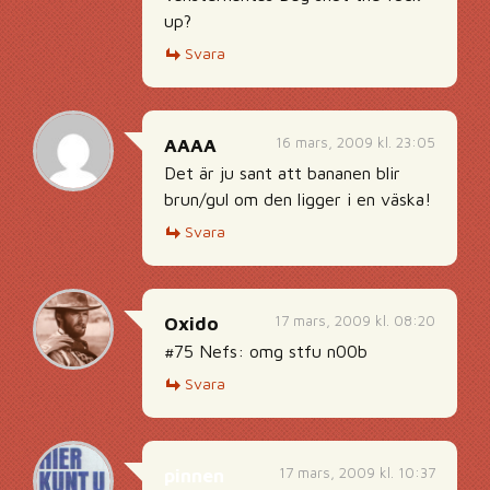
up?
Svara
16 mars, 2009 kl. 23:05
AAAA
Det är ju sant att bananen blir
brun/gul om den ligger i en väska!
Svara
17 mars, 2009 kl. 08:20
Oxido
#75 Nefs: omg stfu n00b
Svara
17 mars, 2009 kl. 10:37
pinnen