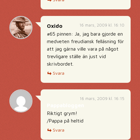
16 mars, 2009 kl. 16:10
Oxido
#65 pinnen: Ja, jag bara gjorde en
medveten freudiansk felläsning för
att jag gärna ville vara på något
trevligare ställe än just vid
skrivbordet.
Svara
16 mars, 2009 kl. 16:15
Pappabloggen
Riktigt grym!
/Pappa på heltid
Svara