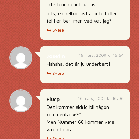
inte fenomenet barlast.
Iofs, en helbar last är inte heller
fel i en bar, men vad vet jag?
Svara
16 mars, 2009 kl. 15:54
Josefin
Hahaha, det är ju underbart!
Svara
16 mars, 2009 kl. 16:06
Flurp
Det kommer aldrig bli någon
kommentar #70.
Men Nummer 68 kommer vara
väldigt nära.
Svara