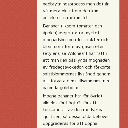
nedbrytningsprocess men det är
väl mera oklart om den kan
accelereras mekaniskt.
Bananer (liksom tomater och
äpplen) avger extra mycket
mognadshormon för frukter och
blommor i form av gasen eten
(etylen), så Wildheart har rätt i
att man kan påskynda mognaden
av fredagsavokadon och förkorta
snittblommornas livslängd genom
att förvara dem tillsammans med
nämnda guleböjar.
Mogna bananer har för övrigt
alldeles för högt GI för att
konsumeras av den medvetna
fjortisen, så dessa båda behöver
uppgraderas för att uppnå