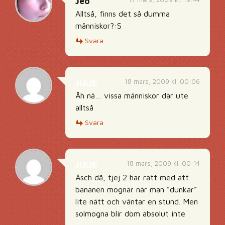
Jeo
Alltså, finns det så dumma
människor?:S
Svara
18 mars, 2009 kl. 00:06
JULIE
Åh nä… vissa människor där ute
alltså
Svara
18 mars, 2009 kl. 00:14
JULIE
Äsch då, tjej 2 har rätt med att
bananen mognar när man ”dunkar”
lite nätt och väntar en stund. Men
solmogna blir dom absolut inte