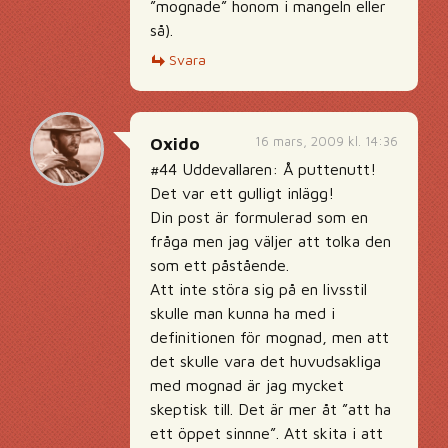
”mognade” honom i mangeln eller
så).
Svara
16 mars, 2009 kl. 14:36
Oxido
#44 Uddevallaren: Å puttenutt!
Det var ett gulligt inlägg!
Din post är formulerad som en
fråga men jag väljer att tolka den
som ett påstående.
Att inte störa sig på en livsstil
skulle man kunna ha med i
definitionen för mognad, men att
det skulle vara det huvudsakliga
med mognad är jag mycket
skeptisk till. Det är mer åt ”att ha
ett öppet sinnne”. Att skita i att