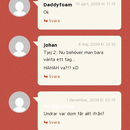
10 april, 2009 kl. 11:19
Daddyfoam
Ok
Svara
8 maj, 2009 kl. 23:32
johan
Tjej 2: Nu behöver man bara
vänta ett tag…
HAHAH va?!? xD
Svara
1 december, 2009 kl. 02:15
Mr.Ingenting
Undrar var dom får allt ifrån?
Svara