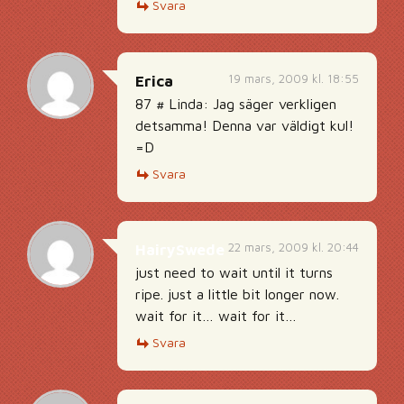
Svara
19 mars, 2009 kl. 18:55
Erica
87 # Linda: Jag säger verkligen
detsamma! Denna var väldigt kul!
=D
Svara
22 mars, 2009 kl. 20:44
HairySwede
just need to wait until it turns
ripe. just a little bit longer now.
wait for it… wait for it…
Svara