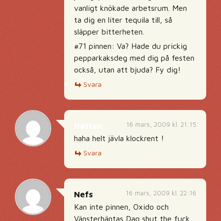
vanligt knökade arbetsrum. Men
ta dig en liter tequila till, så
släpper bitterheten.
#71 pinnen: Va? Hade du prickig
pepparkaksdeg med dig på festen
också, utan att bjuda? Fy dig!
Svara
16 mars, 2009 kl. 21:15
Hatten
haha helt jävla klockrent !
Svara
16 mars, 2009 kl. 22:16
Nefs
Kan inte pinnen, Oxido och
Vänsterhäntas Dag shut the fuck