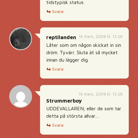
tidstypisk status.
Svara
16 mars, 2009 kl. 13:26
reptilanden
Låter som om någon skickat in sin
dröm. Tyvärr. Sluta ät så mycket
innan du lägger dig.
Svara
16 mars, 2009 kl. 13:26
Strummerboy
UDDEVALLAREN; eller de som tar
detta på största allvar…
Svara