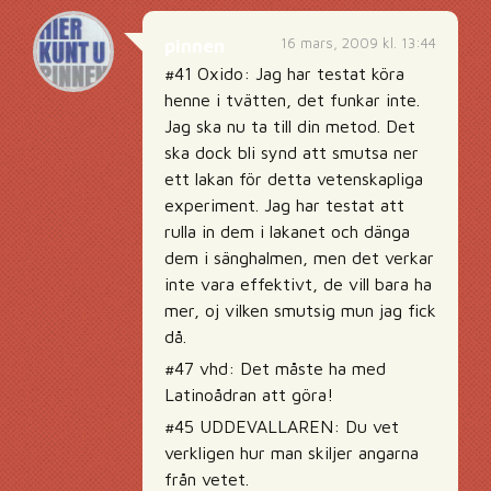
16 mars, 2009 kl. 13:44
pinnen
#41 Oxido: Jag har testat köra
henne i tvätten, det funkar inte.
Jag ska nu ta till din metod. Det
ska dock bli synd att smutsa ner
ett lakan för detta vetenskapliga
experiment. Jag har testat att
rulla in dem i lakanet och dänga
dem i sänghalmen, men det verkar
inte vara effektivt, de vill bara ha
mer, oj vilken smutsig mun jag fick
då.
#47 vhd: Det måste ha med
Latinoådran att göra!
#45 UDDEVALLAREN: Du vet
verkligen hur man skiljer angarna
från vetet.