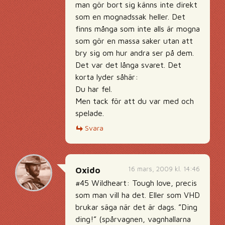
man gör bort sig känns inte direkt
som en mognadssak heller. Det
finns många som inte alls är mogna
som gör en massa saker utan att
bry sig om hur andra ser på dem.
Det var det långa svaret. Det
korta lyder såhär:
Du har fel.
Men tack för att du var med och
spelade.
Svara
16 mars, 2009 kl. 14:46
Oxido
#45 Wildheart: Tough love, precis
som man vill ha det. Eller som VHD
brukar säga när det är dags. ”Ding
ding!” (spårvagnen, vagnhallarna