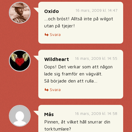
16 mars, 2009 kl. 14:47
Oxido
…och bröst! Alltså inte på wilgot
utan på tjejer!
Svara
16 mars, 2009 kl. 14:55
Wildheart
Oops! Det verkar som att någon
lade sig framför en vägvält.
Så började den att rulla…
Svara
16 mars, 2009 kl. 14:58
Mås
Pinnen, åt vilket håll snurrar din
torktumlare?