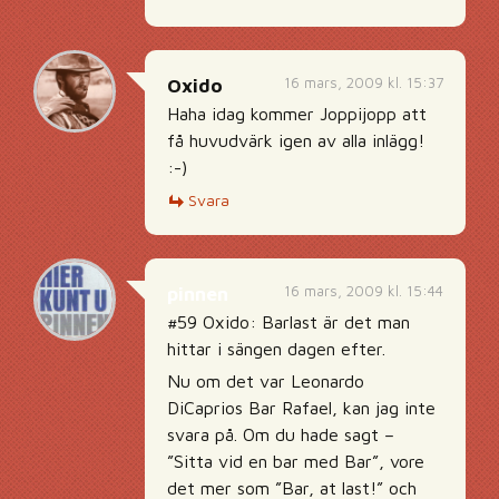
16 mars, 2009 kl. 15:37
Oxido
Haha idag kommer Joppijopp att
få huvudvärk igen av alla inlägg!
:-)
Svara
16 mars, 2009 kl. 15:44
pinnen
#59 Oxido: Barlast är det man
hittar i sängen dagen efter.
Nu om det var Leonardo
DiCaprios Bar Rafael, kan jag inte
svara på. Om du hade sagt –
”Sitta vid en bar med Bar”, vore
det mer som ”Bar, at last!” och