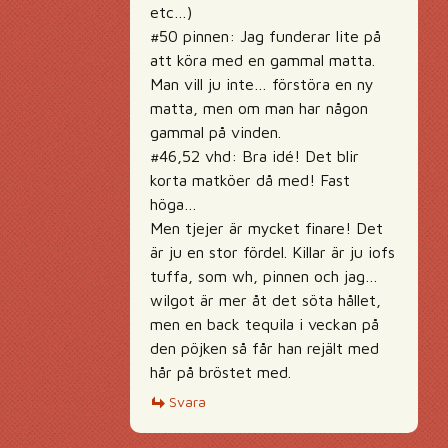
etc…)
#50 pinnen: Jag funderar lite på
att köra med en gammal matta.
Man vill ju inte… förstöra en ny
matta, men om man har någon
gammal på vinden.
#46,52 vhd: Bra idé! Det blir
korta matköer då med! Fast
höga…
Men tjejer är mycket finare! Det
är ju en stor fördel. Killar är ju iofs
tuffa, som wh, pinnen och jag…
wilgot är mer åt det söta hållet,
men en back tequila i veckan på
den pöjken så får han rejält med
hår på bröstet med.
Svara