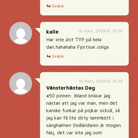
Svara
16 mars, 2009 kl. 13:56
kalle
Har inte ätit TYP på hela
dan..hahahaha Fjortisar..roliga
Svara
16 mars, 2009 kl. 14:29
Vänsterhäntas Dag
#50 pinnen: ibland önskar jag
nästan att jag var man, men det
kanske funkar på pojkar också, så
jag kan få lite dirty lammkött i
sänghalmen (holländaren är mogen.
Nej, det var inte jag som