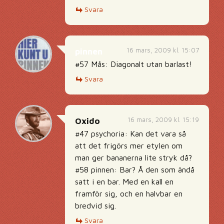
Svara
16 mars, 2009 kl. 15:07
pinnen
#57 Mås: Diagonalt utan barlast!
Svara
16 mars, 2009 kl. 15:19
Oxido
#47 psychoria: Kan det vara så
att det frigörs mer etylen om
man ger bananerna lite stryk då?
#58 pinnen: Bar? Å den som ändå
satt i en bar. Med en kall en
framför sig, och en halvbar en
bredvid sig.
Svara