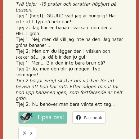
Två tjejer ~15 pratar och skrattar högljutt på
bussen.
Tjej 1 (högt): GUUUD vad jag är hungrig! Har
inte ätit typ på hela dan!
Tjej 2: Jag har en banan i väskan men den är
HELT grön.
Tjej 1: Nej, men då vill jag inte ha den. Jag hatar
gröna bananer…
Tjej 2: Men om du lägger den i väskan och
skakar så… ja, då blir den ju gul!
Tjej 1: Men… Blir den inte bara brun då?
Tjej 2: Jo, men den blir ju mogen. Typ
solmogen!
Tjej 2 börjar ivrigt skakar om väskan för att
bevisa att hon har rätt. Efter någon minut tar
hon upp bananen igen, som fortfarande är helt
grön.
Tjej 2: Nu behöver man bara vänta ett tag…
Tipsa oss!
Facebook
X