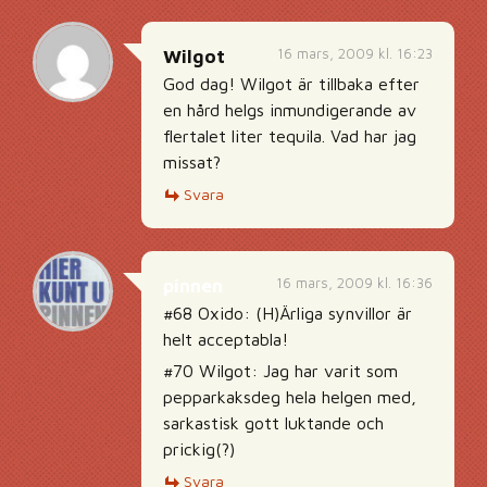
16 mars, 2009 kl. 16:23
Wilgot
God dag! Wilgot är tillbaka efter
en hård helgs inmundigerande av
flertalet liter tequila. Vad har jag
missat?
Svara
16 mars, 2009 kl. 16:36
pinnen
#68 Oxido: (H)Ärliga synvillor är
helt acceptabla!
#70 Wilgot: Jag har varit som
pepparkaksdeg hela helgen med,
sarkastisk gott luktande och
prickig(?)
Svara