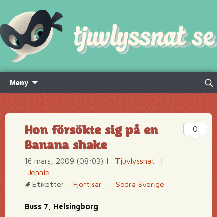
Hoppa
Sök
Meny
till
efte
innehåll
Hon försökte sig på en
0
Banana shake
16 mars, 2009 (08:03)
|
Tjuvlyssnat
|
Jennie
Etiketter:
Fjortisar
·
Södra Sverige
Buss 7, Helsingborg