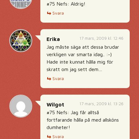
#75 Nefs: Aldrig!
Svara
17 mars, 2009 kl. 12:46
Erika
Jag måste säga att dessa brudar
verkligen var smarta idag.. :-)
Hade inte kunnat hålla mig för
skratt om jag sett dem…
Svara
17 mars, 2009 kl. 13:26
Wilgot
#75 Nefs: Jag får alltså
fortfarande hålla på med allsköns
dumheter!
Svara