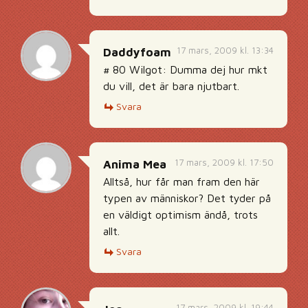
17 mars, 2009 kl. 13:34
Daddyfoam
# 80 Wilgot: Dumma dej hur mkt
du vill, det är bara njutbart.
Svara
17 mars, 2009 kl. 17:50
Anima Mea
Alltså, hur får man fram den här
typen av människor? Det tyder på
en väldigt optimism ändå, trots
allt.
Svara
17 mars, 2009 kl. 19:44