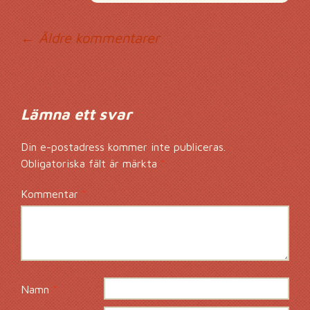
Kommentarsnavig
← Äldre kommentarer
Lämna ett svar
Din e-postadress kommer inte publiceras.
Obligatoriska fält är märkta
*
Kommentar
*
Namn
*