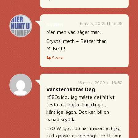
16 mars, 2009 kl. 16:38
pinnen
Men men vad säger man…
Crystal meth – Better than
McBeth!
Svara
16 mars, 2009 kl. 16:50
Vänsterhäntas Dag
#58Oxido: jag måste definitivt
testa att hojta ding ding i …
känsliga lägen. Det kan bli en
oanad krydda.
#70 Wilgot: du har missat att jag
just gapskrattade högt i mitt som