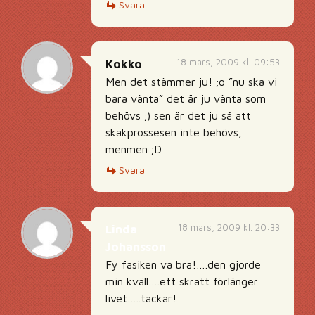
Svara
18 mars, 2009 kl. 09:53
Kokko
Men det stämmer ju! ;o ”nu ska vi
bara vänta” det är ju vänta som
behövs ;) sen är det ju så att
skakprossesen inte behövs,
menmen ;D
Svara
18 mars, 2009 kl. 20:33
Linda
Johansson
Fy fasiken va bra!….den gjorde
min kväll….ett skratt förlänger
livet…..tackar!