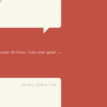
!
nvisas till Fonus, tvärs över gatan
→
26 mars, 2008 kl. 17:54