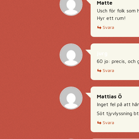
Matte
Usch för folk som h
Hyr ett rum!
Svara
jurg
60 jo: precis, och 
Svara
Mattias Ö
Inget fel på att hå
Söt tjyvlyssning bt
Svara