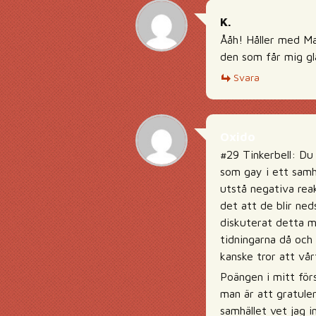
K.
Ååh! Håller med Ma
den som får mig gl
Svara
Oxido
#29 Tinkerbell: Du 
som gay i ett samh
utstå negativa reak
det att de blir ned
diskuterat detta m
tidningarna då och
kanske tror att vår
Poängen i mitt förs
man är att gratule
samhället vet jag i