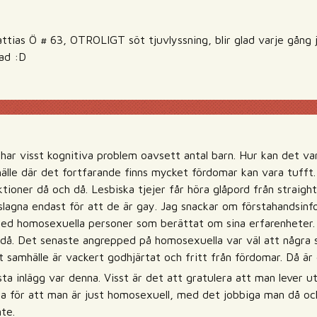
ttias Ö # 63, OTROLIGT söt tjuvlyssning, blir glad varje gång 
ad :D
har visst kognitiva problem oavsett antal barn. Hur kan det var
älle där det fortfarande finns mycket fördomar kan vara tufft.
tioner då och då. Lesbiska tjejer får höra glåpord från straight
slagna endast för att de är gay. Jag snackar om förstahandsinf
ed homosexuella personer som berättat om sina erfarenheter.
 då. Det senaste angrepped på homosexuella var väl att några s
t samhälle är vackert godhjärtat och fritt från fördomar. Då är
ta inlägg var denna. Visst är det att gratulera att man lever u
ra för att man är just homosexuell, med det jobbiga man då och
nte.