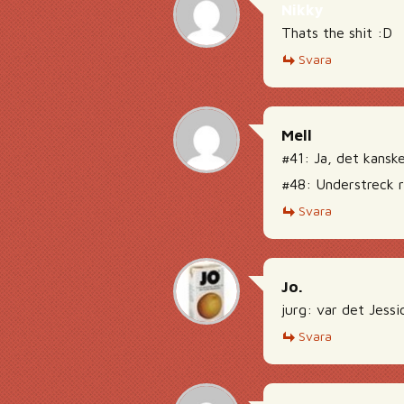
Nikky
Thats the shit :D
Svara
Mell
#41: Ja, det kansk
#48: Understreck r
Svara
Jo.
jurg: var det Jessi
Svara