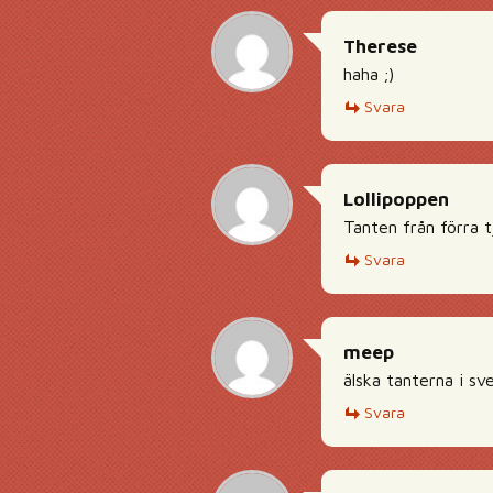
Therese
haha ;)
Svara
Lollipoppen
Tanten från förra t
Svara
meep
älska tanterna i sve
Svara