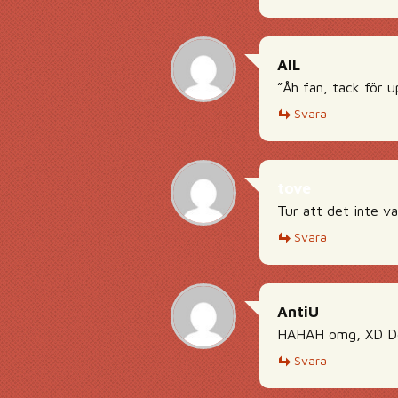
AIL
”Åh fan, tack för u
Svara
tove
Tur att det inte va
Svara
AntiU
HAHAH omg, XD Den
Svara