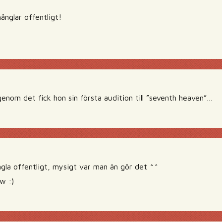
ånglar offentligt!
genom det fick hon sin första audition till ”seventh heaven”…
ngla offentligt, mysigt var man än gör det ^^
w :)