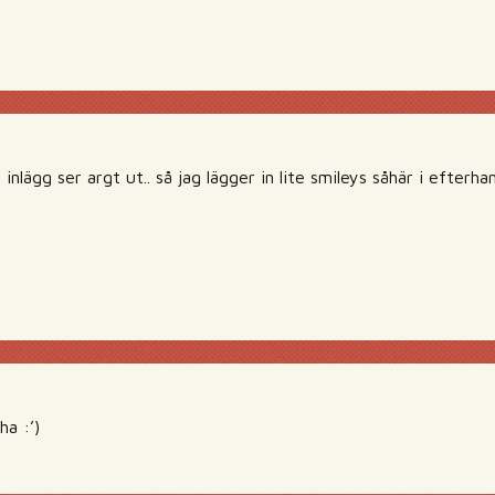
inlägg ser argt ut.. så jag lägger in lite smileys såhär i efterha
a :’)