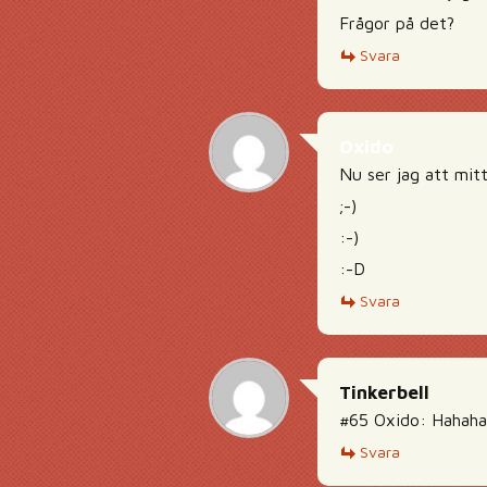
Frågor på det?
Svara
Oxido
Nu ser jag att mitt 
;-)
:-)
:-D
Svara
Tinkerbell
#65 Oxido: Hahahah
Svara