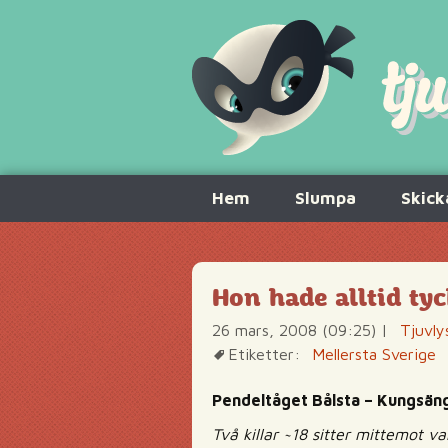
Hoppa
Hem
Slumpa
Skick
till
innehåll
Hon hade alltid tyc
26 mars, 2008 (09:25)
|
Tjuvly
Etiketter:
Mellersta Sverige
Pendeltåget Bålsta – Kungsän
Två killar ~18 sitter mittemot va