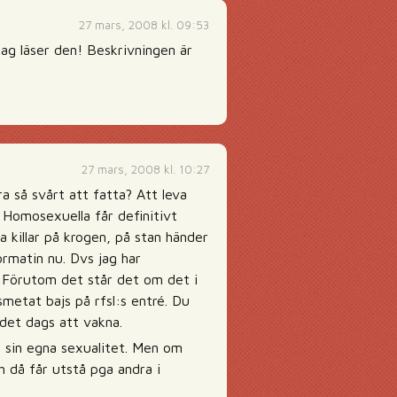
27 mars, 2008 kl. 09:53
jag läser den! Beskrivningen är
27 mars, 2008 kl. 10:27
a så svårt att fatta? Att leva
 Homosexuella får definitivt
a killar på krogen, på stan händer
ormatin nu. Dvs jag har
 Förutom det står det om det i
metat bajs på rfsl:s entré. Du
 det dags att vakna.
t sin egna sexualitet. Men om
 då får utstå pga andra i