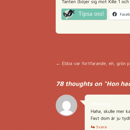
Tanten (böjer sig mot Kille 1 o
Tipsa oss!
Face
Inläggsnavigering
←
Ebba var fortfarande, eh, grön 
78 thoughts on “
Hon hade
Howling
Haha, skulle mer ka
Fast dom är ju tydl
Svara