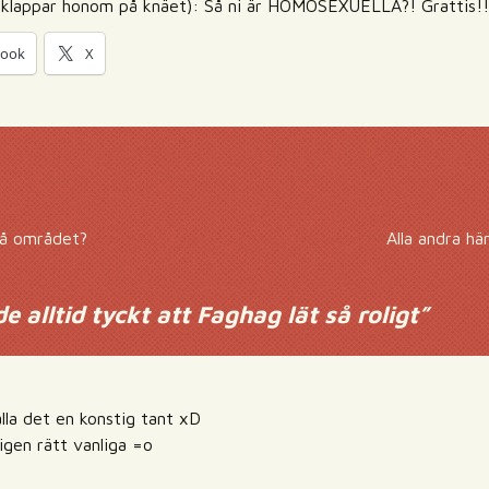
ch klappar honom på knäet): Så ni är HOMOSEXUELLA?! Grattis!!
book
X
på området?
Alla andra hä
 alltid tyckt att Faghag lät så roligt
”
lla det en konstig tant xD
igen rätt vanliga =o