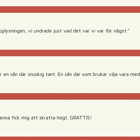
pplysningen, vi undrade just vad det var vi var för något.”
r en sån där snuskig tant. En sån där som brukar vilja vara med
na fick mig att skratta högt. GRATTIS!