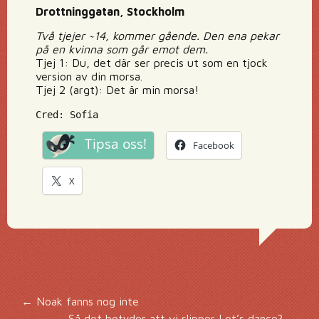
Drottninggatan, Stockholm
Två tjejer ~14, kommer gående. Den ena pekar
på en kvinna som går emot dem.
Tjej 1: Du, det där ser precis ut som en tjock
version av din morsa.
Tjej 2 (argt): Det är min morsa!
Cred: Sofia
Tipsa oss!
Facebook
X
Inläggsnavigering
←
Noak fanns nog inte
Så det betyder att vi slipper Let’s dance?
→