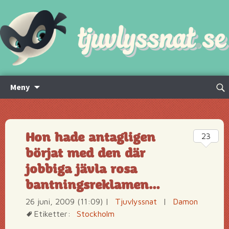
Hoppa
Sök
Meny
till
efte
innehåll
Hon hade antagligen
23
börjat med den där
jobbiga jävla rosa
bantningsreklamen…
26 juni, 2009 (11:09)
|
Tjuvlyssnat
|
Damon
Etiketter:
Stockholm