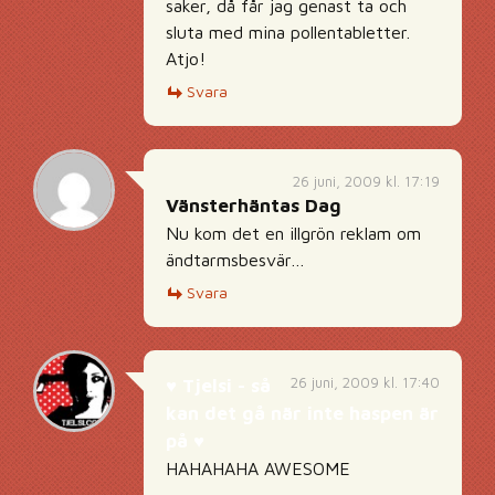
saker, då får jag genast ta och
sluta med mina pollentabletter.
Atjo!
Svara
26 juni, 2009 kl. 17:19
Vänsterhäntas Dag
Nu kom det en illgrön reklam om
ändtarmsbesvär…
Svara
26 juni, 2009 kl. 17:40
♥ Tjelsi - så
kan det gå när inte haspen är
på ♥
HAHAHAHA AWESOME