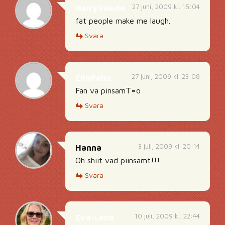
27 juni, 2009 kl. 15:04
HairySwede
fat people make me laugh.
Svara
27 juni, 2009 kl. 23:08
ElinPelin
Fan va pinsamT=o
Svara
3 juli, 2009 kl. 20:14
Hanna
Oh shiit vad piinsamt!!!
Svara
10 juli, 2009 kl. 22:44
Eva-Lena