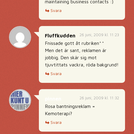
maintaining business contacts :)
Svara
26 juni, 2009 kl. 11:23
Fluffkudden
Fnissade gott åt rubriken^^
Men det är sant, reklamen är
jobbig. Den skär sig mot
tjuvtittats vackra, röda bakgrund!
Svara
26 juni, 2009 kl. 11:32
pinnen
Rosa bantningsreklam =
Kemoterapi?
Svara