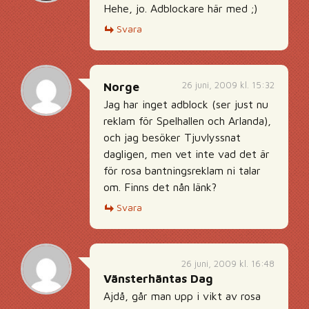
Hehe, jo. Adblockare här med ;)
Svara
26 juni, 2009 kl. 15:32
Norge
Jag har inget adblock (ser just nu
reklam för Spelhallen och Arlanda),
och jag besöker Tjuvlyssnat
dagligen, men vet inte vad det är
för rosa bantningsreklam ni talar
om. Finns det nån länk?
Svara
26 juni, 2009 kl. 16:48
Vänsterhäntas Dag
Ajdå, går man upp i vikt av rosa