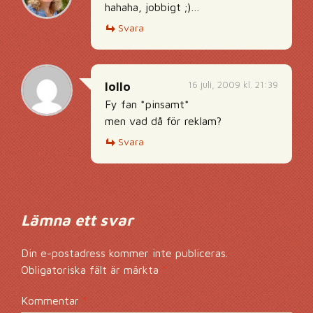
hahaha, jobbigt ;)…
Svara
16 juli, 2009 kl. 21:39
lollo
Fy fan *pinsamt*
men vad då för reklam?
Svara
Lämna ett svar
Din e-postadress kommer inte publiceras.
Obligatoriska fält är märkta
*
Kommentar
*