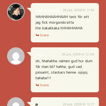
26 juni, 2009 kl. 11:42
nadja luong
HAHHAHAAHHAAH tack för att
jag fick morgonskratta
lite..kakakkaka hHHAHHAHA
Svara
26 juni, 2009 kl. 12:00
MLI
oh, hhahahha. nämen gud hur dum
får man bli? hahha, gud vad
pinsamt, stackars henne. ojojoj.
hahaha!!!
Svara
26 juni, 2009 kl. 12:17
P