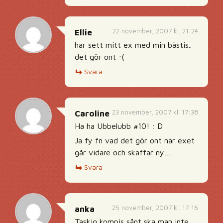
22 november, 2007 kl. 21:24
Ellie
har sett mitt ex med min bästis..
det gör ont :(
Svara
23 november, 2007 kl. 17:38
Caroline
Ha ha Ubbelubb #10! : D
Ja fy fn vad det gör ont när exet
går vidare och skaffar ny…
Svara
25 november, 2007 kl. 17:16
anka
Taskig kompis sånt ska man inte