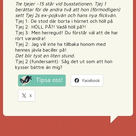
Tre tjejer ~15 står vid busstationen. Tjej 1
berättar för de andra två att hon (förmodligen)
sett Tjej 2s ex-pojkvän och hans nya flickvän.
Tjej 1: De stod där borta i hörnet och höll på.
Tjej 2: HÖLL PÅ?! Vadå höll på?!
Tjej 3: Men herregud! Du förstår väl att de har
rört varandra!
Tjej 2: Jag vill inte ha tillbaka honom med
hennes jävla baciller på!
Det blir tyst en liten stund.
Tjej 2 (fundersamt): Såg det ut som att hon
kysser bättre än mig?
Tipsa oss!
Facebook
X