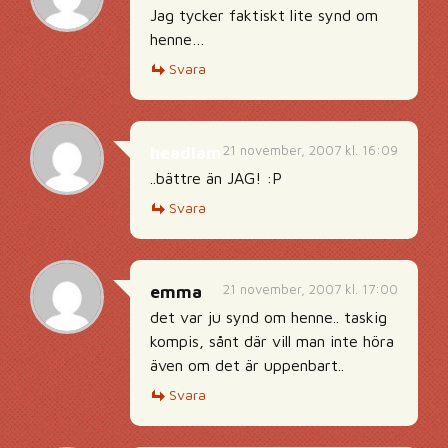
Jag tycker faktiskt lite synd om
henne…
Svara
21 november, 2007 kl. 16:09
headlam
..bättre än JAG! :P
Svara
21 november, 2007 kl. 17:00
emma
det var ju synd om henne.. taskig
kompis, sånt där vill man inte höra
även om det är uppenbart..
Svara