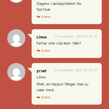
Dagens i-landsproblem för
fjortisar.
Svara
21 november, 2007 kl. 10:12
Linus
Fattar inte rubriken. Nån?
Svara
21 november, 2007 kl. 10:27
yrsel
Linus:
Well, en harpun fångar man ju
valar med…
Svara