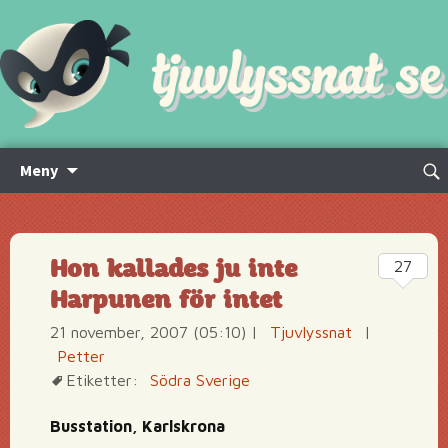
Hoppa
Sök
Meny
till
efte
innehåll
Hon kallades ju inte
27
Harpunen för intet
21 november, 2007 (05:10)
|
Tjuvlyssnat
|
Petter
Etiketter:
Södra Sverige
Busstation, Karlskrona