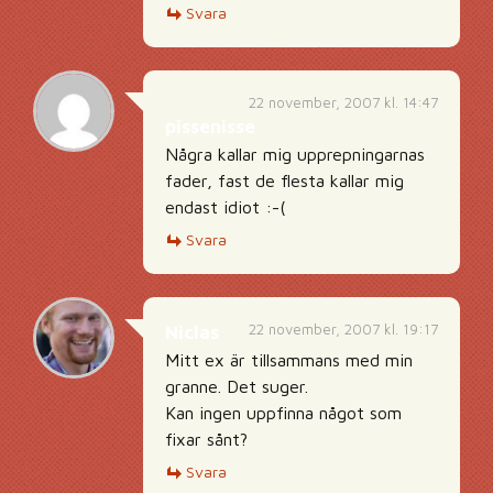
Svara
22 november, 2007 kl. 14:47
pissenisse
Några kallar mig upprepningarnas
fader, fast de flesta kallar mig
endast idiot :-(
Svara
22 november, 2007 kl. 19:17
Niclas
Mitt ex är tillsammans med min
granne. Det suger.
Kan ingen uppfinna något som
fixar sånt?
Svara