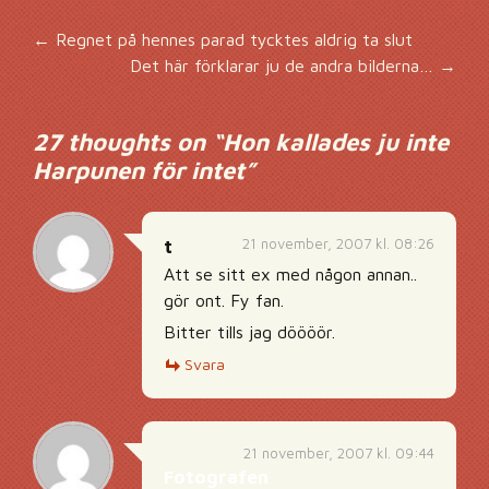
Inläggsnavigering
←
Regnet på hennes parad tycktes aldrig ta slut
Det här förklarar ju de andra bilderna…
→
27 thoughts on “
Hon kallades ju inte
Harpunen för intet
”
21 november, 2007 kl. 08:26
t
Att se sitt ex med någon annan..
gör ont. Fy fan.
Bitter tills jag döööör.
Svara
21 november, 2007 kl. 09:44
Fotografen