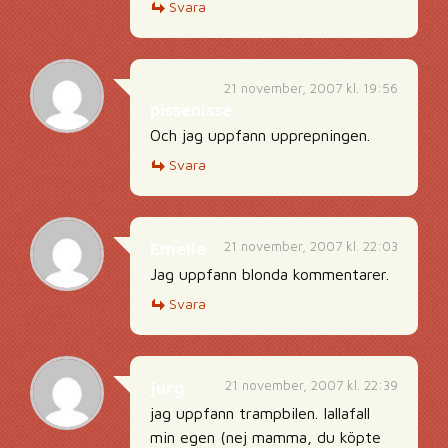
Svara
21 november, 2007 kl. 19:56
pissenisse
Och jag uppfann upprepningen.
Svara
21 november, 2007 kl. 22:03
Emelie
Jag uppfann blonda kommentarer.
Svara
21 november, 2007 kl. 22:39
jurg
jag uppfann trampbilen. Iallafall
min egen (nej mamma, du köpte