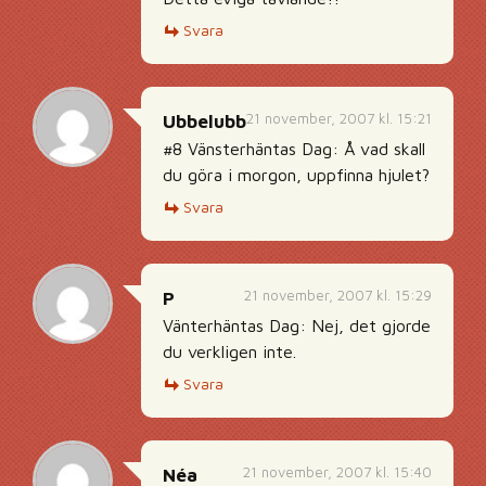
Svara
21 november, 2007 kl. 15:21
Ubbelubb
#8 Vänsterhäntas Dag: Å vad skall
du göra i morgon, uppfinna hjulet?
Svara
21 november, 2007 kl. 15:29
P
Vänterhäntas Dag: Nej, det gjorde
du verkligen inte.
Svara
21 november, 2007 kl. 15:40
Néa