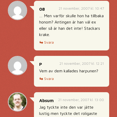
21 november, 2007 kl. 10:47
08
… Men varför skulle hon ha tillbaka
honom? Antingen är han väl ex
eller så är han det inte! Stackars
krake.
Svara
21 november, 2007 kl. 12:21
P
Vem av dem kallades harpunen?
Svara
21 november, 2007 kl. 13:00
Absum
Jag tyckte inte den var jätte
lustig men tyckte det roligaste