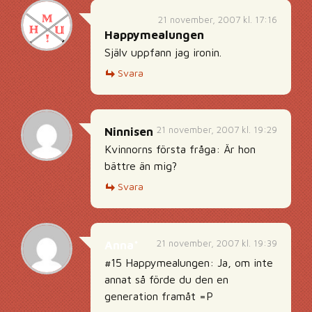
21 november, 2007 kl. 17:16
Happymealungen
Själv uppfann jag ironin.
Svara
21 november, 2007 kl. 19:29
Ninnisen
Kvinnorns första fråga: Är hon
bättre än mig?
Svara
21 november, 2007 kl. 19:39
Anna*
#15 Happymealungen: Ja, om inte
annat så förde du den en
generation framåt =P