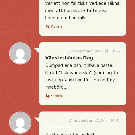
var att hon faktiskt verkade räkna
med att hon skulle få tillbaka
honom om hon ville
Svara
21 november, 2007 kl. 13:35
Vänsterhäntas Dag
Dumpad ena dan, tillbaka nästa.
Ordet ”buksvägerska” (som jag f ö
just uppfann) har fått en helt ny
innebörd…
Svara
21 november, 2007 kl. 14:31
Mammann
Detta eviga tävlande!!