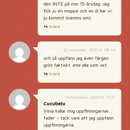
den INTE på min 15-årsdag. Jag
fick ju en moppe och en öl har vi
ju kommit överens om).
Svara
22 november, 2007 kl. 08:09
jurg
och så uppfann jag även färgen
grön faktiskt. inte alla som vet
Svara
22 november, 2007 kl. 10:51
Cucubelu
Vissa kallar mig uppfinningarnas
fader – tack vare att jag uppfann
uppfinningarna.