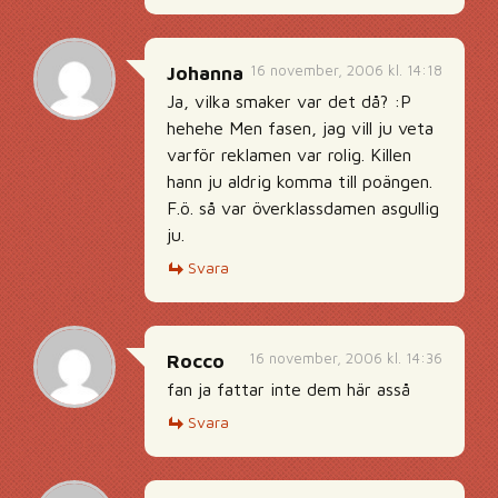
16 november, 2006 kl. 14:18
Johanna
Ja, vilka smaker var det då? :P
hehehe Men fasen, jag vill ju veta
varför reklamen var rolig. Killen
hann ju aldrig komma till poängen.
F.ö. så var överklassdamen asgullig
ju.
Svara
16 november, 2006 kl. 14:36
Rocco
fan ja fattar inte dem här asså
Svara