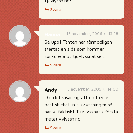
tjuvlyssning!
Svara
16 november, 2006 kl. 13:38
Hanna
Se upp! Tanten har förmodligen
startat en sida som kommer
konkurera ut tjuvlyssnat.se…
Svara
16 november, 2006 kl. 14:00
Andy
Om det visar sig att en tredje
part skickat in tjuvlyssningen så
har vi faktiskt Tjuvlyssnat’s första
metatjyvlyssning
Svara