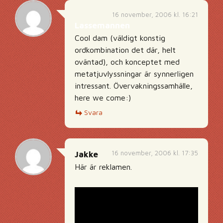
16 november, 2006 kl. 16:21
Lassemannen
Cool dam (väldigt konstig
ordkombination det där, helt
oväntad), och konceptet med
metatjuvlyssningar är synnerligen
intressant. Övervakningssamhälle,
here we come:)
Svara
16 november, 2006 kl. 17:35
Jakke
Här är reklamen.