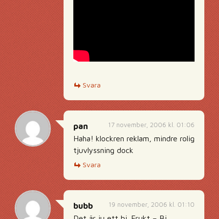
Svara
17 november, 2006 kl. 01:06
pan
Haha! klockren reklam, mindre rolig
tjuvlyssning dock
Svara
19 november, 2006 kl. 01:10
bubb
Det är ju ett bi. Frukt – Bi