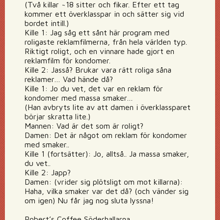
(Två killar ~18 sitter och fikar. Efter ett tag
kommer ett överklasspar in och sätter sig vid
bordet intill.)
Kille 1: Jag såg ett sånt här program med
roligaste reklamfilmerna, från hela världen typ.
Riktigt roligt, och en vinnare hade gjort en
reklamfilm för kondomer.
Kille 2: Jasså? Brukar vara rätt roliga såna
reklamer… Vad hände då?
Kille 1: Jo du vet, det var en reklam för
kondomer med massa smaker…
(Han avbryts lite av att damen i överklassparet
börjar skratta lite.)
Mannen: Vad är det som är roligt?
Damen: Det är något om reklam för kondomer
med smaker..
Kille 1 (fortsätter): Jo, alltså.. Ja massa smaker,
du vet..
Kille 2: Japp?
Damen: (vrider sig plötsligt om mot killarna):
Haha, vilka smaker var det då? (och vänder sig
om igen) Nu får jag nog sluta lyssna!
Robert’s Coffee Söderhallarna