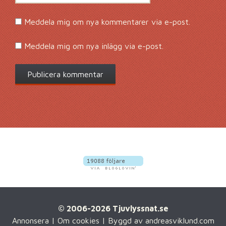
Meddela mig om nya kommentarer via e-post.
Meddela mig om nya inlägg via e-post.
© 2006-2026 Tjuvlyssnat.se
Annonsera
|
Om cookies
| Byggd av
andreasviklund.com