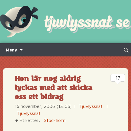
Hoppa
Sök
Meny
till
efte
innehåll
Hon lär nog aldrig
17
lyckas med att skicka
oss ett bidrag
16 november, 2006 (13:06)
|
Tjuvlyssnat
|
Tjuvlyssnat
Etiketter:
Stockholm