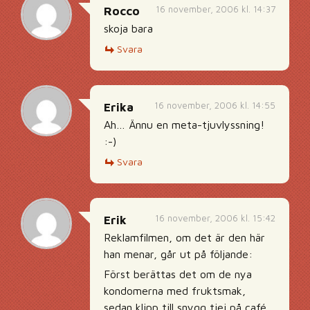
16 november, 2006 kl. 14:37
Rocco
skoja bara
Svara
16 november, 2006 kl. 14:55
Erika
Ah… Ännu en meta-tjuvlyssning!
:-)
Svara
16 november, 2006 kl. 15:42
Erik
Reklamfilmen, om det är den här
han menar, går ut på följande:
Först berättas det om de nya
kondomerna med fruktsmak,
sedan klipp till snygg tjej på café.