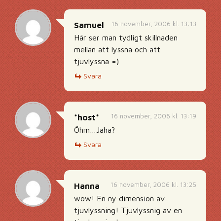
16 november, 2006 kl. 13:13
Samuel
Här ser man tydligt skillnaden
mellan att lyssna och att
tjuvlyssna =)
Svara
16 november, 2006 kl. 13:19
*host*
Öhm…Jaha?
Svara
16 november, 2006 kl. 13:25
Hanna
wow! En ny dimension av
tjuvlyssning! Tjuvlyssnig av en