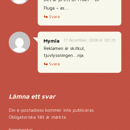
Fluga – as….
Svara
17 december, 2006 kl. 00:25
Mymla
Reklamen är skitkul,
tjuvlyssningen….nja.
Svara
Lämna ett svar
Din e-postadress kommer inte publiceras.
Obligatoriska fält är märkta
*
Kommentar
*