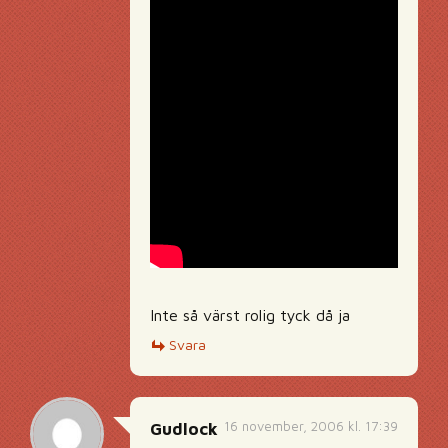
Inte så värst rolig tyck då ja
Svara
16 november, 2006 kl. 17:39
Gudlock