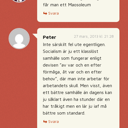
får man ett Maosoleum
Svara
27 mars, 2013 kl. 21:28
Peter
Inte särskilt fel ute egentligen.
Socialism är ju ett klasslöst
samhälle som fungerar enligt
devisen ”av var och en efter
förmåga, åt var och en efter
behov”, där man inte arbetar för
arbetandets skull. Men visst, även
ett bättre samhälle än dagens kan
ju såklart även ha stunder där en
har tråkigt men en lär ju iaf må
bättre som standard.
Svara