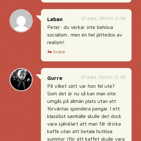
27 mars, 2013 kl. 21:54
Laban
Peter: du verkar inte behöva
socialism.. men en hel jättedos av
realism!
Svara
27 mars, 2013 kl. 21:55
Gurre
På vilket sätt var hon fel ute?
Som det är nu så kan man inte
umgås på allmän plats utan att
förväntas spendera pengar. I ett
klasslöst samhälle skulle det dock
vara självklart att man får dricka
kaffe utan att betala hutlösa
summor (för att kaffet skulle vara