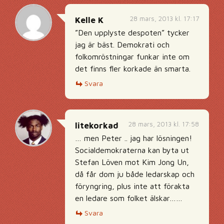
28 mars, 2013 kl. 17:17
Kelle K
”Den upplyste despoten” tycker
jag är bäst. Demokrati och
folkomröstningar funkar inte om
det finns fler korkade än smarta.
Svara
28 mars, 2013 kl. 17:58
litekorkad
… men Peter .. jag har lösningen!
Socialdemokraterna kan byta ut
Stefan Löven mot Kim Jong Un,
då får dom ju både ledarskap och
föryngring, plus inte att förakta
en ledare som folket älskar……
Svara