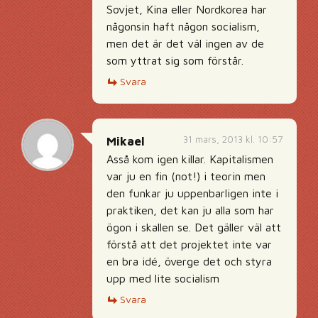
Sovjet, Kina eller Nordkorea har
någonsin haft någon socialism,
men det är det väl ingen av de
som yttrat sig som förstår.
Svara
31 mars, 2013 kl. 10:57
Mikael
Asså kom igen killar. Kapitalismen
var ju en fin (not!) i teorin men
den funkar ju uppenbarligen inte i
praktiken, det kan ju alla som har
ögon i skallen se. Det gäller väl att
förstå att det projektet inte var
en bra idé, överge det och styra
upp med lite socialism
Svara