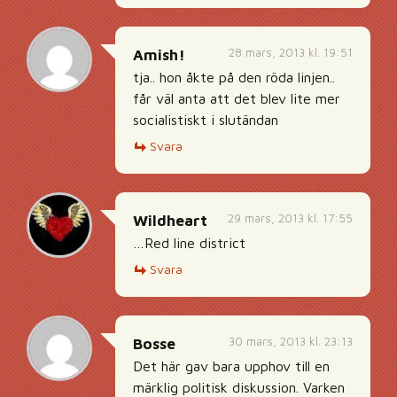
28 mars, 2013 kl. 19:51
Amish!
tja.. hon åkte på den röda linjen..
får väl anta att det blev lite mer
socialistiskt i slutändan
Svara
29 mars, 2013 kl. 17:55
Wildheart
…Red line district
Svara
30 mars, 2013 kl. 23:13
Bosse
Det här gav bara upphov till en
märklig politisk diskussion. Varken