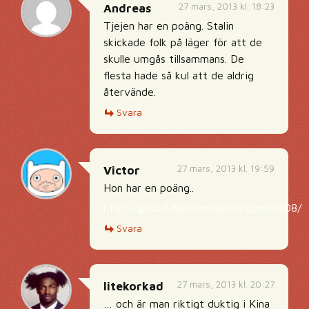
27 mars, 2013 kl. 18:23
Andreas
Tjejen har en poäng. Stalin
skickade folk på läger för att de
skulle umgås tillsammans. De
flesta hade så kul att de aldrig
återvände.
Svara
27 mars, 2013 kl. 19:59
Victor
Hon har en poäng..
http://g1b2i3.files.wordpress.com/2008/
Svara
27 mars, 2013 kl. 20:27
litekorkad
… och är man riktigt duktig i Kina