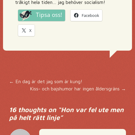
tråkigt hela tiden… jag behöver socialism!
Tipsa oss!
Facebook
X
Inläggsnavigering
←
En dag är det jag som är kung!
Kiss- och bajshumor har ingen åldersgräns
→
16 thoughts on “
Hon var fel ute men
på helt rätt linje
”