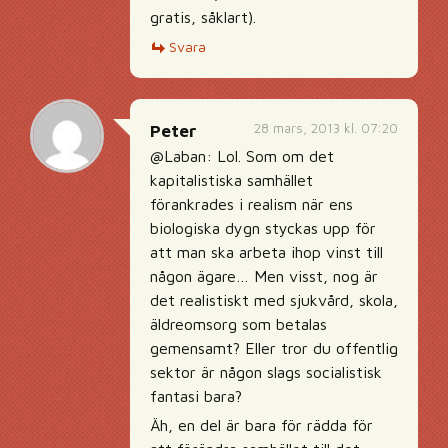
gratis, såklart).
Svara
28 mars, 2013 kl. 07:20
Peter
@Laban: Lol. Som om det
kapitalistiska samhället
förankrades i realism när ens
biologiska dygn styckas upp för
att man ska arbeta ihop vinst till
någon ägare… Men visst, nog är
det realistiskt med sjukvård, skola,
äldreomsorg som betalas
gemensamt? Eller tror du offentlig
sektor är någon slags socialistisk
fantasi bara?
Äh, en del är bara för rädda för