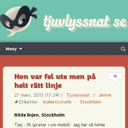
Hoppa
Sök
Meny
till
efte
innehåll
Hon var fel ute men på
16
helt rätt linje
27 mars, 2013 (17:24)
|
Tjuvlyssnat
|
Jennie
Etiketter:
Kollektivtrafik
·
Stockholm
Röda linjen, Stockholm
Tjej ~16 (pratar i sin mobil): Jag har så himla