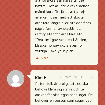
att förändra samhället till det
bättre. Det är inte direkt sådana
människors förtjänst att strejk
inte kan lösas med att skjuta
arbetare längre eller att det finns
några former av skyddsnät,
rättigheter för arbetare etc.
”Realism” gav skotten i Ådalen,
klasskamp gav skola även för
fattiga. Take your pick.
Svara
28 mars, 2013 kl. 10:52
Kim H
Peter, folk är oroliga att de skall
behöva klara sig själva och ta
ansvar för sina egna handlingar. De
behöver en person som säger vad