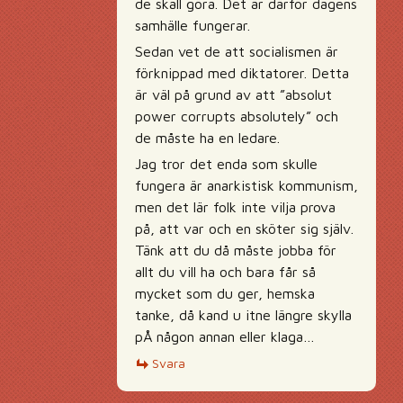
de skall göra. Det är därför dagens
samhälle fungerar.
Sedan vet de att socialismen är
förknippad med diktatorer. Detta
är väl på grund av att ”absolut
power corrupts absolutely” och
de måste ha en ledare.
Jag tror det enda som skulle
fungera är anarkistisk kommunism,
men det lär folk inte vilja prova
på, att var och en sköter sig själv.
Tänk att du då måste jobba för
allt du vill ha och bara får så
mycket som du ger, hemska
tanke, då kand u itne längre skylla
pÅ någon annan eller klaga…
Svara