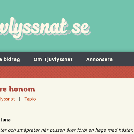
a bidrag
Om Tjuvlyssnat
Annonsera
öre honom
lyssnat
|
Tapio
stuna
sitter och småpratar när bussen åker förbi en hage med hästar.