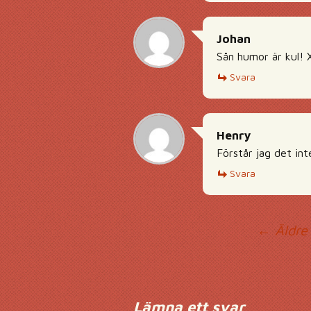
Johan
Sån humor är kul! 
Svara
Henry
Förstår jag det int
Svara
Ko
← Äldre
Lämna ett svar