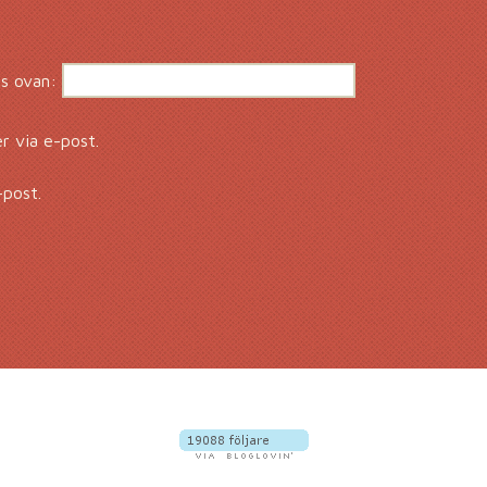
s ovan:
 via e-post.
-post.