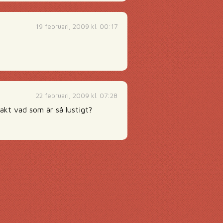
19 februari, 2009 kl. 00:17
22 februari, 2009 kl. 07:28
xakt vad som är så lustigt?
g