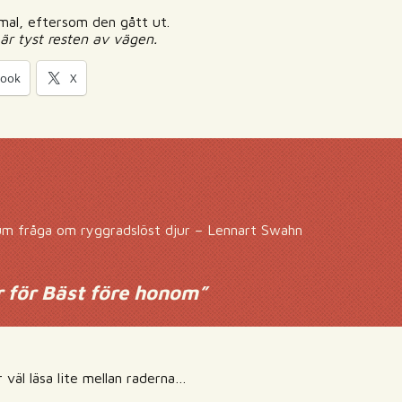
mal, eftersom den gått ut.
 är tyst resten av vägen.
book
X
um fråga om ryggradslöst djur – Lennart Swahn
 för Bäst före honom
”
 väl läsa lite mellan raderna…