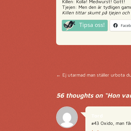
Killen: Kolla! Medwurst! Gott!
Tjejen: Men den är tydligen gam
Killen tittar skumt på tjejen och
Tipsa oss!
Face
Inläggsnavigering
←
Ej utarmad man ställer urbota d
56 thoughts on “
Hon var
Tord
#43 Oxido, man får