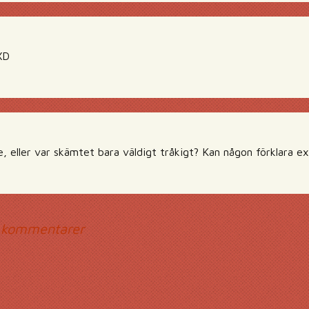
XD
e, eller var skämtet bara väldigt tråkigt? Kan någon förklara e
mmentarsnavigerin
 kommentarer