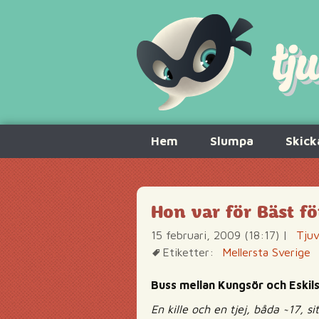
Hoppa
Hem
Slumpa
Skick
till
innehåll
Hon var för Bäst f
15 februari, 2009 (18:17)
|
Tjuv
Etiketter:
Mellersta Sverige
Buss mellan Kungsör och Eskil
En kille och en tjej, båda ~17, 