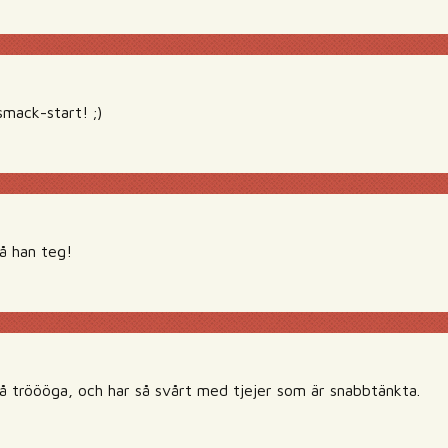
ack-start! ;)
så han teg!
ååå tröööga, och har så svårt med tjejer som är snabbtänkta.