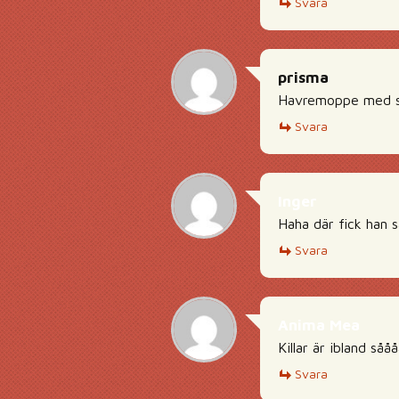
Svara
prisma
Havremoppe med sm
Svara
Inger
Haha där fick han 
Svara
Anima Mea
Killar är ibland så
Svara