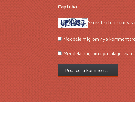
Captcha
*
Skriv texten som visa
Meddela mig om nya kommentarer
Meddela mig om nya inlägg via e