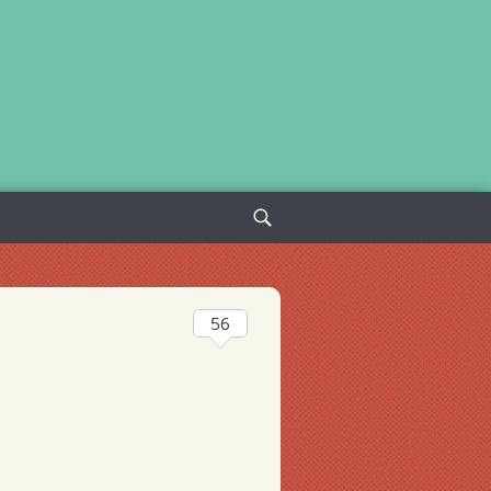
Sök
efter:
56