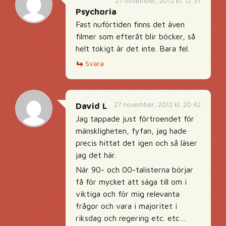
27 november, 2012 kl. 12:51
Psychoria
Fast nuförtiden finns det även
filmer som efteråt blir böcker, så
helt tokigt är det inte. Bara fel.
Svara
27 november, 2012 kl. 20:42
David L
Jag tappade just förtroendet för
mänskligheten, fyfan, jag hade
precis hittat det igen och så läser
jag det här.
När 90- och 00-talisterna börjar
få för mycket att säga till om i
viktiga och för mig relevanta
frågor och vara i majoritet i
riksdag och regering etc. etc…