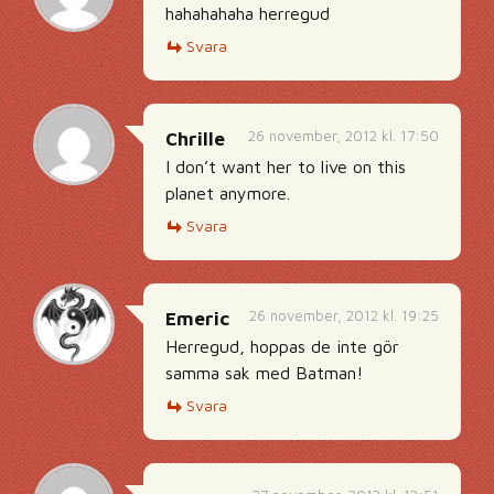
hahahahaha herregud
Svara
26 november, 2012 kl. 17:50
Chrille
I don’t want her to live on this
planet anymore.
Svara
26 november, 2012 kl. 19:25
Emeric
Herregud, hoppas de inte gör
samma sak med Batman!
Svara