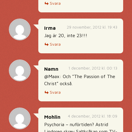
Svara
29 november, 2012 kl. 19:43
Irma
Jag är 20, inte 23!!!
Svara
1 december, 2012 kl. 00:13
Namn
@Maax: Och ”The Passion of The
Christ” också.
Svara
4 december, 2012 kl. 18:09
Mohlin
Psychoria – nuförtiden? Astrid
Lindgren skrev Saltkråkan som TV-