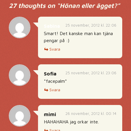
27 thoughts on “
Hönan eller ägget?
”
25 november, 2012 kl. 22:06
Sabina
Smart! Det kanske man kan tjäna
pengar på :)
Svara
25 november, 2012 kl. 23:06
Sofia
*facepalm*
Svara
26 november, 2012 kl. 00:14
mimi
HAHAHAHA jag orkar inte.
Svara