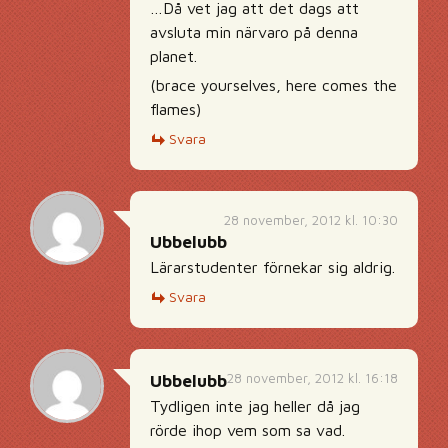
…Då vet jag att det dags att
avsluta min närvaro på denna
planet.
(brace yourselves, here comes the
flames)
Svara
28 november, 2012 kl. 10:30
Ubbelubb
Lärarstudenter förnekar sig aldrig.
Svara
28 november, 2012 kl. 16:18
Ubbelubb
Tydligen inte jag heller då jag
rörde ihop vem som sa vad.