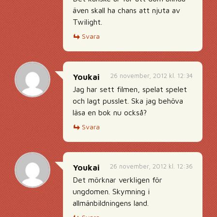
även skall ha chans att njuta av
Twilight.
Svara
26 november, 2012 kl. 12:34
Youkai
Jag har sett filmen, spelat spelet
och lagt pusslet. Ska jag behöva
läsa en bok nu också?
Svara
26 november, 2012 kl. 12:36
Youkai
Det mörknar verkligen för
ungdomen. Skymning i
allmänbildningens land.