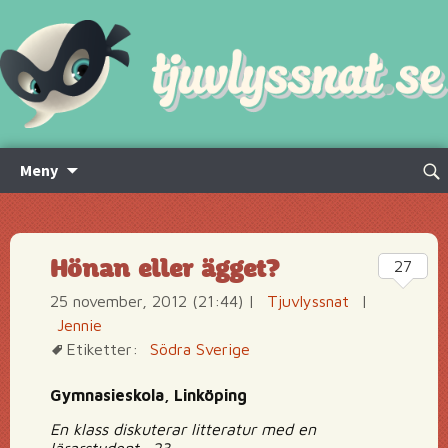
Hoppa
Sök
Meny
till
efte
innehåll
Hönan eller ägget?
27
25 november, 2012 (21:44)
|
Tjuvlyssnat
|
Jennie
Etiketter:
Södra Sverige
Gymnasieskola, Linköping
En klass diskuterar litteratur med en