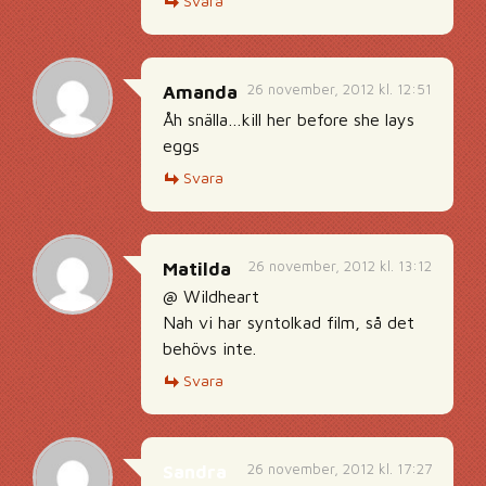
Svara
26 november, 2012 kl. 12:51
Amanda
Åh snälla…kill her before she lays
eggs
Svara
26 november, 2012 kl. 13:12
Matilda
@ Wildheart
Nah vi har syntolkad film, så det
behövs inte.
Svara
26 november, 2012 kl. 17:27
Sandra