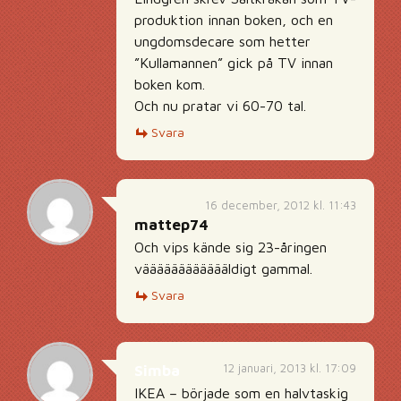
produktion innan boken, och en
ungdomsdecare som hetter
”Kullamannen” gick på TV innan
boken kom.
Och nu pratar vi 60-70 tal.
Svara
16 december, 2012 kl. 11:43
mattep74
Och vips kände sig 23-åringen
vääääääääääääldigt gammal.
Svara
12 januari, 2013 kl. 17:09
Simba
IKEA – började som en halvtaskig