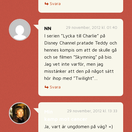
Svara
29 november, 2012 kl. 01:40
NN
I serien ”Lycka till Charlie” på
Disney Channel pratade Teddy och
hennes kompis om att de skulle gå
och se filmen ”Skymning” på bio.
Jag vet inte varför, men jag
misstänker att den på något sätt
hör ihop med ”Twilight”…
Svara
29 november, 2012 kl. 13:33
Min
kamp mot cancer
Ja, vart är ungdomen på väg? =)