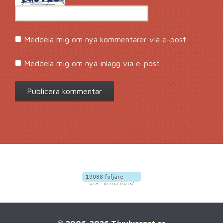
Meddela mig om nya kommentarer via e-post.
Meddela mig om nya inlägg via e-post.