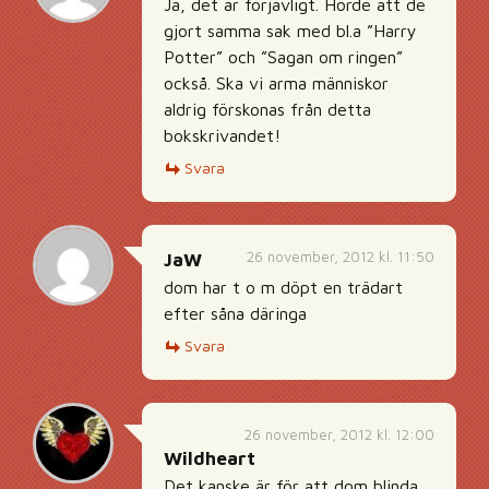
Ja, det är förjävligt. Hörde att de
gjort samma sak med bl.a ”Harry
Potter” och ”Sagan om ringen”
också. Ska vi arma människor
aldrig förskonas från detta
bokskrivandet!
Svara
26 november, 2012 kl. 11:50
JaW
dom har t o m döpt en trädart
efter såna däringa
Svara
26 november, 2012 kl. 12:00
Wildheart
Det kanske är för att dom blinda