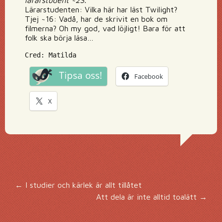
lärarstudent ~23.
Lärarstudenten: Vilka här har läst Twilight?
Tjej ~16: Vadå, har de skrivit en bok om
filmerna? Oh my god, vad löjligt! Bara för att
folk ska börja läsa…
Cred: Matilda
Tipsa oss!
Facebook
X
Inläggsnavigering
←
I studier och kärlek är allt tillåtet
Att dela är inte alltid toalätt
→