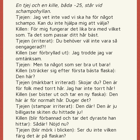
En tjej och en kille, båda ~25, står vid
schampohyllan.
Tjejen: Jag vet inte vad vi ska ha för något
schampo. Kan du inte hjälpa mig att välja?
Killen: För mig fungerar det lika bra med vilket
som. Ta det som passar ditt hår bäst.
Tjejen (irriterat): Du behöver väl inte vara så
oengagerad?!
Killen (ser förbryllad ut): Jag trodde jag var
omtänksam.
Tjejen: Men ta något som ser bra ut bara!
Killen (sträcker sig efter första bästa flaska):
Den här?
Tjejen (märkbart irriterad): Skojar du? Den är
för folk med torrt hår. Jag har inte torrt hår!
Killen (ser bister ut och tar en ny flaska): Den
här är för normalt hår. Duger det?
Tjejen (stampar irriterat): Den där! Den är ju
billigaste skiten du hittade ju!
Killen (blir förbannad och tar det dyraste han
hittar): Sådär! Nöjd nu?
Tjejen (blir mörk i blicken): Ser du inte vilken
färg det är på flaskan?