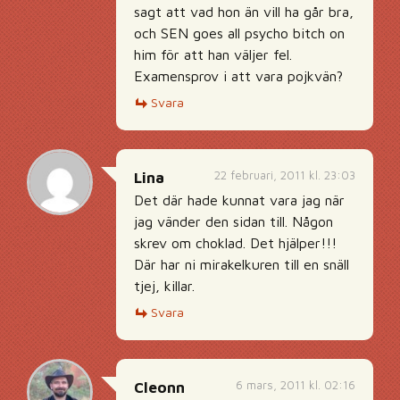
sagt att vad hon än vill ha går bra,
och SEN goes all psycho bitch on
him för att han väljer fel.
Examensprov i att vara pojkvän?
Svara
22 februari, 2011 kl. 23:03
Lina
Det där hade kunnat vara jag när
jag vänder den sidan till. Någon
skrev om choklad. Det hjälper!!!
Där har ni mirakelkuren till en snäll
tjej, killar.
Svara
6 mars, 2011 kl. 02:16
Cleonn