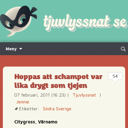
Hoppa
Sök
Meny
till
efte
innehåll
Hoppas att schampot var
54
lika drygt som tjejen
07 februari, 2011 (16:23)
|
Tjuvlyssnat
|
Jennie
Etiketter:
Södra Sverige
Citygross, Värnamo