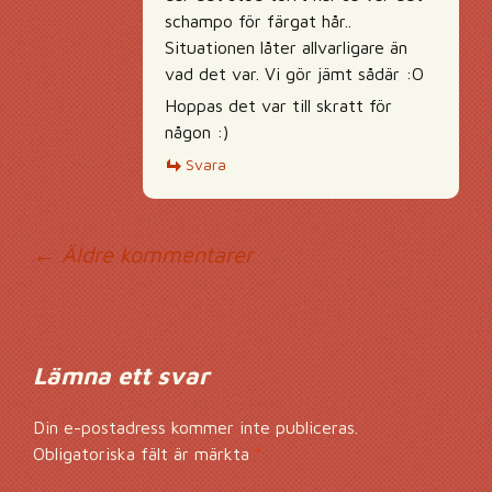
schampo för färgat hår..
Situationen låter allvarligare än
vad det var. Vi gör jämt sådär :O
Hoppas det var till skratt för
någon :)
Svara
Kommentarsnavig
← Äldre kommentarer
Lämna ett svar
Din e-postadress kommer inte publiceras.
Obligatoriska fält är märkta
*