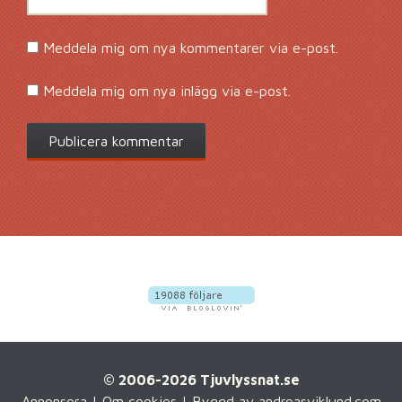
Meddela mig om nya kommentarer via e-post.
Meddela mig om nya inlägg via e-post.
© 2006-2026 Tjuvlyssnat.se
Annonsera
|
Om cookies
| Byggd av
andreasviklund.com