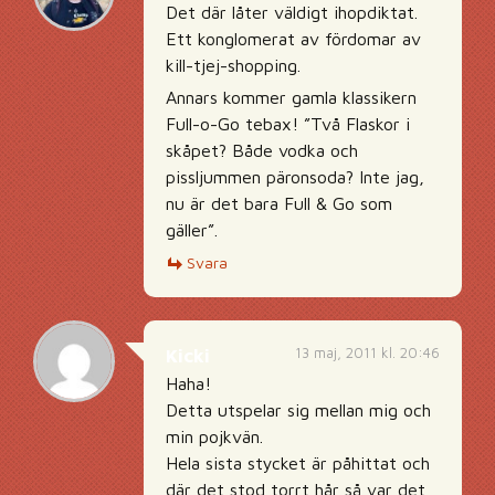
Det där låter väldigt ihopdiktat.
Ett konglomerat av fördomar av
kill-tjej-shopping.
Annars kommer gamla klassikern
Full-o-Go tebax! ”Två Flaskor i
skåpet? Både vodka och
pissljummen päronsoda? Inte jag,
nu är det bara Full & Go som
gäller”.
Svara
13 maj, 2011 kl. 20:46
Kicki
Haha!
Detta utspelar sig mellan mig och
min pojkvän.
Hela sista stycket är påhittat och
där det stod torrt hår så var det