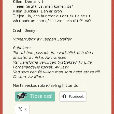
Killen: Den är vit…
Tjejen (argt): Ja, men korken då?
Killen (suckar): Den är grön.
Tjejen: Ja, och hur tror du det skulle se ut i
vårt badrum som går i svart och rött?! Va?
Cred: Jenny
Vinnarrubrik av Tappan Straffer
Bubblare:
Tur att hon passade in; svart blick och röd i
ansiktet av ilska. Av tramses
Var känslorna verkligen tvättäkta? Av Cilla
Förhållandevis korkat. Av JaW
Vad som kan få vilken man som helst att ta till
flaskan. Av Klara
Nästa veckas rubriktävling hittar du
här
Tipsa oss!
Facebook
X